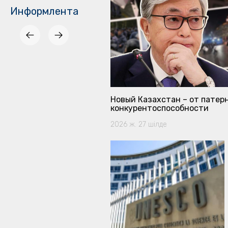
Информлента
ика и казахский язык
Новый Казахстан – от патер
конкурентоспособности
2026 ж. 27 шілде