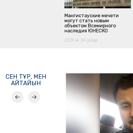
ар Шаханұлы –
мбет современности
Мангистауские мечети
могут стать новым
ж. 23 маусым
объектом Всемирного
наследия ЮНЕСКО
2026 ж. 24 шілде
СЕН ТҰР, МЕН
АЙТАЙЫН