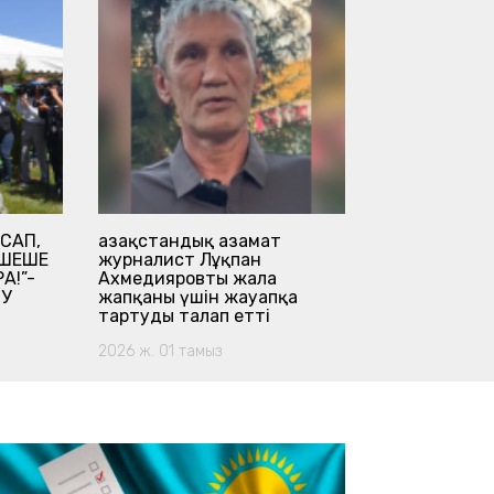
САП,
Қазақстандық азамат
Ел ықыласын
 ШЕШЕ
журналист Лұқпан
2026 ж. 01 там
А!”-
Ахмедияровты жала
СУ
жапқаны үшін жауапқа
тартуды талап етті
2026 ж. 01 тамыз