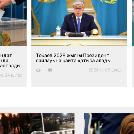
андат
Тоқаев 2029 жылғы Президент
анда
сайлауына қайта қатыса алады
басталды
2026 ж. 08 шілде
ж. 24 шілде