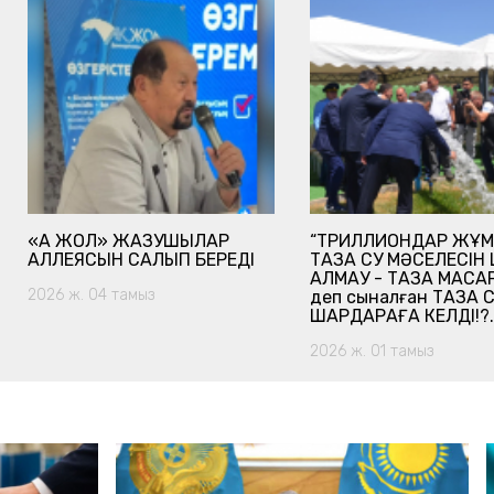
«АҚ ЖОЛ» ЖАЗУШЫЛАР
“ТРИЛЛИОНДАР ЖҰМ
АЛЛЕЯСЫН САЛЫП БЕРЕДІ
ТАЗА СУ МӘСЕЛЕСІН
АЛМАУ - ТАЗА МАСҚАР
2026 ж. 04 тамыз
деп сыналған ТАЗА 
ШАРДАРАҒА КЕЛДІ!?.
2026 ж. 01 тамыз