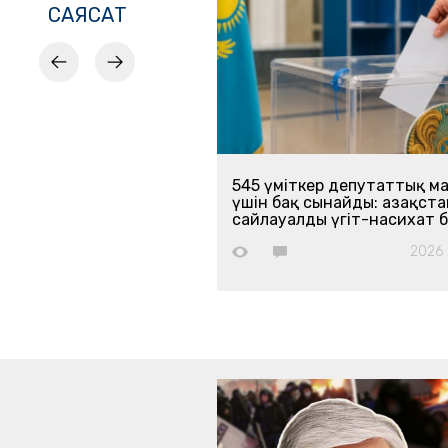
САЯСАТ
 қасіреті үшін
545 үміткер депутаттық м
 жауапқа тарту
үшін бақ сынайды: Қазақст
йтты
сайлауалды үгіт-насихат 
2026 ж. 08 маусым
2026 