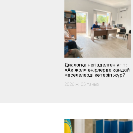
н Орданың Қазақстан
Диалогқа негізделген үгіт:
ТМД тарихындағы
«Ақ жол» өңірлерде қандай
и және тарихи рөлі
мәселелерді көтеріп жүр?
ж. 30 шілде
2026 ж. 05 тамыз