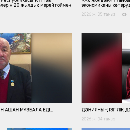
 Республикасы Ұлттық
«Ақ жолдың» Жамбылд
рлерін 20 жылдық мерейтоймен
экономиканы көтеру
2026 ж. 05 тамыз
 АШҚАН МҰЗБАЛАҚ ЕДІ…
ДӘНИЯНЫҢ ІЗГІЛІК Д
2026 ж. 04 тамыз