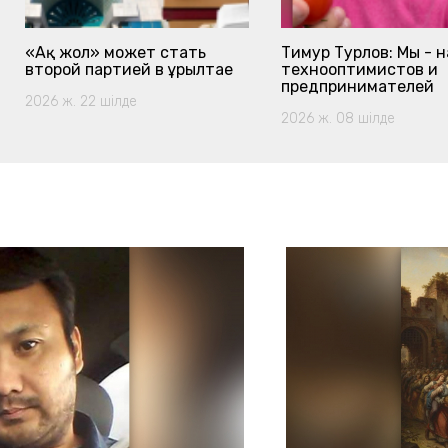
«Ақ жол» может стать
Тимур Турлов: Мы - 
второй партией в Құрылтае
технооптимистов и
предпринимателей
2026 ж. 22 шілде
2026 ж. 08 шілде