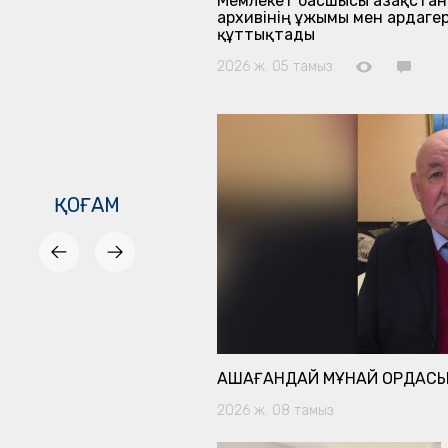
ция бойынша өңір
Мемлекет басшысы Қазақстан
архивінің ұжымы мен ардаге
құттықтады
2026 ж. 05 тамыз
ҚОҒАМ
І...
ҚАШАҒАНДАЙ МҰНАЙ ОРДАСЫН
2026 ж. 08 тамыз