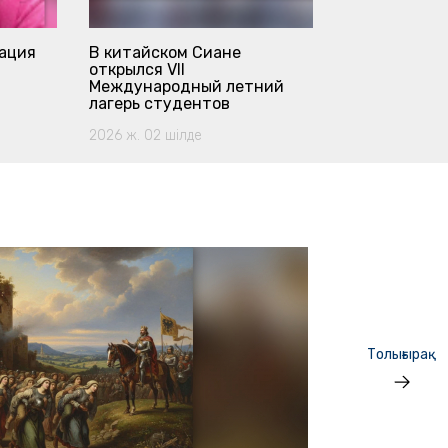
Цифровизаци
нация
В китайском Сиане
драйверы ра
открылся VII
казахского я
Международный летний
2026 ж. 23 мау
лагерь студентов
2026 ж. 02 шілде
Толығырақ