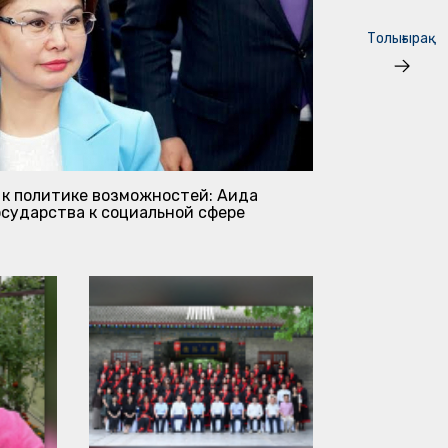
Толығырақ
 к политике возможностей: Аида
Преемственн
осударства к социальной сфере
2026 ж. 28 ма