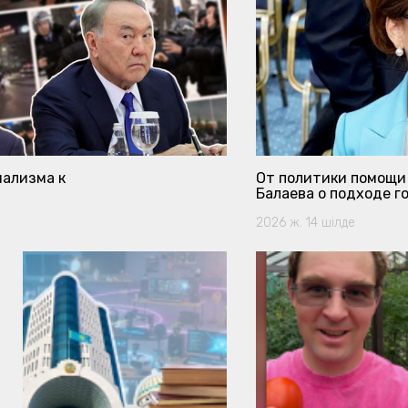
нализма к
От политики помощи
Балаева о подходе г
2026 ж. 14 шілде