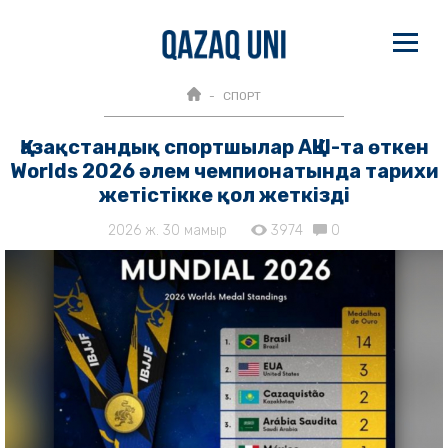
СПОРТ
Қазақстандық спортшылар АҚШ-та өткен
Worlds 2026 әлем чемпионатында тарихи
жетістікке қол жеткізді
2026 ж. 30 мамыр
3974
0