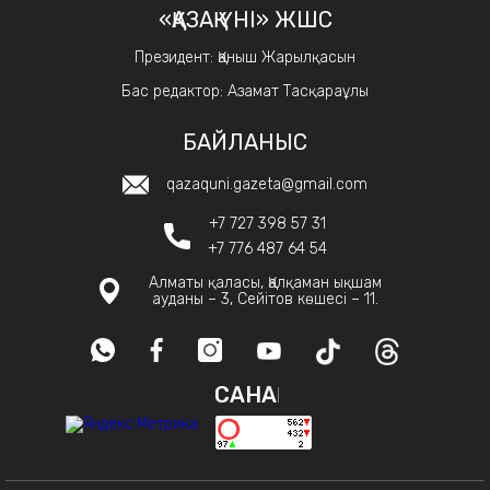
«ҚАЗАҚ ҮНІ» ЖШС
Президент: Қаныш Жарылқасын
Бас редактор: Азамат Тасқараұлы
БАЙЛАНЫС
qazaquni.gazeta@gmail.com
+7 727 398 57 31
+7 776 487 64 54
Алматы қаласы, Қалқаман ықшам
ауданы – 3, Сейітов көшесі – 11.
САНАҚ