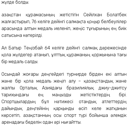
жүлде болды.
Қазақстан құрамасының жетістігін Сейілхан Болатбек
жалғастырып, 76 келіге дейінгі салмақта қоңыр белбеулілер
арасында алтын медаль иеленіп, жеңіс тұғырының ең биік
сатысына көтерілді.
Ал Батыр Теңізбай 64 келіге дейінгі салмақ дәрежесінде
қола жүлдегер атанып, ұлттық құраманың қоржынына тағы
бір медаль салды.
Осындай жоғары деңгейдегі турнирде бірден екі алтын
және бір қола медаль жеңіп алу – қазақстандық және
жалпы Орталық Азиядағы бразилиялық джиу-джитсу
тарихындағы ең маңызды жетістіктердің бірі.
Спортшылардың бұл нәтижесі отандық атлеттердің
дайындық деңгейінің қарқынды өсіп келе жатқанын
көрсетіп, Қазақстанның осы спорт түрі бойынша әлемдік
аренадағы беделін одан әрі нығайтты.