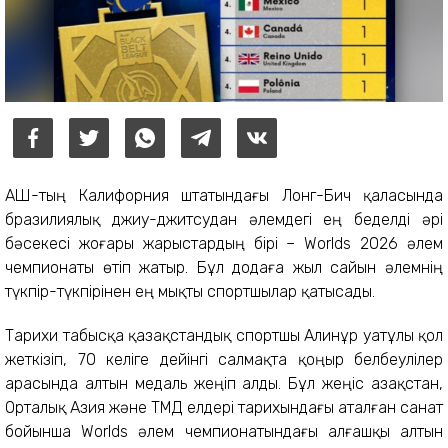
АҚШ-тың Калифорния штатындағы Лонг-Бич қаласында
бразилиялық джиу-джитсудан әлемдегі ең беделді әрі
бәсекесі жоғары жарыстардың бірі – Worlds 2026 әлем
чемпионаты өтіп жатыр. Бұл додаға жыл сайын әлемнің
түкпір-түкпірінен ең мықты спортшылар қатысады.
Тарихи табысқа қазақстандық спортшы Алинұр Қуатұлы қол
жеткізіп, 70 келіге дейінгі салмақта қоңыр белбеулілер
арасында алтын медаль жеңіп алды. Бұл жеңіс Қазақстан,
Орталық Азия және ТМД елдері тарихындағы аталған санат
бойынша Worlds әлем чемпионатындағы алғашқы алтын