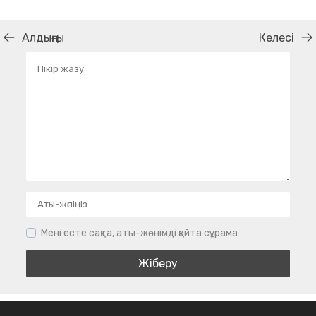
Алдыңғы
Келесі
Мені есте сақта, аты-жөнімді қайта сұрама