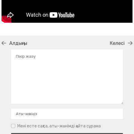
Алдыңғы
Келесі
Мені есте сақта, аты-жөнімді қайта сұрама