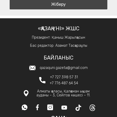
«ҚАЗАҚ ҮНІ» ЖШС
Президент: Қаныш Жарылқасын
Бас редактор: Азамат Тасқараұлы
БАЙЛАНЫС
qazaquni.gazeta@gmail.com
+7 727 398 57 31
+7 776 487 64 54
Алматы қаласы, Қалқаман ықшам
ауданы – 3, Сейітов көшесі – 11.