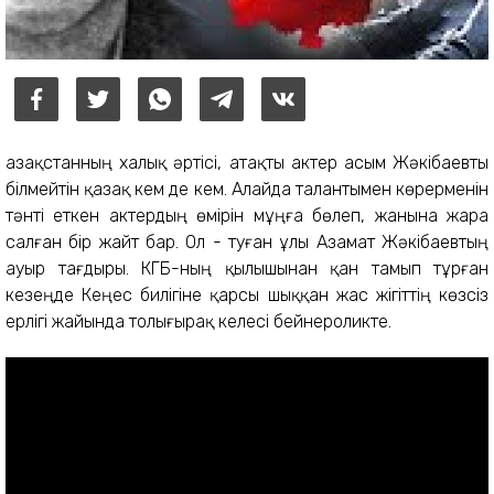
Қазақстанның халық әртісі, атақты актер Қасым Жәкібаевты
білмейтін қазақ кем де кем. Алайда талантымен көрерменін
тәнті еткен актердың өмірін мұңға бөлеп, жанына жара
салған бір жайт бар. Ол - туған ұлы Азамат Жәкібаевтың
ауыр тағдыры. КГБ-ның қылышынан қан тамып тұрған
кезеңде Кеңес билігіне қарсы шыққан жас жігіттің көзсіз
ерлігі жайында толығырақ келесі бейнероликте.