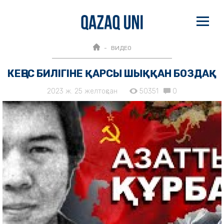
ВИДЕО
КЕҢЕС БИЛІГІНЕ ҚАРСЫ ШЫҚҚАН БОЗДАҚ
2023 ж. 25 желтоқсан
50351
0