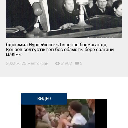
Әбдіжәмил Нұрпейісов: «Тәшенов болмағанда,
Қонаев солтүстіктегі бес облысты бере салғаны
мәлім»
2023 ж. 25 желтоқсан
51902
5
ВИДЕО