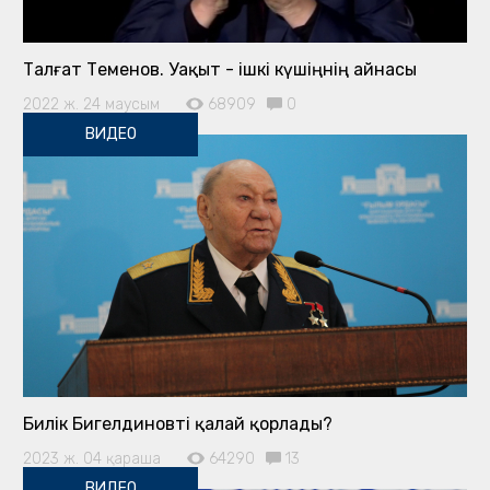
Талғат Теменов. Уақыт - ішкі күшіңнің айнасы
2022 ж. 24 маусым
68909
0
ВИДЕО
Билік Бигелдиновті қалай қорлады?
2023 ж. 04 қараша
64290
13
ВИДЕО