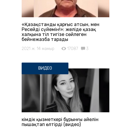
«Қазақстанды қарғыс атсын, мен
Ресейді сүйемін!»: желіде қазақ
халқына тіл тигізе сөйлеген
бейнежазба тарады
2021 ж. 14 мамыр
17087
3
ВИДЕО
Әкімдік қызметкері бұрынғы әйелін
пышақтап өлтірді (видео)