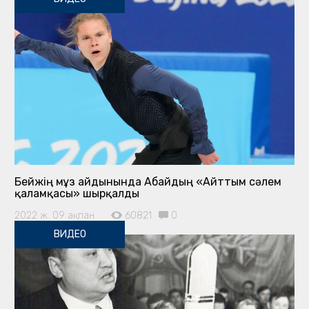
Бейжің мұз айдынында Абайдың «Айттым сәлем
қаламқасы» шырқалды
2022 ж. 09 ақпан
60821
0
ВИДЕО