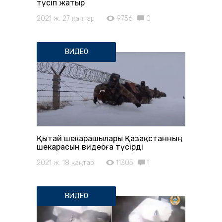
түсіп жатыр
2021 ж. 27 қаңтар
9756
0
ВИДЕО
Қытай шекарашылары Қазақстанның
шекарасын видеоға түсірді
2021 ж. 18 қаңтар
11305
1
ВИДЕО