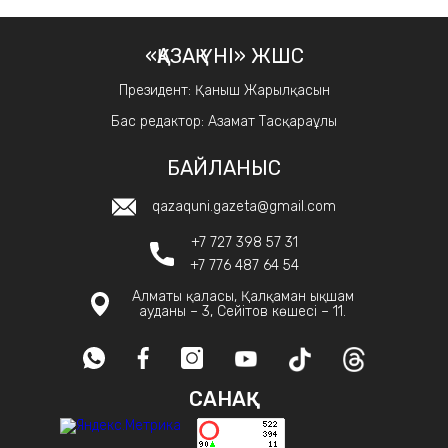
«ҚАЗАҚ ҮНІ» ЖШС
Президент: Қаныш Жарылқасын
Бас редактор: Азамат Тасқараұлы
БАЙЛАНЫС
qazaquni.gazeta@gmail.com
+7 727 398 57 31
+7 776 487 64 54
Алматы қаласы, Қалқаман ықшам
ауданы – 3, Сейітов көшесі – 11.
САНАҚ