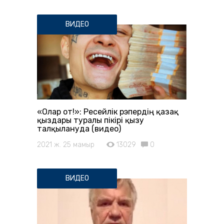
ВИДЕО
«Олар от!»: Ресейлік рэпердің қазақ
қыздары туралы пікірі қызу
талқылануда (видео)
2021 ж. 25 мамыр
13029
0
ВИДЕО