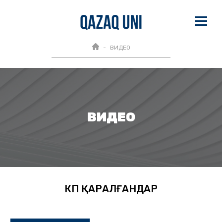
ВИДЕО
ВИДЕО
КӨП ҚАРАЛҒАНДАР