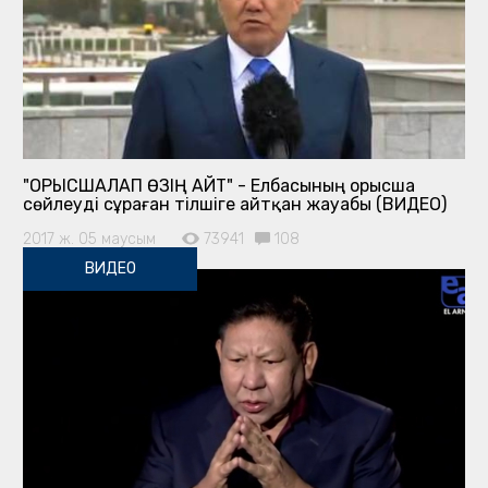
"ОРЫСШАЛАП ӨЗІҢ АЙТ" - Елбасының орысша
сөйлеуді сұраған тілшіге айтқан жауабы (ВИДЕО)
2017 ж. 05 маусым
73941
108
ВИДЕО