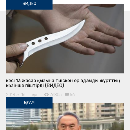
ВИДЕО
Әкесі 13 жасар қызына тиіскен ер адамды жұрттың
көзінше піштірді (ВИДЕО)
2018 ж. 16 шілде
76805
56
ҚОҒАМ