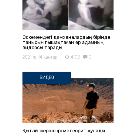
Өскемендегі дәмханалардың бірінде
танысын пышақтаған ер адамның
видеосы тарады
2021 ж. 14 қаңтар
4100
0
ВИДЕО
Қытай жеріне ірі метеорит құлады