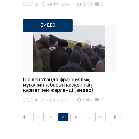
2020 ж. 25 желтоқсан
3421
0
ВИДЕО
Шешенстанда франциялық
мұғалімнің басын кескен жігіт
құрметпен жерленді (видео)
2020 ж. 07 желтоқсан
5144
0
1
2
3
4
51