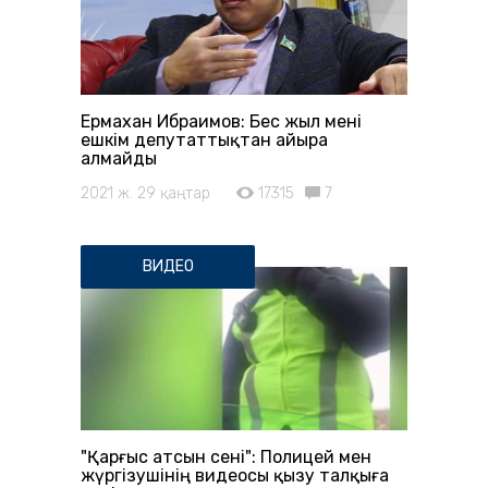
Ермахан Ибраимов: Бес жыл мені
ешкім депутаттықтан айыра
алмайды
2021 ж. 29 қаңтар
17315
7
ВИДЕО
"Қарғыс атсын сені": Полицей мен
жүргізушінің видеосы қызу талқыға