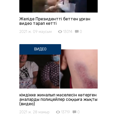
Желіде Президентті беттен ұрған
видео тарап кетті
2021 ж. 09 маусым
13014
0
ВИДЕО
Әкімдікке жиналып мәселесін көтерген
аналарды полицейлер соққыға жықты
(видео)
2021 ж. 28 мамыр
13719
0