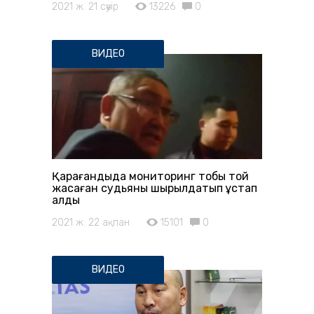
2021 ж. 21 сәуір
13226
0
ВИДЕО
Қарағандыда мониторинг тобы той
жасаған судьяны шырылдатып ұстап
алды
2021 ж. 22 ақпан
15101
0
ВИДЕО