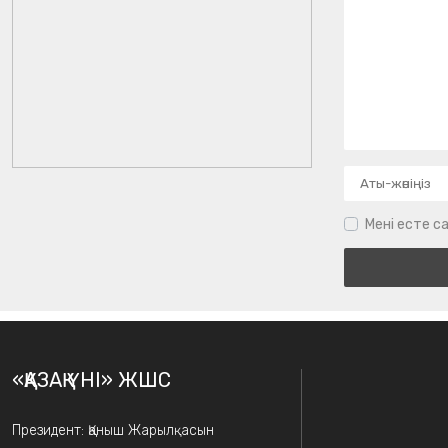
Мені есте са
«ҚАЗАҚ ҮНІ» ЖШС
Президент: Қаныш Жарылқасын