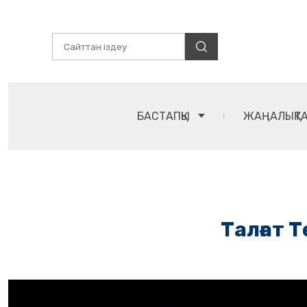
БАСТАПҚЫ
ЖАҢАЛЫҚТ
Талғат 