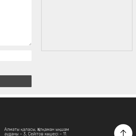
Алматы қаласы, Қалқаман ықшам
ауданы – 3, Сейітов көшесі – 11.