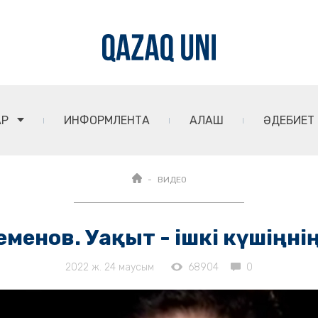
АР
ИНФОРМЛЕНТА
АЛАШ
ӘДЕБИЕТ
ВИДЕО
Теменов. Уақыт - ішкі күшіңні
2022 ж. 24 маусым
68904
0