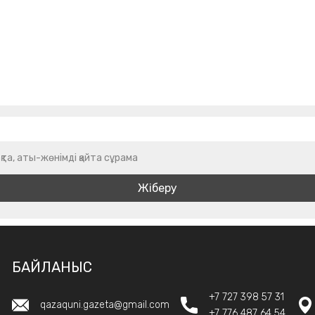
қта, аты-жөнімді қайта сұрама
БАЙЛАНЫС
+7 727 398 57 31
qazaquni.gazeta@gmail.com
+7 776 487 64 54