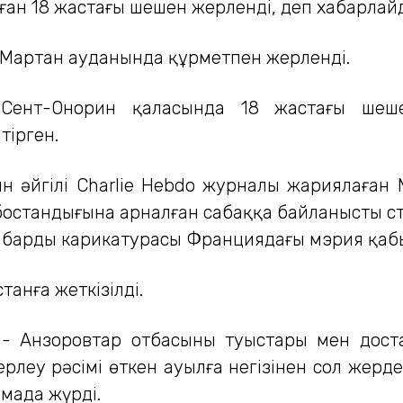
стаған 18 жастағы шешен жерленді, деп хабарла
-Мартан ауданында құрметпен жерленді.
Сент-Онорин қаласында 18 жастағы шешен
тірген.
н әйгілі Charlie Hebdo журналы жариялаған
бостандығына арналған сабаққа байланысты ст
бардың карикатурасы Франциядағы мэрия қабы
анға жеткізілді.
 ​​Анзоровтар отбасының туыстары мен доста
рлеу рәсімі өткен ауылға негізінен сол жерд
маңда жүрді.