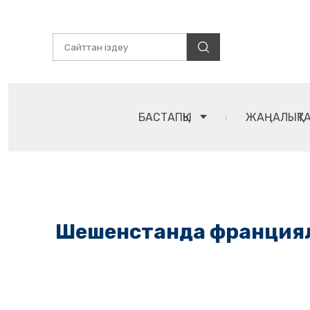
БАСТАПҚЫ
ЖАҢАЛЫҚТ
Шешенстанда франциялық