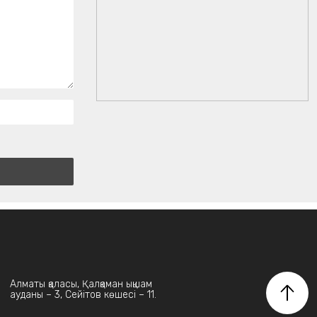
Алматы қаласы, Қалқаман ықшам
ауданы – 3, Сейітов көшесі – 11.