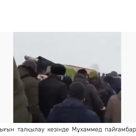
дығын талқылау кезінде Мұхаммед пайғамбар