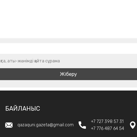
қта, аты-жөнімді қайта сұрама
БАЙЛАНЫС
+7 727 398 57 31
qazaquni.gazeta@gmail.com
+7 776 487 64 54