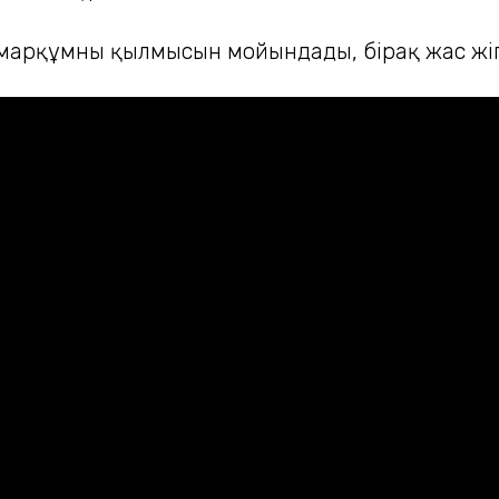
рқұмның қылмысын мойындады, бірақ жас жігіт