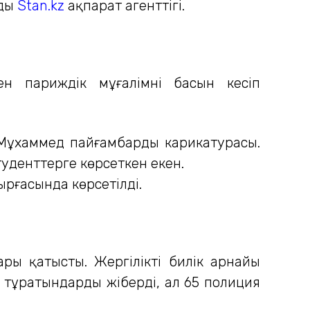
йды
Stan.kz
ақпарат агенттігі.
 париждік мұғалімнің басын кесіп
 Мұхаммед пайғамбардың карикатурасы.
уденттерге көрсеткен екен.
рғасында көрсетілді.
ры қатысты. Жергілікті билік арнайы
е тұратындарды жіберді, ал 65 полиция