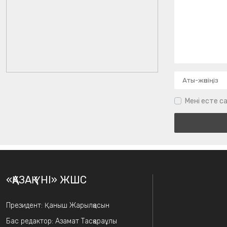
Мені есте са
«ҚАЗАҚ ҮНІ» ЖШС
Президент: Қаныш Жарылқасын
Бас редактор: Азамат Тасқараұлы