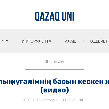
АР
ИНФОРМЛЕНТА
АЛАШ
ӘДЕБИЕТ
ВИДЕО
 мұғалімнің басын кескен ж
(видео)
2020 ж. 07 желтоқсан
5143
0