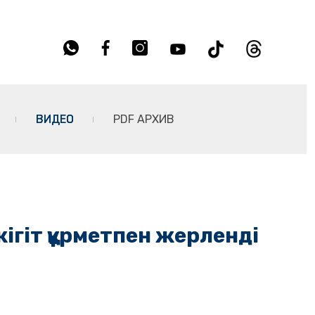
ВИДЕО
PDF АРХИВ
ігіт құрметпен жерленді