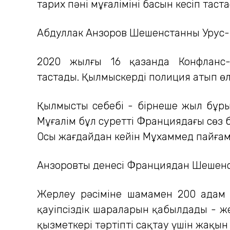
тарих пәні мұғалімінің басын кесіп та
Абдуллак Анзоров Шешенстанның Урус
2020 жылғы 16 қазанда Конфланс-
тастады. Қылмыскерді полиция атып өл
Қылмыстың себебі - бірнеше жыл бұры
Мұғалім бұл суретті Франциядағы сөз 
Осы жағдайдан кейін Мұхаммед пайғам
Анзоровтың денесі Франциядан Шешенст
Жерлеу рәсіміне шамамен 200 адам -
қауіпсіздік шараларын қабылдады - же
қызметкері тәртіпті сақтау үшін жақын 