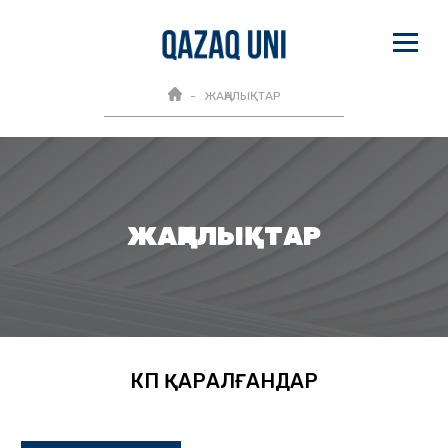
ЖАҢАЛЫҚТАР
ЖАҢАЛЫҚТАР
КӨП ҚАРАЛҒАНДАР