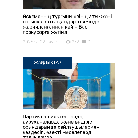
Өскеменнің тұрғыны өзінің аты-жөні
соғысқа қатысқандар тізімінде
жарияланғаннан кейін Бас
прокурорға жүгінді
2026 ж. 02 тамыз
272
0
ЖАҢАЛЫҚТАР
Партиялар мектептерде,
ауруханаларда және өндіріс
орындарында сайлаушылармен
кездесіп, өзекті мәселелерді
талқылауда