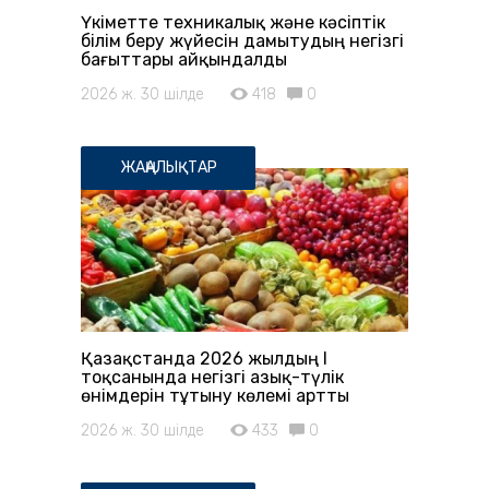
Үкіметте техникалық және кәсіптік
білім беру жүйесін дамытудың негізгі
бағыттары айқындалды
2026 ж. 30 шілде
418
0
ЖАҢАЛЫҚТАР
Қазақстанда 2026 жылдың I
тоқсанында негізгі азық-түлік
өнімдерін тұтыну көлемі артты
2026 ж. 30 шілде
433
0