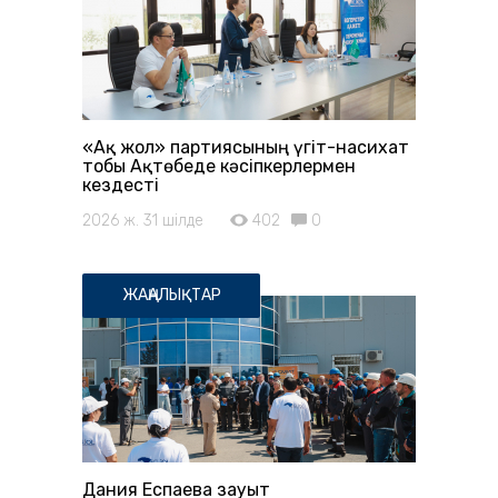
«Ақ жол» партиясының үгіт-насихат
тобы Ақтөбеде кәсіпкерлермен
кездесті
2026 ж. 31 шілде
402
0
ЖАҢАЛЫҚТАР
Дания Еспаева зауыт