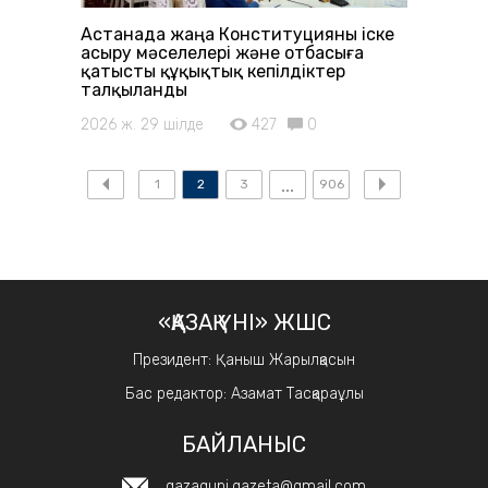
Астанада жаңа Конституцияны іске
асыру мәселелері және отбасыға
қатысты құқықтық кепілдіктер
талқыланды
2026 ж. 29 шілде
427
0
1
2
3
906
«ҚАЗАҚ ҮНІ» ЖШС
Президент: Қаныш Жарылқасын
Бас редактор: Азамат Тасқараұлы
БАЙЛАНЫС
qazaquni.gazeta@gmail.com