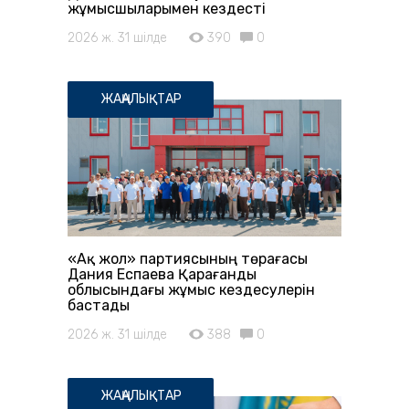
жұмысшыларымен кездесті
2026 ж. 31 шілде
390
0
ЖАҢАЛЫҚТАР
«Ақ жол» партиясының төрағасы
Дания Еспаева Қарағанды
облысындағы жұмыс кездесулерін
бастады
2026 ж. 31 шілде
388
0
ЖАҢАЛЫҚТАР