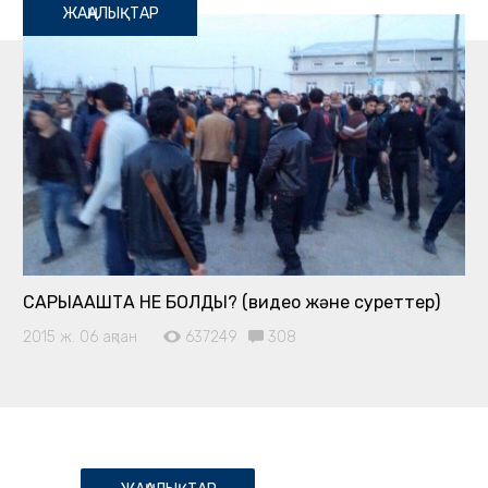
ЖАҢАЛЫҚТАР
САРЫАҒАШТА НЕ БОЛДЫ? (видео және суреттер)
2015 ж. 06 ақпан
637249
308