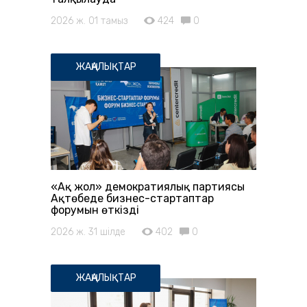
2026 ж. 01 тамыз
424
0
ЖАҢАЛЫҚТАР
«Ақ жол» демократиялық партиясы
Ақтөбеде бизнес-стартаптар
форумын өткізді
2026 ж. 31 шілде
402
0
ЖАҢАЛЫҚТАР