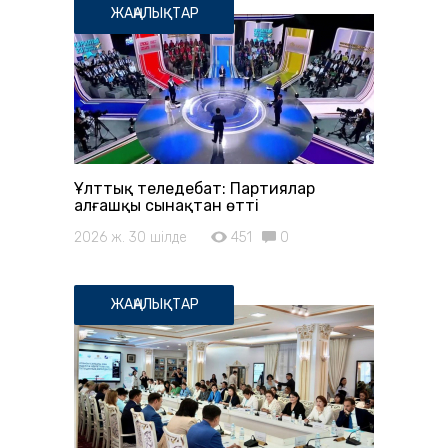
ЖАҢАЛЫҚТАР
Ұлттық теледебат: Партиялар
алғашқы сынақтан өтті
2026 ж. 30 шілде
451
0
ЖАҢАЛЫҚТАР