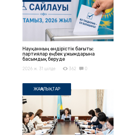
Науқанның өндірістік бағыты:
партиялар еңбек ұжымдарына
басымдық беруде
2026 ж. 31 шілде
362
0
ЖАҢАЛЫҚТАР