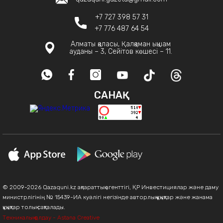
+7 727 398 57 31
+7 776 487 64 54
Алматы қаласы, Қалқаман ықшам
ауданы – 3, Сейітов көшесі – 11.
САНАҚ
© 2009-2026 Qazaquni.kz ақпараттық агенттігі, ҚР Инвестициялар және даму
министрлігінің № 15439-ИА куәлігі негізінде авторлық құқықтар және жанама
құқықтар толық сақталады.
Техникалық қолдау - Astana Creative