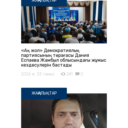
ЖАҢАЛЫҚТАР
«Ақ жол» Демократиялық
партиясының төрағасы Дания
Еспаева Жамбыл облысындағы жұмыс
кездесулерін бастады
2026 ж. 03 тамыз
241
0
ЖАҢАЛЫҚТАР