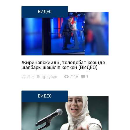
ВИДЕО
Жириновскийдің теледебат кезінде
шалбары шешіліп кеткен (ВИДЕО)
2021 ж. 15 қыркүйек
7148
1
ВИДЕО