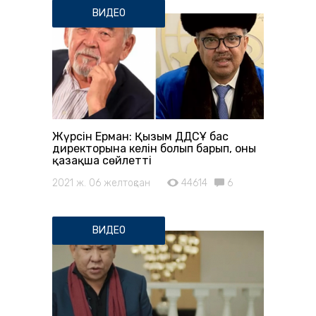
ВИДЕО
Жүрсін Ерман: Қызым ДДСҰ бас
директорына келін болып барып, оны
қазақша сөйлетті
2021 ж. 06 желтоқсан
44614
6
ВИДЕО