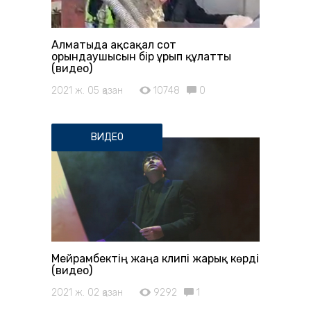
Алматыда ақсақал сот
орындаушысын бір ұрып құлатты
(видео)
2021 ж. 05 қазан
10748
0
ВИДЕО
Мейрамбектің жаңа клипі жарық көрді
(видео)
2021 ж. 02 қазан
9292
1