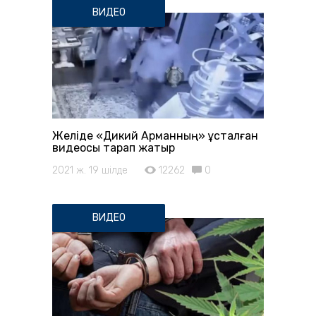
ВИДЕО
Желіде «Дикий Арманның» ұсталған
видеосы тарап жатыр
2021 ж. 19 шілде
12262
0
ВИДЕО