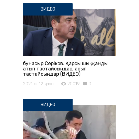
ВИДЕО
Әбунасыр Серіков: Қарсы шыққанды
атып тастайсыңдар, асып
тастайсыңдар (ВИДЕО)
2021 ж. 12 қазан
20019
0
ВИДЕО