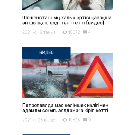
Шешенстанның халық әртісі қазақша
ән шырқап, елді тәнті етті (видео)
2021 ж. 18 тамыз
10072
4
ВИДЕО
Петропавлда мас келіншек көлігімен
адамды соғып, аялдамаға кіріп кетті
2021 ж. 26 шілде
10633
0