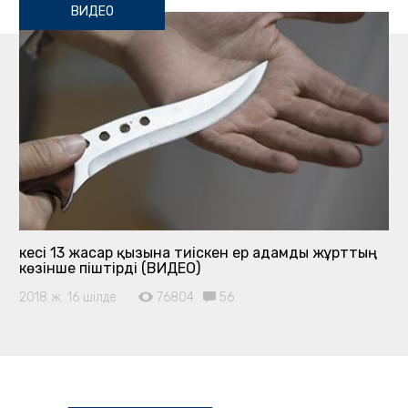
ВИДЕО
Әкесі 13 жасар қызына тиіскен ер адамды жұрттың
көзінше піштірді (ВИДЕО)
2018 ж. 16 шілде
76804
56