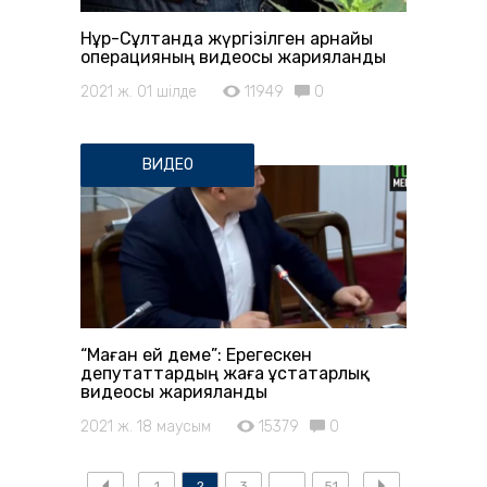
Нұр-Сұлтанда жүргізілген арнайы
операцияның видеосы жарияланды
2021 ж. 01 шілде
11949
0
ВИДЕО
“Маған ей деме”: Ерегескен
депутаттардың жаға ұстатарлық
видеосы жарияланды
2021 ж. 18 маусым
15379
0
1
2
3
51