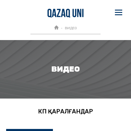
ВИДЕО
ВИДЕО
КӨП ҚАРАЛҒАНДАР