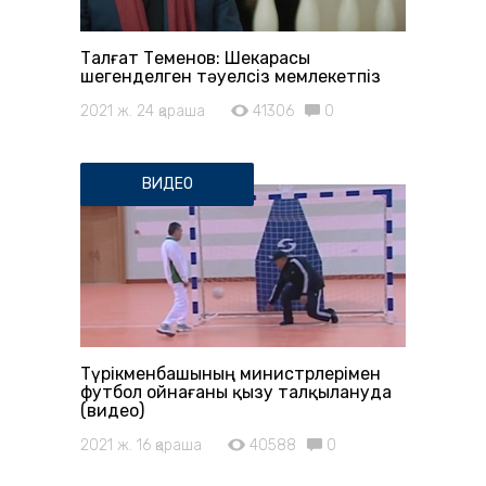
Талғат Теменов: Шекарасы
шегенделген тәуелсіз мемлекетпіз
2021 ж. 24 қараша
41306
0
ВИДЕО
Түрікменбашының министрлерімен
футбол ойнағаны қызу талқылануда
(видео)
2021 ж. 16 қараша
40588
0