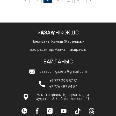
«ҚАЗАҚ ҮНІ» ЖШС
Президент: Қаныш Жарылқасын
Бас редактор: Азамат Тасқараұлы
БАЙЛАНЫС
qazaquni.gazeta@gmail.com
+7 727 398 57 31
+7 776 487 64 54
Алматы қаласы, Қалқаман ықшам
ауданы – 3, Сейітов көшесі – 11.