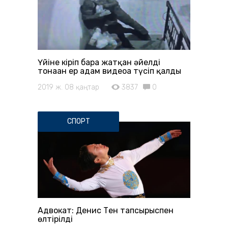
Үйіне кіріп бара жатқан әйелді
тонаған ер адам видеоға түсіп қалды
2019 ж. 08 қаңтар
3837
0
СПОРТ
Адвокат: Денис Тен тапсырыспен
өлтірілді