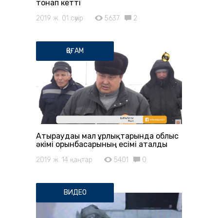
тонап кетті
2019 ж. 01 сәуір
5637
2
ҚОҒАМ
Атыраудағы мал ұрлықтарында облыс
әкімі орынбасарының есімі аталды
2019 ж. 14 қаңтар
5401
0
ВИДЕО