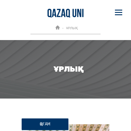
ҰРЛЫҚ
ҰРЛЫҚ
ҚОҒАМ