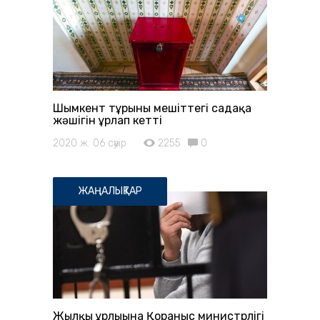
Шымкент тұрғыны мешіттегі садақа
жәшігін ұрлап кетті
2020 ж. 06 сәуір
2255
0
ЖАҢАЛЫҚТАР
Жылқы ұрлығына Қорғаныс министрлігі