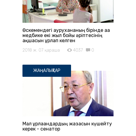
Өскемендегі аурухананың бірінде аға
медбике екі жыл бойы әріптесінің
ақшасын ұрлап келген
2018 ж. 07 қараша
4037
0
ЖАҢАЛЫҚТАР
Мал ұрлағандардың жазасын күшейту
керек - сенатор