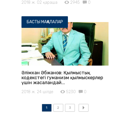
2018 ж. 02 қараша
2945
0
БАСТЫ МАҚАЛАЛАР
Әлімхан Әбжанов: Қылмыстық
кодекстегі гуманизм қылмыскерлер
үшін жасалғандай...
2018 ж. 24 шілде
5230
0
1
2
3