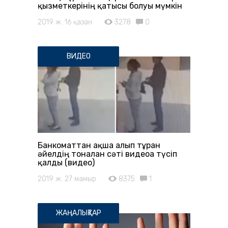
қызметкерінің қатысы болуы мүмкін
2019 ж. 16 қазан
3278
0
ВИДЕО
Банкоматтан ақша алып тұрған
әйелдің тоналған сәті видеоға түсіп
қалды (видео)
2019 ж. 27 мамыр
8375
1
ЖАҢАЛЫҚТАР