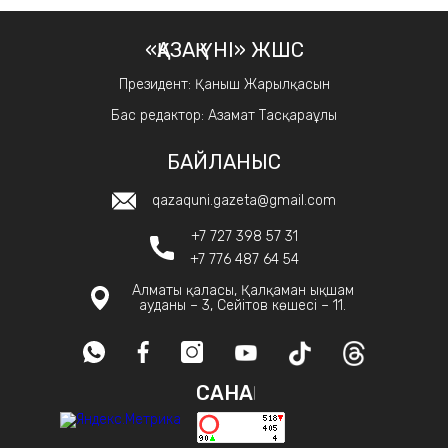
«ҚАЗАҚ ҮНІ» ЖШС
Президент: Қаныш Жарылқасын
Бас редактор: Азамат Тасқараұлы
БАЙЛАНЫС
qazaquni.gazeta@gmail.com
+7 727 398 57 31
+7 776 487 64 54
Алматы қаласы, Қалқаман ықшам
ауданы – 3, Сейітов көшесі – 11.
САНАҚ