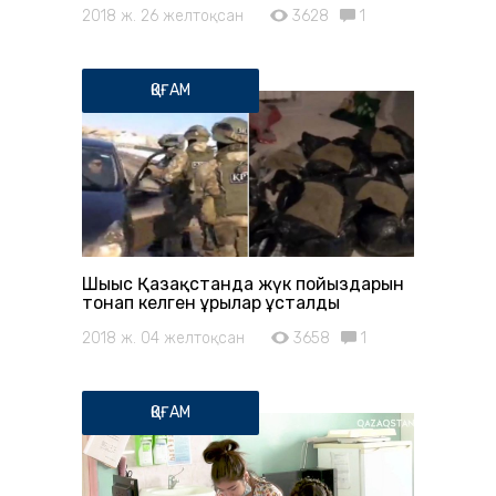
2018 ж. 26 желтоқсан
3628
1
ҚОҒАМ
Шығыс Қазақстанда жүк пойыздарын
тонап келген ұрылар ұсталды
2018 ж. 04 желтоқсан
3658
1
ҚОҒАМ