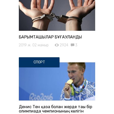
БАРЫМТАШЫЛАР БҰҒАУЛАНДЫ
2019 ж. 02 мамыр
2924
3
СПОРТ
Денис Тен қаза болған жерде тағы бір
олимпиада чемпионының көлігін