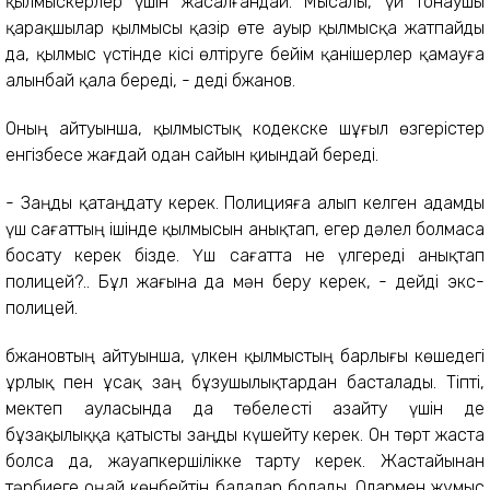
қылмыскерлер үшін жасалғандай. Мысалы, үй тонаушы
қарақшылар қылмысы қазір өте ауыр қылмысқа жатпайды
да, қылмыс үстінде кісі өлтіруге бейім қанішерлер қамауға
алынбай қала береді, - деді Әбжанов.
Оның айтуынша, қылмыстық кодекске шұғыл өзгерістер
енгізбесе жағдай одан сайын қиындай береді.
- Заңды қатаңдату керек. Полицияға алып келген адамды
үш сағаттың ішінде қылмысын анықтап, егер дәлел болмаса
босату керек бізде. Үш сағатта не үлгереді анықтап
полицей?.. Бұл жағына да мән беру керек, - дейді экс-
полицей.
Әбжановтың айтуынша, үлкен қылмыстың барлығы көшедегі
ұрлық пен ұсақ заң бұзушылықтардан басталады. Тіпті,
мектеп ауласында да төбелесті азайту үшін де
бұзақылыққа қатысты заңды күшейту керек. Он төрт жаста
болса да, жауапкершілікке тарту керек. Жастайынан
тәрбиеге оңай көнбейтін балалар болады. Олармен жұмыс