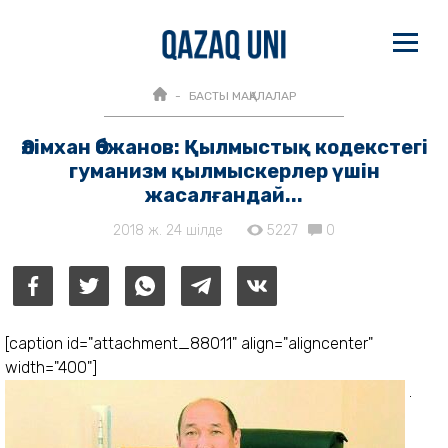
БАСТЫ МАҚАЛАЛАР
Әлімхан Әбжанов: Қылмыстық кодекстегі
гуманизм қылмыскерлер үшін
жасалғандай...
2018 ж. 24 шілде
5227
0
[caption id="attachment_88011" align="aligncenter"
width="400"]
Ә.