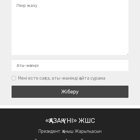
Мені есте сақта, аты-жөнімді қайта сұрама
«ҚАЗАҚ ҮНІ» ЖШС
Президент: Қаныш Жарылқасын