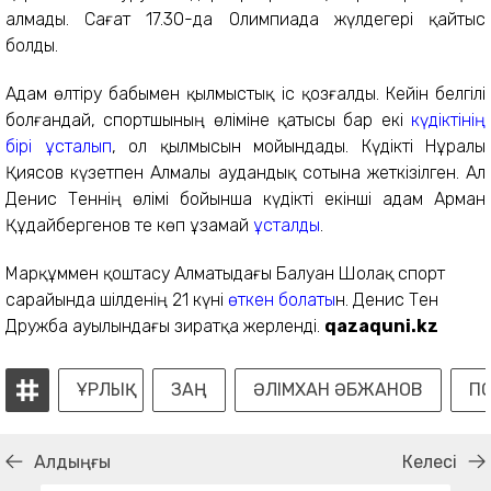
алмады. Сағат 17.30-да Олимпиада жүлдегері қайтыс
болды.
Адам өлтіру бабымен қылмыстық іс қозғалды. Кейін белгілі
болғандай, спортшының өліміне қатысы бар екі
күдіктінің
бірі ұсталып
, ол қылмысын мойындады. Күдікті Нұралы
Қиясов күзетпен Алмалы аудандық сотына жеткізілген. Ал
Денис Теннің өлімі бойынша күдікті екінші адам Арман
Құдайбергенов те көп ұзамай
ұсталды
.
Марқұммен қоштасу Алматыдағы Балуан Шолақ спорт
сарайында шілденің 21 күні
өткен болаты
н. Денис Тен
Дружба ауылындағы зиратқа жерленді.
qazaquni.kz
ҰРЛЫҚ
ЗАҢ
ӘЛІМХАН ӘБЖАНОВ
П
Алдыңғы
Келесі