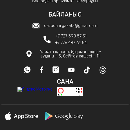
Бас редактор: Азамат Тасқараұлы
БАЙЛАНЫС
qazaquni.gazeta@gmail.com
+7 727 398 57 31
+7 776 487 64 54
Алматы қаласы, Қалқаман ықшам
ауданы – 3, Сейітов көшесі – 11.
САНАҚ