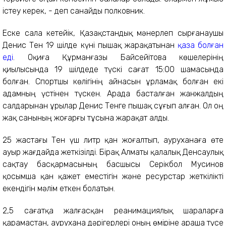
істеу керек, - деп санайды полковник.
Еске сала кетейік, Қазақстандық мәнерлеп сырғанаушы
Денис Тен 19 шілде күні пышақ жарақатынан
қаза болған
еді
. Оқиға Құрманғазы Байсейітова көшелерінің
қиылысында 19 шілдеде түскі сағат 15:00 шамасында
болған. Спортшы көлігінің айнасын ұрламақ болған екі
адамның үстінен түскен. Арада басталған жанжалдың
салдарынан ұрылар Денис Тенге пышақ сұғып алған. Ол оң
жақ санының жоғарғы тұсына жарақат алды.
25 жастағы Тен үш литр қан жоғалтып, ауруханаға өте
ауыр жағдайда жеткізілді. Бірақ Алматы қалалық Денсаулық
сақтау басқармасының басшысы Серікбол Мусинов
қосымша қан қажет еместігін және ресурстар жеткілікті
екендігін мәлім еткен болатын.
2,5 сағатқа жалғасқан реанимациялық шараларға
қарамастан, аурухана дәрігерлері оның өміріне араша түсе