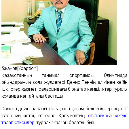
Әбжанов[/caption]
Қазақстанның танымал спортшысы, Олимпиада
ойындарының қола жүлдегері Денис Теннің өлімінен кейін
Ішкі істер қызметі саласындағы бірқатар кемшіліктер туралы
қоғамда көп айталы бастады.
Осыған дейін наразы халық пен қоғам белсенділерінің Ішкі
істер министрі, генерал Қасымовтың
отставкаға кетуін
талап еткендері
туралы жазған болатынбыз.