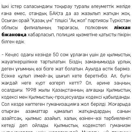
Ішкі істер саласындағы тоқырау туралы әлеуметтік желіде
ғана емес, отандық БАҚта да аз жазылып жатқан жоқ.
Осыған орай "Қазақ үні" тілшісі "Ақ жол" партиясы Түркістан
облысы филиалының төрағасы, полковник
Әлімхан
Әбжановқа
хабарласып, полиция қызметіне қатысты пікірін
білген едік.
- Кеңес одағы кезінде 50 сом ұрлаған үшін де қылмыстық
жауапкершілікке тартылатын. Біздің заманымызда ұрлық
деген ұғымның өзі бізге жат болатын. Ауылда өстік бәріміз.
Есікке құлып ілмей-ақ шығып кете беретінбіз. Ал, бүгін
жағдай неге күрт өзгеріп кетті? Ол, әрине заңның
осалдығы. 1998 жылы Қазақстанның алғашқы Қылмыстық
кодексі мен Қылмыстық-процесуалды кодексі қабылданды.
Сол кезде көптеген гуманизацияға жол берілді. Жоғарыда
отырған азаматтар қамалып жатқандардың санын
азайтсақ, қылмыс азайып, халық өзінен-өзі тәрбиеленіп
кетеді деп ойлады. Қылмыстық кодекстегі гуманизм