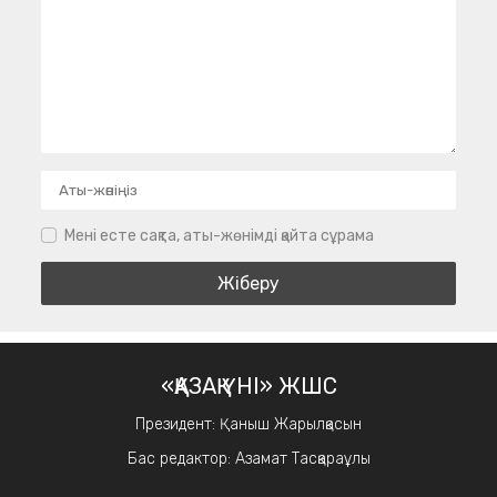
Мені есте сақта, аты-жөнімді қайта сұрама
«ҚАЗАҚ ҮНІ» ЖШС
Президент: Қаныш Жарылқасын
Бас редактор: Азамат Тасқараұлы