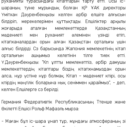
руханияты турасындағы кітаптарын тарту етті. Осы іс-
шараның өтуіне мұрындық болған ҚР ҰАК директоры
Үмітхан Дәуренбекқызы келген әрбір елшіге алғысын
білдіріп, мерекелерімен құттықтады. Елшіліктер арқылы
жоғарыда аталған мемлекеттерде Қазақстанның
мәдениеті мен руханият әлемінен үзінді етіп,
кітапханалардан орын алған Қазақстан орталығы үшін
алғыс білдірді. Сөз барысында Жапония мемлекетінің кітап
орталығын ашқымыз келетінін тілге тиек етті.
Ү.Дәуренбекқызы: "Көп ұлтты мемлекетпіз, әрбір дамушы
мемлекеттердің кітаптары біздің кітапхнамыздан орын
алса, нұр үстіне нұр болмақ. Кітап – мәдениет көпірі, осы
көпірдің мәңгілік боларына нық сеніммен қараймыз", - деп,
келген Елшілерге сөз берілді.
Германия Федеративтік Республикасының Төтенше және
Өкілетті Елшісі Рольф Мафаэль мырза:
- Маған бұл іс-шара ұнап тұр, мұндағы атмосфераның өзі