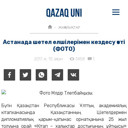
ЖАҢАЛЫҚТАР
Астанада шетел елшілерімен кездесу өтті
(ФОТО)
2017 ж. 10 ақпан
3458
1
Бүгін Қазақстан Республикасы Ұлттық академиялық
кітапханасында Қазақстанның Шетелдермен
дипломатиялық қарым-қатынас орнатқанына 25 жыл
толуына орай «Кітап – халықтар достығының ұйтқысы»