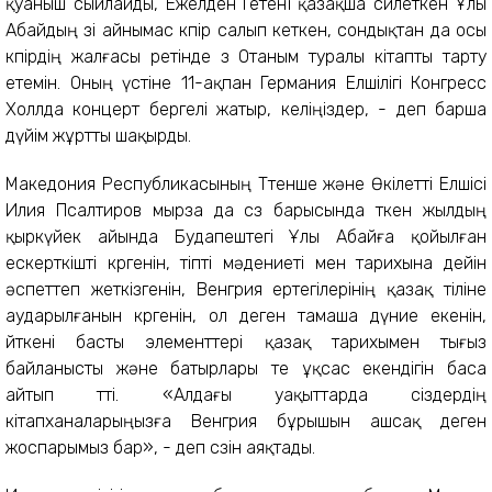
қуаныш сыйлайды, Ежелден Гетені қазақша сөйлеткен Ұлы
Абайдың өзі айнымас көпір салып кеткен, сондықтан да осы
көпірдің жалғасы ретінде өз Отаным туралы кітапты тарту
етемін. Оның үстіне 11-ақпан Германия Елшілігі Конгресс
Холлда концерт бергелі жатыр, келіңіздер, - деп барша
дүйім жұртты шақырды.
Македония Республикасының Төтенше және Өкілетті Елшісі
Илия Псалтиров мырза да сөз барысында өткен жылдың
қыркүйек айында Будапештегі Ұлы Абайға қойылған
ескерткішті көргенін, тіпті мәдениеті мен тарихына дейін
әспеттеп жеткізгенін, Венгрия ертегілерінің қазақ тіліне
аударылғанын көргенін, ол деген тамаша дүние екенін,
өйткені басты элементтері қазақ тарихымен тығыз
байланысты және батырлары өте ұқсас екендігін баса
айтып өтті. «Алдағы уақыттарда сіздердің
кітапханаларыңызға Венгрия бұрышын ашсақ деген
жоспарымыз бар», - деп сөзін аяқтады.