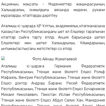
Акцияның мақсаты - Мәдениеттер жақындасуының
Халықаралық онжылдығы аясында мәдени, рухани
мұраларды, кітаптарды дәріптеу.
Аталмыш іс-шарада ҚР Ұлттық академиялық кітапханасына
Қазақстан Республикасындағы шет ел Елшілері тарапынан
кітаптар сыйға тарту етілді. Акция барысында шетел
Елшіліктері мен шетел Халықарылық Ұйымдарының
ынтымақтастықтағы жетістіктері сөз етілді.
Аталмыш іс-шараға Германия Федеративтік
Республикасының Төтенше және Өкілетті Елшісі Рольф
Мафаэль, Венгрия Республикасының Төтенше және Өкілетті
Елшісі доктор Андраш Барани, Ресей Федеративтік
Республикасының Төтенше және Өкілетті Елшісі Бочарников
Михаил Николаевич, Пәкістан Ислам Республикасының
Төтенше және Өкілетті Елшісі Абдул Салих Хан, Македония
Республикасының Төтенше және Өкілетті Елшісі Илия