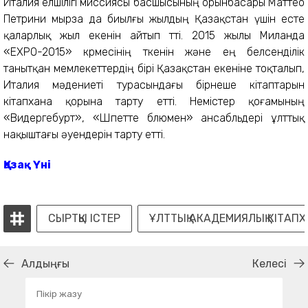
Италия елшілігі миссиясы басшысының орынбасары Маттео
Петрини мырза да биылғы жылдың Қазақстан үшін есте
қаларлық жыл екенін айтып өтті. 2015 жылы Миланда
«ЕХРО-2015» көрмесінің өткенін және ең белсенділік
танытқан мемлекеттердің бірі Қазақстан екеніне тоқталып,
Италия мәдениеті турасындағы бірнеше кітаптарын
кітапхана қорына тарту етті. Немістер қоғамының
«Видергебурт», «Шпетте блюмен» ансабльдері ұлттық
нақыштағы әуендерін тарту етті.
Қазақ Үні
СЫРТҚЫ ІСТЕР
ҰЛТТЫҚ АКАДЕМИЯЛЫҚ КІТАП
Алдыңғы
Келесі