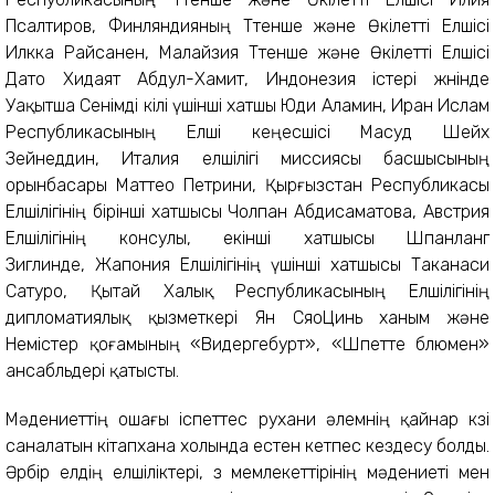
Псалтиров, Финляндияның Төтенше және Өкілетті Елшісі
Илкка Райсанен, Малайзия Төтенше және Өкілетті Елшісі
Дато Хидаят Абдул-Хамит, Индонезия істері жөнінде
Уақытша Сенімді өкілі үшінші хатшы Юди Аламин, Иран Ислам
Республикасының Елші кеңесшісі Масуд Шейх
Зейнеддин, Италия елшілігі миссиясы басшысының
орынбасары Маттео Петрини, Қырғызстан Республикасы
Елшілігінің бірінші хатшысы Чолпан Абдисаматова, Австрия
Елшілігінің консулы, екінші хатшысы Шпанланг
Зиглинде, Жапония Елшілігінің үшінші хатшысы Таканаси
Сатуро, Қытай Халық Республикасының Елшілігінің
дипломатиялық қызметкері Ян СяоЦинь ханым және
Немістер қоғамының «Видергебурт», «Шпетте блюмен»
ансабльдері қатысты.
Мәдениеттің ошағы іспеттес рухани әлемнің қайнар көзі
саналатын кітапхана холында естен кетпес кездесу болды.
Әрбір елдің елшіліктері, өз мемлекеттірінің мәдениеті мен