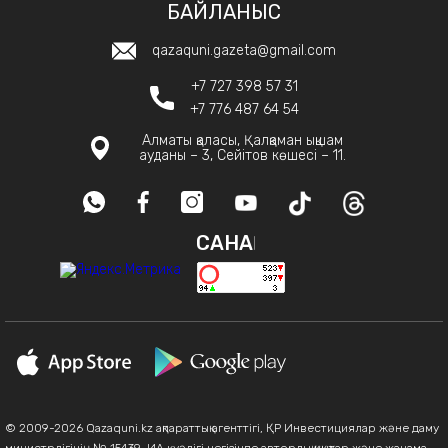
БАЙЛАНЫС
qazaquni.gazeta@gmail.com
+7 727 398 57 31
+7 776 487 64 54
Алматы қаласы, Қалқаман ықшам
ауданы – 3, Сейітов көшесі – 11.
САНАҚ
© 2009-2026 Qazaquni.kz ақпараттық агенттігі, ҚР Инвестициялар және даму