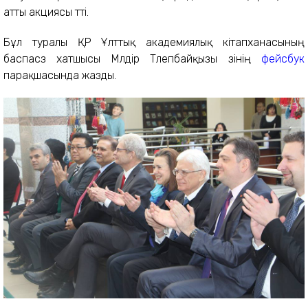
атты акциясы өтті.
Бұл туралы ҚР Ұлттық академиялық кітапханасының
баспасөз хатшысы Мөлдір Төлепбайқызы өзінің
фейсбук
парақшасында жазды.