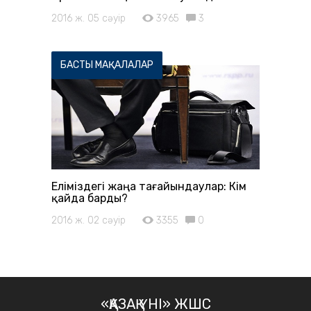
2016 ж. 05 сәуір
3965
3
БАСТЫ МАҚАЛАЛАР
Еліміздегі жаңа тағайындаулар: Кім
қайда барды?
2016 ж. 02 сәуір
3355
0
«ҚАЗАҚ ҮНІ» ЖШС