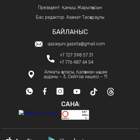
Президент: Қаныш Жарылқасын
Бас редактор: Азамат Тасқараұлы
БАЙЛАНЫС
qazaquni.gazeta@gmail.com
+7 727 398 57 31
+7 776 487 64 54
Алматы қаласы, Қалқаман ықшам
ауданы – 3, Сейітов көшесі – 11.
САНАҚ