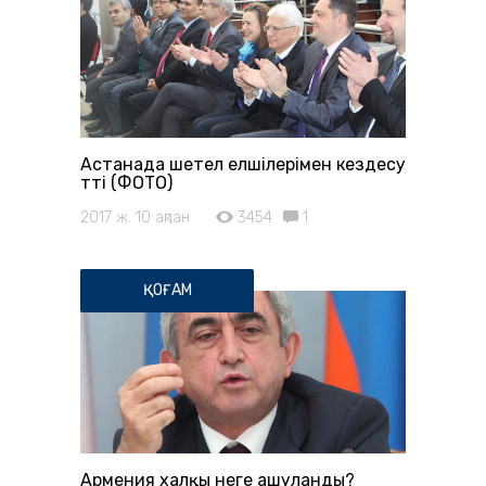
Астанада шетел елшілерімен кездесу
өтті (ФОТО)
2017 ж. 10 ақпан
3454
1
ҚОҒАМ
Армения халқы неге ашуланды?