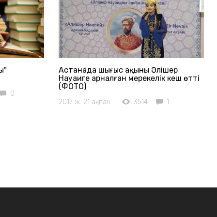
ы"
Астанада шығыс ақыны Әлішер
Науаиге арналған мерекелік кеш өтті
(ФОТО)
0
2017 ж. 21 ақпан
3514
1