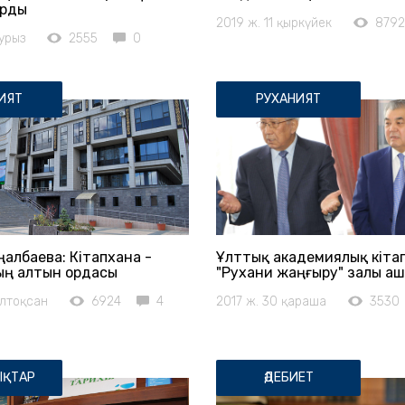
рды
2019 ж. 11 қыркүйек
8792
урыз
2555
0
ИЯТ
РУХАНИЯТ
ңалбаева: Кітапхана -
Ұлттық академиялық кіта
ың алтын ордасы
"Рухани жаңғыру" залы а
елтоқсан
6924
4
2017 ж. 30 қараша
3530
ҚТАР
ӘДЕБИЕТ