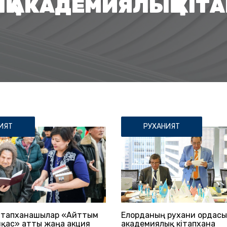
Қ АКАДЕМИЯЛЫҚ КІТ
ИЯТ
РУХАНИЯТ
кітапханашылар «Айттым
Елорданың рухани ордасы
амқас» атты жаңа акция
академиялық кітапхана