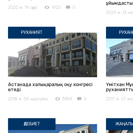
ұйымдасты
2020 ж. 14 сәуір
1920
0
2020 ж. 13 на
РУХАНИЯТ
РУХАН
Астанада халықаралық оқу конгресі
Үмітхан Мұ
өтеді
руханиятт
2018 ж. 04 қыркүйек
3854
0
2017 ж. 07 ж
ӘДЕБИЕТ
ЖАҢАЛЫ