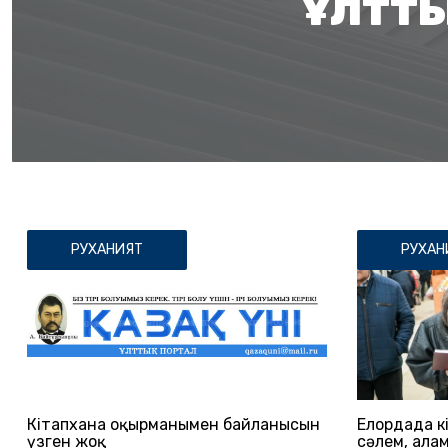
ҰЛТТЫ
РУХАНИЯТ
РУХАН
Кітапхана оқырманымен байланысын
Елордада 
үзген жоқ
сәлем, Қал