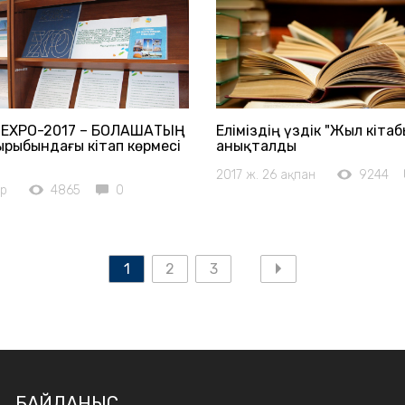
«EXPO-2017 – БОЛАШАҚТЫҢ
Еліміздің үздік "Жыл кітаб
ырыбындағы кітап көрмесі
анықталды
2017 ж. 26 ақпан
9244
ір
4865
0
1
2
3
БАЙЛАНЫС