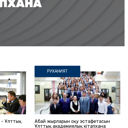
АПХАНА
РУХАНИЯТ
 - Ұлттық
Абай жырларын оқу эстафетасын
Ұлттық академиялық кітапхана