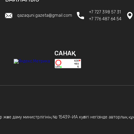
+7 727 398 57 31
qazaquni.gazeta@gmail.com
+7 776 487 64 54
САНАҚ
 және даму министрлігінің № 15439-ИА куәлігі негізінде авторлық қ