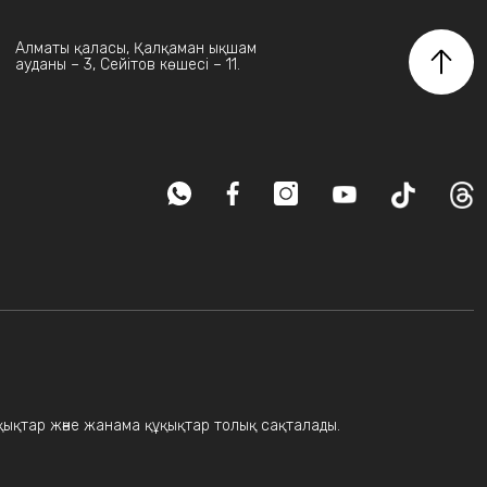
Алматы қаласы, Қалқаман ықшам
ауданы – 3, Сейітов көшесі – 11.
ұқықтар және жанама құқықтар толық сақталады.