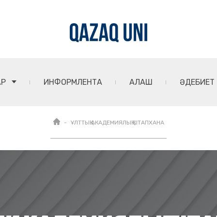
АР
ИНФОРМЛЕНТА
АЛАШ
ӘДЕБИЕТ
ҰЛТТЫҚ АКАДЕМИЯЛЫҚ КІТАПХАНА