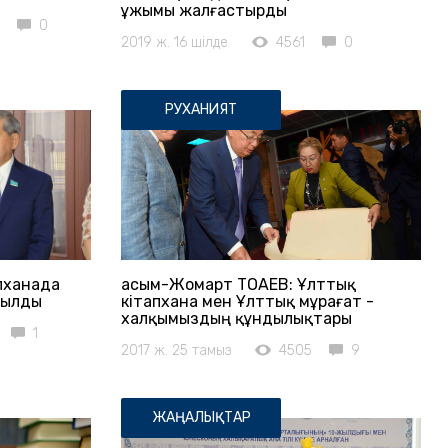
ұжымы жалғастырды
0
2019 ж. 16 шілде
4561
0
РУХАНИЯТ
пханада
Қасым-Жомарт ТОҚАЕВ: Ұлттық
шылды
кітапхана мен Ұлттық мұрағат -
халқымыздың құндылықтары
1
2017 ж. 25 тамыз
4505
9
ЖАҢАЛЫҚТАР