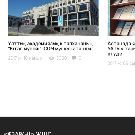
Ұлттық академиялық кітапхананың
Астанада 
"Кітап музейі" ICOM мүшесі атанды
ҚУАТЫ» тақ
өтуде
2017 ж. 18 мамыр
5088
0
2017 ж. 08 сәу
«ҚАЗАҚ ҮНІ» ЖШС