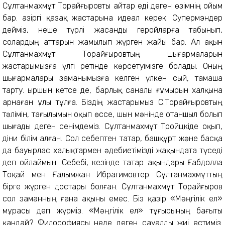
Сұлтанмахмұт Торайғыровты айтар еді деген өзімнің ойым
бар. Қазіргі қазақ жастарына идеал керек. Супермэндер
дейміз, неше түрлі жасанды геройларға табынып,
солардың аттарын жамылып жүрген жайы бар. Ал ақын
Сұлтанмахмұт Торайғыровтың шығармаларын
жастарымызға үлгі ретінде көрсетуімізге болады. Оның
шығармалары заманымызға келген үлкен сый, тамаша
тарту. Қыршын кетсе де, барлық саналы ғұмырын халқына
арнаған ұлы тұлға. Біздің жастарымыз С.Торайғыровтың
тәлімін, тағылымын оқып өссе, шын мәнінде отаншыл болып
шығады деген сенімдеміз. Сұлтанмахмұт Тройцкіде оқып,
діни білім алған. Сол себептен татар, башқұрт және басқа
да бауырлас халықтармен әдебиетімізді жақындата түседі
деп ойлаймын. Себебі, кезінде татар ақындары Ғабдолла
Тоқай мен Ғалымжан Ибрагимовтер Сұлтанмахмұттың
бірге жүрген достары болған. Сұлтанмахмұт Торайғыров
сол заманның ғана ақыны емес. Біз қазір «Мәңгілік ел»
мұрасы деп жүрміз. «Мәңгілік ел» тұғырының бағыты
қандай? Философиясы неде деген сауалды жиі естиміз.