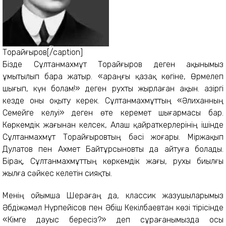
Торайғыров[/caption]
Бізде Сұлтанмахмұт Торайғыров деген ақынымыз
ұмытылып бара жатыр. «Қараңғы қазақ көгіне, Өрмелеп
шығып, күн болам!» деген рухты жырлаған ақын. Қазіргі
кезде оны оқыту керек. Сұлтанмахмұттың «Әлиханның
Семейге келуі» деген өте керемет шығармасы бар.
Көркемдік жағынан келсек, Алаш қайраткерлерінің ішінде
Сұлтанмахмұт Торайғыровтың бәсі жоғары. Міржақып
Дулатов пен Ахмет Байтұрсыновты да айтуға болады.
Бірақ, Сұлтанмахмұттың көркемдік жағы, рухы биылғы
жылға сәйкес келетін сияқты.
Менің ойымша Шерағаң да, классик жазушыларымыз
Әбдіжәмәл Нүрпейісов пен Әбіш Кекілбаевтан көзі тірісінде
«Кімге дауыс бересіз?» деп сұрағанымызда осы