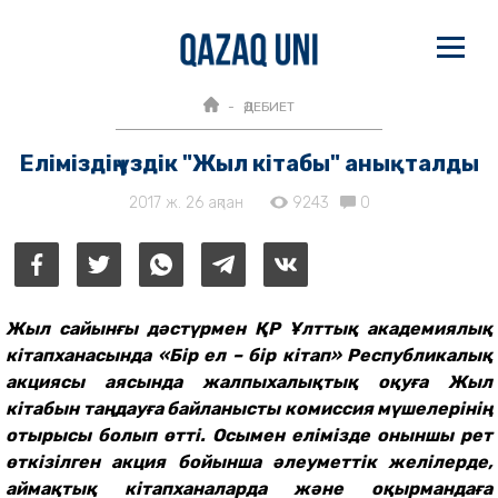
ӘДЕБИЕТ
Еліміздің үздік "Жыл кітабы" анықталды
2017 ж. 26 ақпан
9243
0
Жыл сайынғы дәстүрмен ҚР Ұлттық академиялық
кітапханасында «Бір ел – бір кітап» Республикалық
акциясы аясында жалпыхалықтық оқуға Жыл
кітабын таңдауға байланысты комиссия мүшелерінің
отырысы болып өтті. Осымен елімізде оныншы рет
өткізілген акция бойынша әлеуметтік желілерде,
аймақтық кітапханаларда және оқырмандаға