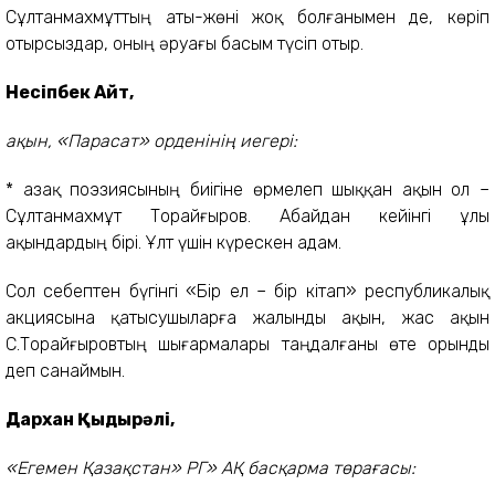
Сұлтанмахмұттың аты-жөні жоқ болғанымен де, көріп
отырсыздар, оның әруағы басым түсіп отыр.
Несіпбек Айт,
ақын, «Парасат» орденінің иегері:
* Қазақ поэзиясының биігіне өрмелеп шыққан ақын ол –
Сұлтанмахмұт Торайғыров. Абайдан кейінгі ұлы
ақындардың бірі. Ұлт үшін күрескен адам.
Сол себептен бүгінгі «Бір ел – бір кітап» республикалық
акциясына қатысушыларға жалынды ақын, жас ақын
С.Торайғыровтың шығармалары таңдалғаны өте орынды
деп санаймын.
Дархан Қыдырәлі,
«Егемен Қазақстан» РГ» АҚ басқарма төрағасы: