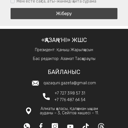
Мені есте сақта, аты-жөнімді қайта сұрама
«ҚАЗАҚ ҮНІ» ЖШС
Президент: Қаныш Жарылқасын
Бас редактор: Азамат Тасқараұлы
БАЙЛАНЫС
qazaquni.gazeta@gmail.com
+7 727 398 57 31
+7 776 487 64 54
Алматы қаласы, Қалқаман ықшам
ауданы – 3, Сейітов көшесі – 11.