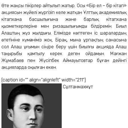
Өте жақсы пікірлер айтылып жатыр. Осы «Бір ел – бір кітап»
акциясын жүйелі жүргізіп келе жатқан Ұлттық академиялық
кітапхана басшылығына және барлық кітапхана
қызметкерлеріне мен ризашылығымды білдіремін. Биыл
Алаштың жүз жылдығы. Елімізде көптеген іс шаралардың
өтетініне күмəніміз жоқ. Бірақ, мына ұрпақтың санасына
сол Алаш ұғымын сіңіре беру үшін биылғы акцияда Алаш
тақырыбы қамтылу керек деген ойдамын. Мағжан
Жұмабаев пен Жүсіпбек Аймауытовтар бұған дейінгі
акцияларда оқылған екен.
[caption id="" align="alignleft" width="211"]
Сұлтанмахмұт