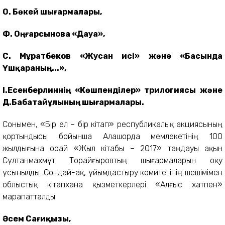
О. Бөкей шығармалары,
Ф. Оңғарсынова «Дауа»,
С. Мұратбеков «Жусан исі» және «Басында
Үшқараның...»,
І.Есенберлиннің «Көшпенділер» трилогиясы және
Д.Бабатайұлының шығармалары.
Сонымен, «Бір ел – бір кітап» республикалық акциясының
қортындысы бойынша Алашорда мемлекетінің 100
жылдығына орай «Жыл кітабы – 2017» таңдауы ақын
Сұлтанмахмұт Торайғыровтың шығармаларын оқу
ұсынылды. Сондай-ақ, ұйымдастыру комитетінің шешімімен
облыстық кітапхана қызметкерлері «Алғыс хатпен»
марапатталды.
Әсем Сағиқызы,