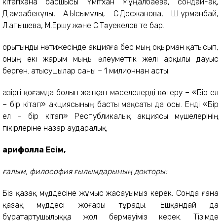
кітапхана басшысы Үмітхан Мұңалбаева, сондай-ақ,
Д.Қамзабекұлы, А.Ысымұлы, С.Досжанова, Ш.Құрманбай,
Л.Қапышева, М.Ершу және С.Тәуекелов те бар.
Қорытынды нәтижесінде акцияға бес мың оқырман қатысып,
оның екі жарым мыңы әлеуметтік желі арқылы дауыс
берген. Қатысушылар саны – 1 милионнан асты.
Қазіргі қоғамда болып жатқан мәселелерді көтеру – «Бір ел
– бір кітап» акциясының басты мақсаты да осы. Енді «Бір
ел – бір кітап» Республикалық акциясы мүшелерінің
пікірлеріне назар аударалық.
Ғарифолла Есім,
ғалым, философия ғылымдарының докторы:
Біз қазақ мүддесіне жұмыс жасауымыз керек. Сонда ғана
қазақ мүддесі жоғары тұрады. Ешқандай да
бұратартушылыққа жол бермеуіміз керек. Тізімде