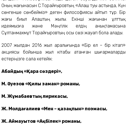
Оның мағынасын С.Торайғыровтың «Алаш туы астында, Күн
сөнгенше сөнбейміз» деген философиясы айтып тұр. Бір
жағы биыл Алаштың жылы. Екінші жағынан ұлттық
идеямызға және Мәңгілік елдің анықтамасына
Сұлтанмахмұт Торайғыровтың осы сөзі жауап бола алады.
2007 жылдан 2016 жыл аралығында «Бір ел – бір кітап»
акциясы бойынша жыл кітабы атанған шығармаларды
естеріңізге сала кетейік:
Абайдың «Қара сөздері»,
М. Әуезов «Қилы заман» романы,
М. Жұмабаевтың лирикасы,
Ж. Молдағалиев «Мен – қазақпын» поэмасы,
Ж. Аймауытов «Ақбілек» романы,