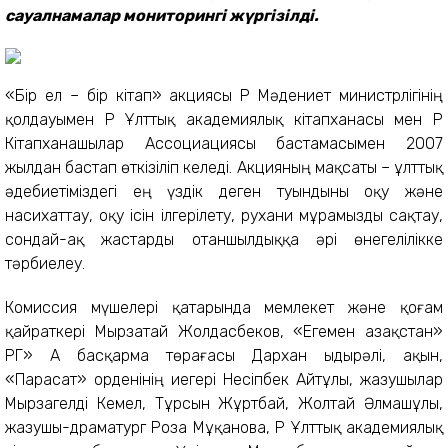
сауалнамалар мониторингі жүргізілді.
«Бір ел – бір кітап» акциясы ҚР Мәдениет министрлігінің
қолдауымен ҚР Ұлттық академиялық кітапханасы мен ҚР
Кітапханашылар Ассоциациясы бастамасымен 2007
жылдан бастап өткізіліп келеді. Акцияның мақсаты – ұлттық
әдебиетіміздегі ең үздік деген туындыны оқу және
насихаттау, оқу ісін ілгерілету, рухани мұрамызды сақтау,
сондай-ақ жастарды отаншылдыққа әрі өнегелілікке
тәрбиелеу.
Комиссия мүшелері қатарында мемлекет және қоғам
қайраткері Мырзатай Жолдасбеков, «Егемен Қазақстан»
РГ» АҚ басқарма төрағасы Дархан Қыдырәлі, ақын,
«Парасат» орденінің иегері Несіпбек Айтұлы, жазушылар
Мырзагелді Кемел, Тұрсын Жұртбай, Жолтай Әлмашұлы,
жазушы-драматург Роза Мұқанова, ҚР Ұлттық академиялық