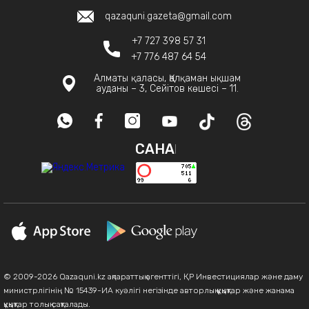
qazaquni.gazeta@gmail.com
+7 727 398 57 31
+7 776 487 64 54
Алматы қаласы, Қалқаман ықшам
ауданы – 3, Сейітов көшесі – 11.
САНАҚ
© 2009-2026 Qazaquni.kz ақпараттық агенттігі, ҚР Инвестициялар және даму
министрлігінің № 15439-ИА куәлігі негізінде авторлық құқықтар және жанама
құқықтар толық сақталады.