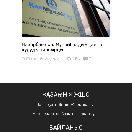
Назарбаев «ҚазМұнайГазды» қайта
құруды тапсырды
2020 ж. 05 маусым
2157
0
«ҚАЗАҚ ҮНІ» ЖШС
Президент: Қаныш Жарылқасын
Бас редактор: Азамат Тасқараұлы
БАЙЛАНЫС