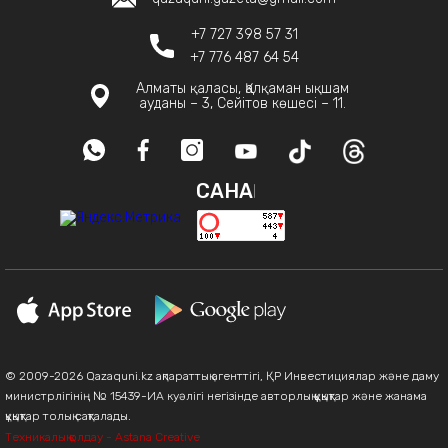
+7 727 398 57 31
+7 776 487 64 54
Алматы қаласы, Қалқаман ықшам
ауданы – 3, Сейітов көшесі – 11.
САНАҚ
© 2009-2026 Qazaquni.kz ақпараттық агенттігі, ҚР Инвестициялар және даму
министрлігінің № 15439-ИА куәлігі негізінде авторлық құқықтар және жанама
құқықтар толық сақталады.
Техникалық қолдау - Astana Creative