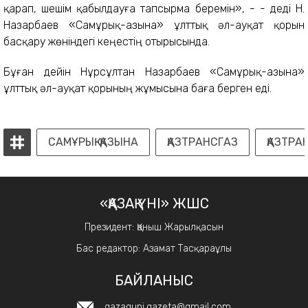
қарап, шешім қабылдауға тапсырма беремін», - - деді Н.
Назарбаев «Самұрық-Қазына» ұлттық әл-ауқат қорын
басқару жөніндегі кеңестің отырысында.
Бұған дейін Нұрсұлтан Назарбаев «Самұрық-Қазына»
ұлттық әл-ауқат қорының жұмысына баға берген еді.
САМҰРЫҚ-ҚАЗЫНА
ҚАЗТРАНСГАЗ
ҚАЗТРА
«ҚАЗАҚ ҮНІ» ЖШС
Президент: Қаныш Жарылқасын
Бас редактор: Азамат Тасқараұлы
БАЙЛАНЫС
qazaquni.gazeta@gmail.com