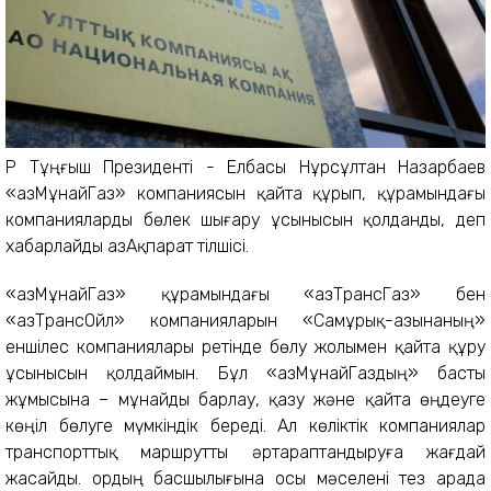
ҚР Тұңғыш Президенті - Елбасы Нұрсұлтан Назарбаев
«ҚазМұнайГаз» компаниясын қайта құрып, құрамындағы
компанияларды бөлек шығару ұсынысын қолданды, деп
хабарлайды ҚазАқпарат тілшісі.
«ҚазМұнайГаз» құрамындағы «ҚазТрансГаз» бен
«ҚазТрансОйл» компанияларын «Самұрық-Қазынаның»
еншілес компаниялары ретінде бөлу жолымен қайта құру
ұсынысын қолдаймын. Бұл «ҚазМұнайГаздың» басты
жұмысына – мұнайды барлау, қазу және қайта өңдеуге
көңіл бөлуге мүмкіндік береді. Ал көліктік компаниялар
транспорттық маршрутты әртараптандыруға жағдай
жасайды. Қордың басшылығына осы мәселені тез арада