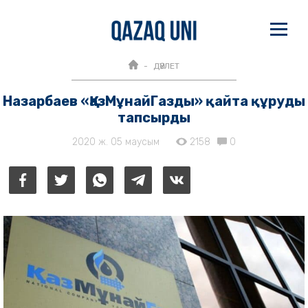
ДӘУЛЕТ
Назарбаев «ҚазМұнайГазды» қайта құруды
тапсырды
2020 ж. 05 маусым
2158
0