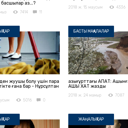
басшылар аз...?
2018 ж. 15 маусым
4336
амыз
7414
11
ҚТАР
БАСТЫ МАҚАЛАЛАР
ден жуушы болу үшін пара
Қазығұрттағы АПАТ: Ашынғ
ікте ғана бар - Нұрсұлтан
АШЫҚ ХАТ жазды
2018 ж. 24 мамыр
7087
аусым
5016
0
ҚТАР
ЖАҢАЛЫҚТАР