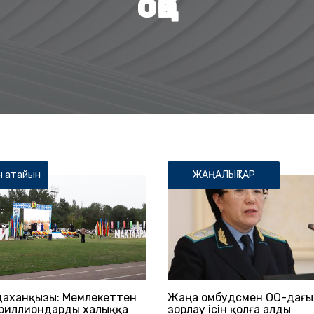
ОҚО
н атайын
ЖАҢАЛЫҚТАР
даханқызы: Мемлекеттен
Жаңа омбудсмен ОҚО-дағы
триллиондарды халыққа
зорлау ісін қолға алды