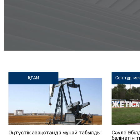
ҚОҒАМ
Сен тұр, ме
Оңтүстік Қазақстанда мұнай табылды
Сәуле Әбіл
бөлінетін 