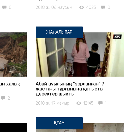
0
2018 ж. 06 маусым
4023
0
ЖАҢАЛЫҚТАР
ан халық
Абай ауылының "зорланған" 7
жастағы тұрғынына қатысты
деректер шықты
2
2018 ж. 19 мамыр
12145
1
ҚОҒАМ