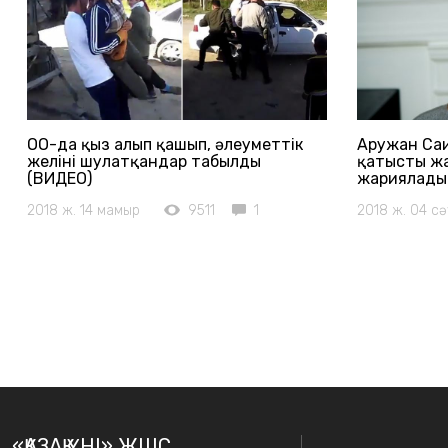
ОҚО-да қыз алып қашып, әлеуметтік
Аружан Саи
желіні шулатқандар табылды
қатысты жа
(ВИДЕО)
жариялады
2018 ж. 14 мамыр
9511
1
2018 ж. 04 сә
«ҚАЗАҚ ҮНІ» ЖШС