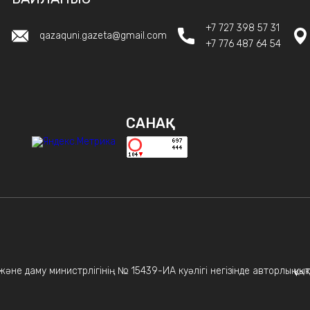
+7 727 398 57 31
qazaquni.gazeta@gmail.com
+7 776 487 64 54
САНАҚ
не даму министрлігінің № 15439-ИА куәлігі негізінде авторлық құқықт