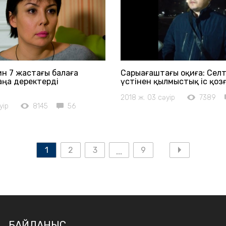
н 7 жастағы балаға
Сарыағаштағы оқиға: Сел
ңа деректерді
үстінен қылмыстық іс қоз
2018 ж. 03 сәуір
7389
уір
8145
56
1
2
3
9
БАЙЛАНЫС