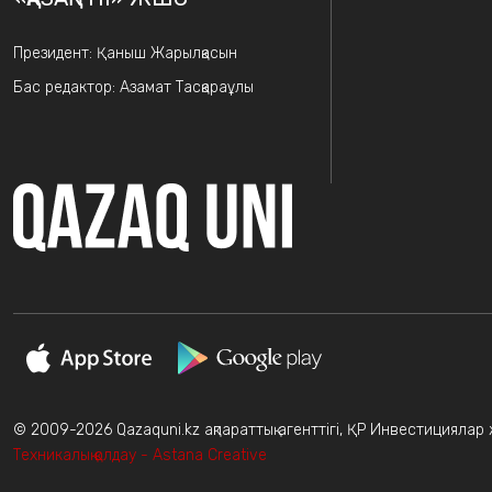
Президент: Қаныш Жарылқасын
Бас редактор: Азамат Тасқараұлы
© 2009-2026 Qazaquni.kz ақпараттық агенттігі, ҚР Инвестициялар жә
Техникалық қолдау - Astana Creative