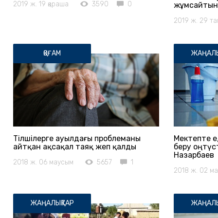
2019 ж. 19 қараша
3590
0
жұмсайтын 
2019 ж. 29 т
ҚОҒАМ
ЖАҢАЛЫ
Тілшілерге ауылдағы проблеманы
Мектепте е
айтқан ақсақал таяқ жеп қалды
беру оңтүст
Назарбаев
2018 ж. 06 маусым
5657
1
2018 ж. 02 м
ЖАҢАЛЫҚТАР
ЖАҢАЛЫ