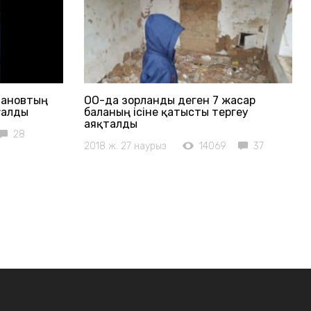
тановтың
ОҚО-да зорланды деген 7 жасар
ғалды
баланың ісіне қатысты тергеу
аяқталды
28
2018 ж. 27 наурыз
14069
37