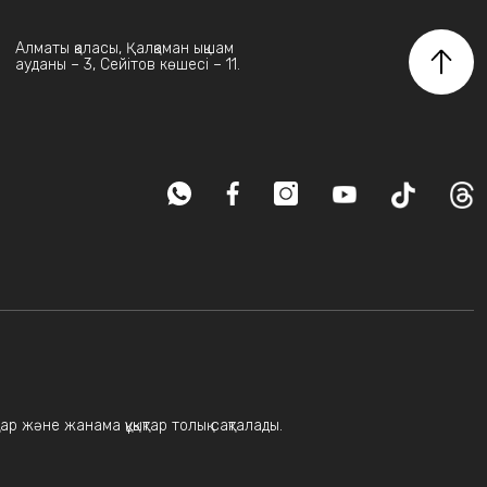
Алматы қаласы, Қалқаман ықшам
ауданы – 3, Сейітов көшесі – 11.
ар және жанама құқықтар толық сақталады.