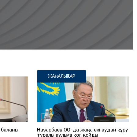
ЖАҢАЛЫҚТАР
 баланы
Назарбаев ОҚО-да жаңа екі аудан құру
туралы Қаулыға қол қойды