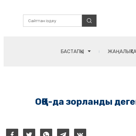
БАСТАПҚЫ
ЖАҢАЛЫҚТ
ОҚО-да зорланды деге