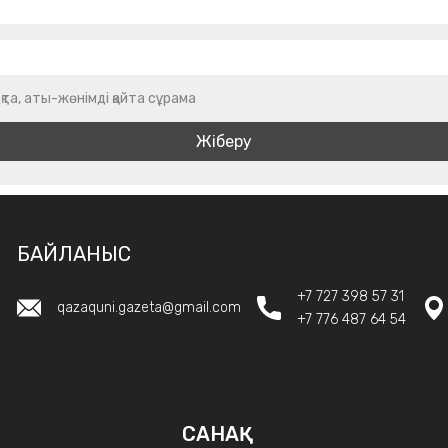
қта, аты-жөнімді қайта сұрама
БАЙЛАНЫС
+7 727 398 57 31
qazaquni.gazeta@gmail.com
+7 776 487 64 54
САНАҚ