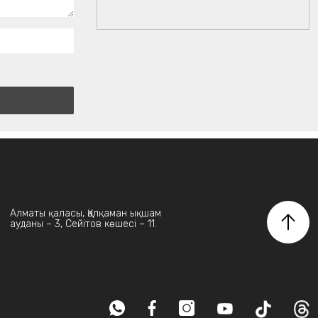
Алматы қаласы, Қалқаман ықшам
ауданы – 3, Сейітов көшесі – 11.