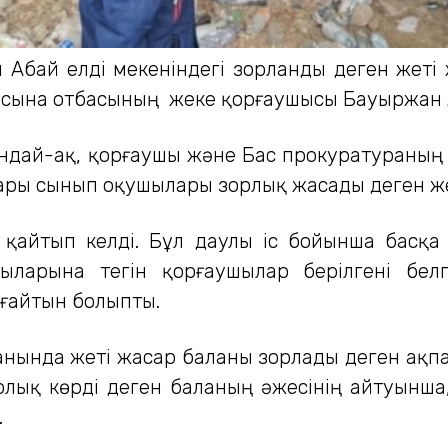
ғы Абай елді мекеніндегі зорланды деген жеті
сына отбасының жеке қорғаушысы Бауыржан 
ндай-ақ, қорғаушы және Бас прокуратураның т
ғары сынып оқушылары зорлық жасады деген же
 қайтып келді. Бұл даулы іс бойынша басқа
арына тегін қорғаушылар берілгені белгіл
ғайтын болыпты.
данында жеті жасар баланы зорлады деген ақпар
орлық көрді деген баланың әжесінің айтуын
.