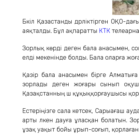
Бүкіл Қазастанды дүрліктірген ОҚО-да
аяқталды. Бұл ақпаратты
КТК
телеарна
Зорлық көрді деген бала анасымен, со
елді мекенінде болды. Бала оларға жо
Қазір бала анасымен бірге Алматыға
зорлады деген жоғары сынып оқушыл
Қазақстанның үш құқыққорғаушысы қор
Естеріңізге сала кетсек, Сарыағаш ау
арты үлкен дауға ұласқан болатын. З
ұзақ уақыт бойы ұрып-соғып, қорлаған