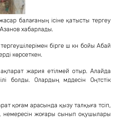
 жасар балағаның ісіне қатысты тергеу
Азанов хабарлады.
ергеушілерімен бірге үш күн бойы Абай
рді көрсеткен.
 ақпарат жария етілмей отыр. Алайда
і болды. Олардың мүддесін Оңтүстік
ат қоғам арасында қызу талқыға түсіп,
ша, немересін жоғары сынып оқушылары