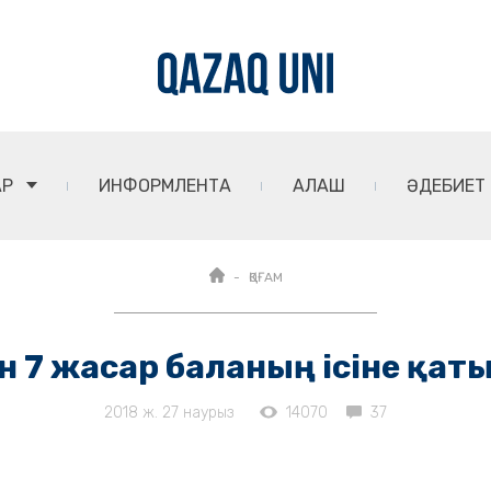
АР
ИНФОРМЛЕНТА
АЛАШ
ӘДЕБИЕТ
ҚОҒАМ
н 7 жасар баланың ісіне қа
2018 ж. 27 наурыз
14070
37