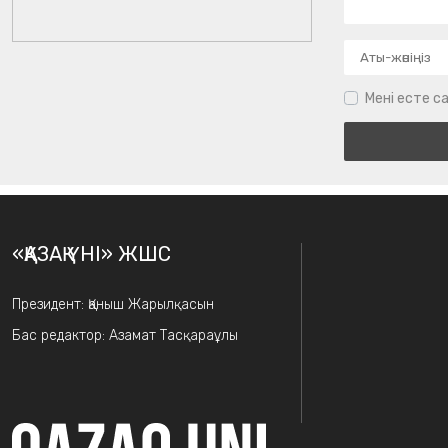
Мені есте са
«ҚАЗАҚ ҮНІ» ЖШС
Президент: Қаныш Жарылқасын
Бас редактор: Азамат Тасқараұлы