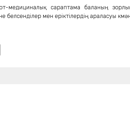
сот-медициналық сараптама баланың зорлық
е белсенділер мен еріктілердің араласуы күмән