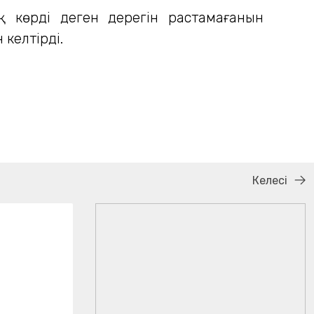
 көрді деген дерегін растамағанын
 келтірді.
Келесі