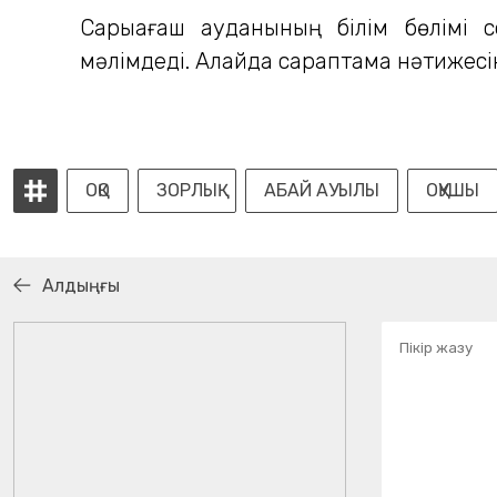
Сарыағаш ауданының білім бөлімі 
мәлімдеді. Алайда сараптама нәтижесін
ОҚО
ЗОРЛЫҚ
АБАЙ АУЫЛЫ
ОҚУШЫ
Алдыңғы