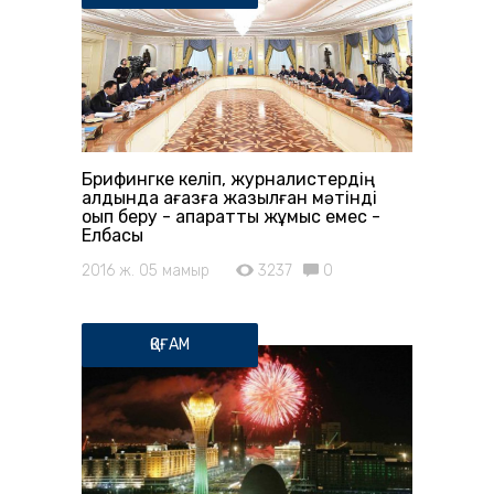
Брифингке келіп, журналистердің
алдында қағазға жазылған мәтінді
оқып беру - ақпараттық жұмыс емес -
Елбасы
2016 ж. 05 мамыр
3237
0
ҚОҒАМ