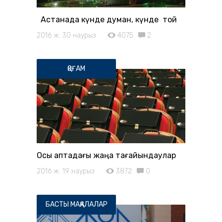
Астанада күнде думан, күнде той
2016 ж. 30 наурыз
4075
2
ҚОҒАМ
Осы аптадағы жаңа тағайындаулар
2016 ж. 19 наурыз
3872
0
БАСТЫ МАҚАЛАЛАР