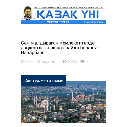
Сенім құлдыраған мемлекеттерде
лаңкестіктің ошағы пайда болады -
Назарбаев
2016 ж. 23 маусым
2839
5
Сен тұр, мен атайын