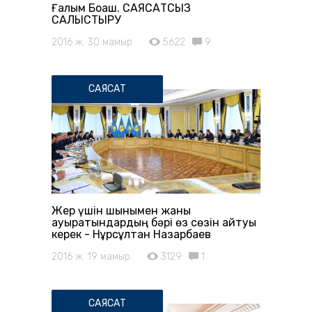
Ғалым Боқаш. САЯСАТСЫЗ
САЛЫСТЫРУ
2016 ж. 30 мамыр
5622
9
САЯСАТ
Жер үшін шынымен жаны
ауыратындардың бәрі өз сөзін айтуы
керек - Нұрсұлтан Назарбаев
2016 ж. 19 мамыр
3129
1
САЯСАТ