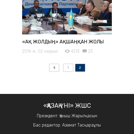
«АҚ ЖОЛДЫҢ» АҚШАҢҚАН ЖОЛЫ
2016 ж. 02 наурыз
4213
23
1
2
«ҚАЗАҚ ҮНІ» ЖШС
Президент: Қаныш Жарылқасын
Бас редактор: Азамат Тасқараұлы