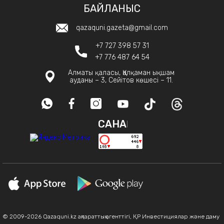
БАЙЛАНЫС
qazaquni.gazeta@gmail.com
+7 727 398 57 31
+7 776 487 64 54
Алматы қаласы, Қалқаман ықшам
ауданы – 3, Сейітов көшесі – 11.
САНАҚ
© 2009-2026 Qazaquni.kz ақпараттық агенттігі, ҚР Инвестициялар және даму