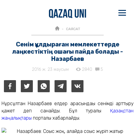
САЯСАТ
Сенім құлдыраған мемлекеттерде
лаңкестіктің ошағы пайда болады -
Назарбаев
2016 ж. 23 маусым
2840
5
Нұрсұлтан Назарбаев елдер арасындағы сенімді арттыру
қажет деп санайды. Бұл туралы
Қазақстан
жаңалықтары
порталы хабарлайды.