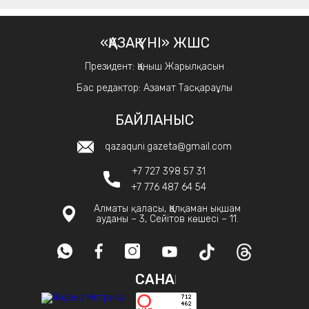
«ҚАЗАҚ ҮНІ» ЖШС
Президент: Қаныш Жарылқасын
Бас редактор: Азамат Тасқараұлы
БАЙЛАНЫС
qazaquni.gazeta@gmail.com
+7 727 398 57 31
+7 776 487 64 54
Алматы қаласы, Қалқаман ықшам
ауданы – 3, Сейітов көшесі – 11.
САНАҚ