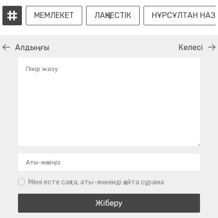
МЕМЛЕКЕТ
ЛАҢКЕСТІК
НҰРСҰЛТАН НАЗ
Алдыңғы
Келесі
Мені есте сақта, аты-жөнімді қайта сұрама