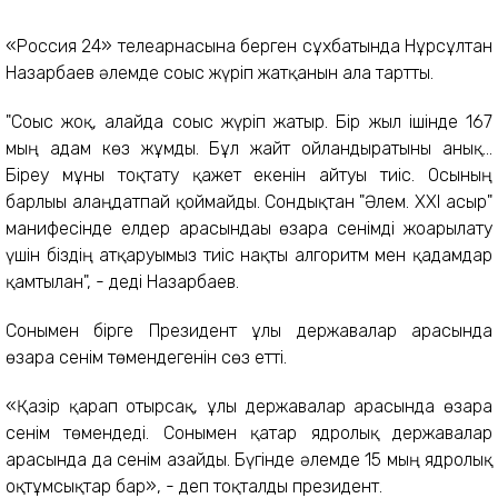
«Россия 24» телеарнасына берген сұхбатында Нұрсұлтан
Назарбаев әлемде соғыс жүріп жатқанын алға тартты.
"Соғыс жоқ, алайда соғыс жүріп жатыр. Бір жыл ішінде 167
мың адам көз жұмды. Бұл жайт ойландыратыны анық...
Біреу мұны тоқтату қажет екенін айтуы тиіс. Осының
барлығы алаңдатпай қоймайды. Сондықтан "Әлем. ХХІ ғасыр"
манифесінде елдер арасындағы өзара сенімді жоғарылату
үшін біздің атқаруымыз тиіс нақты алгоритм мен қадамдар
қамтылған", - деді Назарбаев.
Сонымен бірге Президент ұлы державалар арасында
өзара сенім төмендегенін сөз етті.
«Қазір қарап отырсақ, ұлы державалар арасында өзара
сенім төмендеді. Сонымен қатар ядролық державалар
арасында да сенім азайды. Бүгінде әлемде 15 мың ядролық
оқтұмсықтар бар», - деп тоқталды президент.