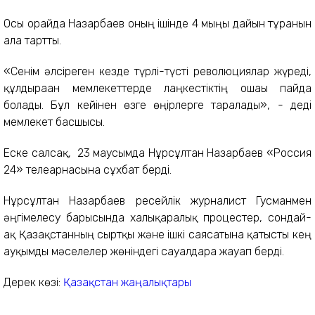
Осы орайда Назарбаев оның ішінде 4 мыңы дайын тұрғанын
алға тартты.
«Сенім әлсіреген кезде түрлі-түсті революциялар жүреді,
құлдыраған мемлекеттерде лаңкестіктің ошағы пайда
болады. Бұл кейінен өзге өңірлерге таралады», - деді
мемлекет басшысы.
Еске салсақ, 23 маусымда Нұрсұлтан Назарбаев «Россия
24» телеарнасына сұхбат берді.
Нұрсұлтан Назарбаев ресейлік журналист Гусманмен
әңгімелесу барысында халықаралық процестер, сондай-
ақ Қазақстанның сыртқы және ішкі саясатына қатысты кең
ауқымды мәселелер жөніндегі сауалдарға жауап берді.
Дерек көзі:
Қазақстан жаңалықтары