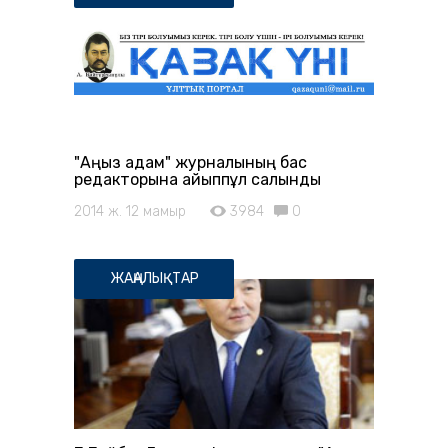
"Аңыз адам" журналының бас
редакторына айыппұл салынды
2014 ж. 12 мамыр
3984
0
ЖАҢАЛЫҚТАР