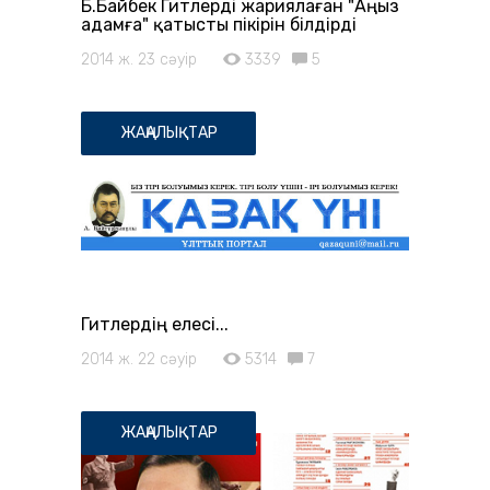
Б.Байбек Гитлерді жариялаған "Аңыз
адамға" қатысты пікірін білдірді
2014 ж. 23 сәуір
3339
5
ЖАҢАЛЫҚТАР
Гитлердің елесі...
2014 ж. 22 сәуір
5314
7
ЖАҢАЛЫҚТАР