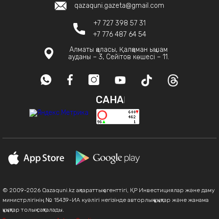
qazaquni.gazeta@gmail.com
+7 727 398 57 31
+7 776 487 64 54
Алматы қаласы, Қалқаман ықшам
ауданы – 3, Сейітов көшесі – 11.
САНАҚ
© 2009-2026 Qazaquni.kz ақпараттық агенттігі, ҚР Инвестициялар және даму
министрлігінің № 15439-ИА куәлігі негізінде авторлық құқықтар және жанама
құқықтар толық сақталады.