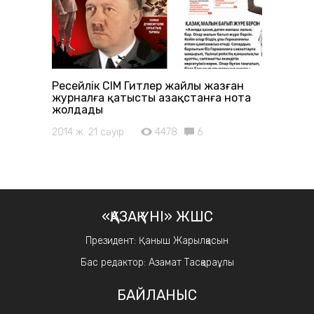
Ресейлік СІМ Гитлер жайлы жазған
журналға қатысты Қазақстанға нота
жолдады
2014 ж. 21 сәуір
4478
6
«ҚАЗАҚ ҮНІ» ЖШС
Президент: Қаныш Жарылқасын
Бас редактор: Азамат Тасқараұлы
БАЙЛАНЫС