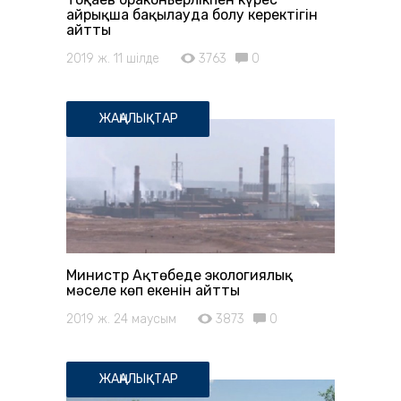
айрықша бақылауда болу керектігін
айтты
2019 ж. 11 шілде
3763
0
ЖАҢАЛЫҚТАР
Министр Ақтөбеде экологиялық
мәселе көп екенін айтты
2019 ж. 24 маусым
3873
0
ЖАҢАЛЫҚТАР