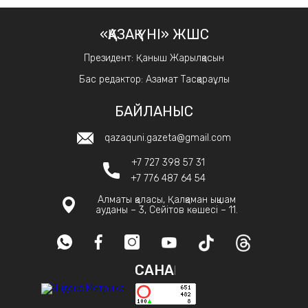
«ҚАЗАҚ ҮНІ» ЖШС
Президент: Қаныш Жарылқасын
Бас редактор: Азамат Тасқараұлы
БАЙЛАНЫС
qazaquni.gazeta@gmail.com
+7 727 398 57 31
+7 776 487 64 54
Алматы қаласы, Қалқаман ықшам
ауданы – 3, Сейітов көшесі – 11.
САНАҚ