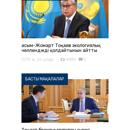
Қасым-Жомарт Тоқаев экологиялық
челленджді қолдайтынын айтты
2019 ж. 26 шілде
4486
5
БАСТЫ МАҚАЛАЛАР
Тоқаев браконьерлікпен күрес