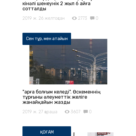
кінәлі шенеунік 2 жыл 6 айға
сотталды
2019 ж. 26 желтоқсан
2773
0
Сен тұр, мен атайын
"Қарға болғым келеді". Өскеменнің
тұрғыны әлеуметтік желіге
жанайқайын жазды
2019 ж. 27 қараша
3607
0
ҚОҒАМ