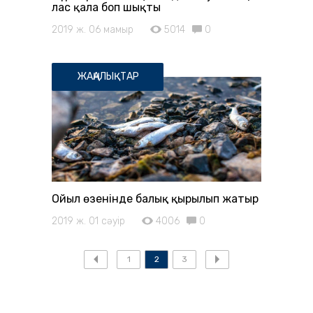
лас қала боп шықты
2019 ж. 06 мамыр
5014
0
ЖАҢАЛЫҚТАР
Ойыл өзенінде балық қырылып жатыр
2019 ж. 01 сәуір
4006
0
1
2
3