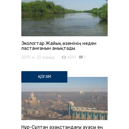
Экологтар Жайық өзенінің неден
ластанғанын анықтады
2019 ж. 23 мамыр
4391
1
ҚОҒАМ
Нұр-Сұлтан Қазақстандағы ауасы ең