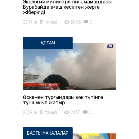
Экология министрлігінің мамандары
Бурабайда ағаш кесілген жерге
жіберілді
2019 ж. 15 тамыз
3866
0
ҚОҒАМ
Өскемен тұрғындары көк түтінге
тұншығып жатыр
2019 ж. 13 тамыз
2437
0
БАСТЫ МАҚАЛАЛАР