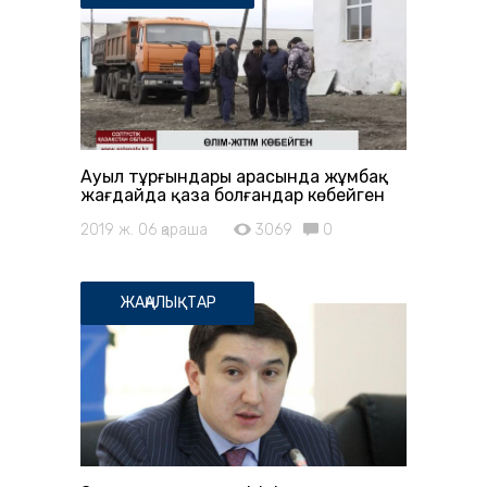
Ауыл тұрғындары арасында жұмбақ
жағдайда қаза болғандар көбейген
2019 ж. 06 қараша
3069
0
ЖАҢАЛЫҚТАР