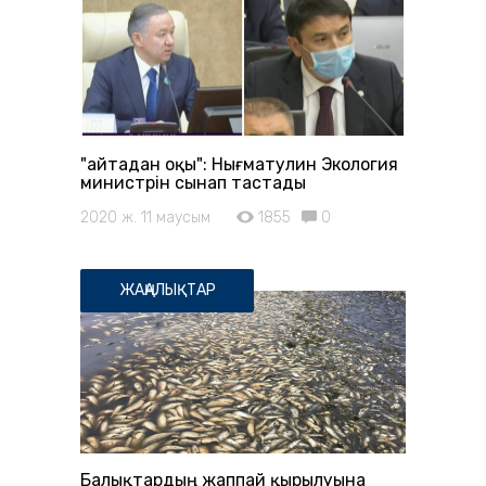
"Қайтадан оқы": Нығматулин Экология
министрін сынап тастады
2020 ж. 11 маусым
1855
0
ЖАҢАЛЫҚТАР
Балықтардың жаппай қырылуына