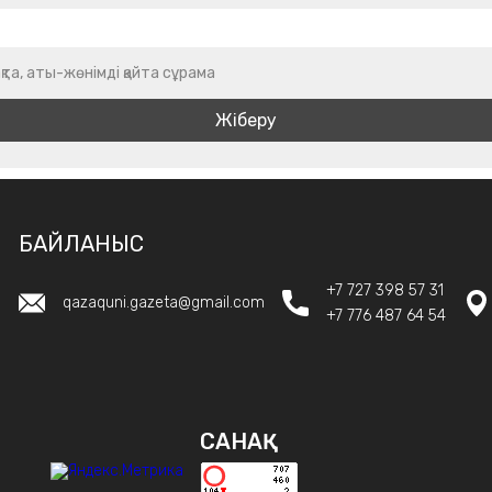
қта, аты-жөнімді қайта сұрама
БАЙЛАНЫС
+7 727 398 57 31
qazaquni.gazeta@gmail.com
+7 776 487 64 54
САНАҚ