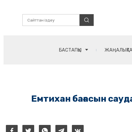
БАСТАПҚЫ
ЖАҢАЛЫҚТ
Емтихан бағасын сау