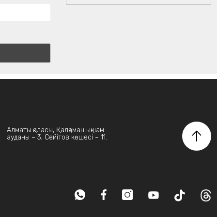
Алматы қаласы, Қалқаман ықшам
ауданы – 3, Сейітов көшесі – 11.