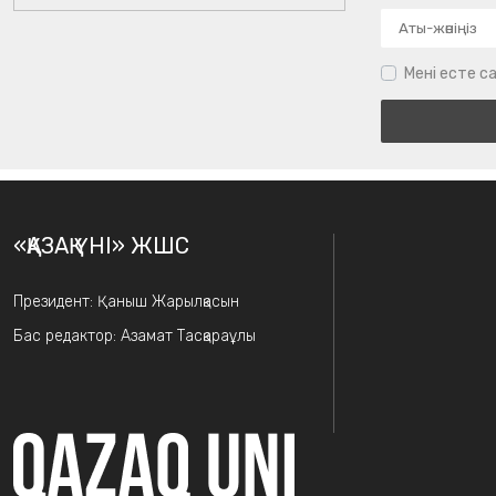
Мені есте са
«ҚАЗАҚ ҮНІ» ЖШС
Президент: Қаныш Жарылқасын
Бас редактор: Азамат Тасқараұлы