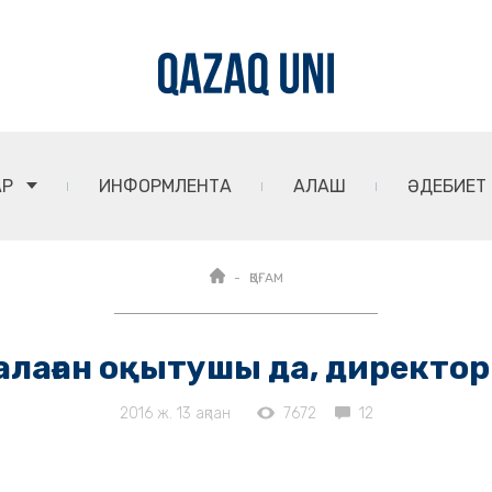
АР
ИНФОРМЛЕНТА
АЛАШ
ӘДЕБИЕТ
ҚОҒАМ
далаған оқытушы да, директо
2016 ж. 13 ақпан
7672
12