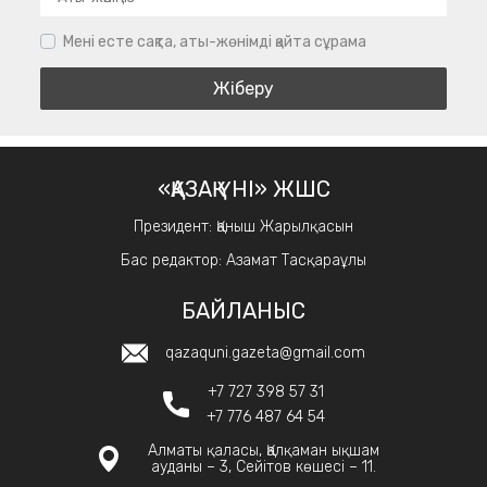
Мені есте сақта, аты-жөнімді қайта сұрама
«ҚАЗАҚ ҮНІ» ЖШС
Президент: Қаныш Жарылқасын
Бас редактор: Азамат Тасқараұлы
БАЙЛАНЫС
qazaquni.gazeta@gmail.com
+7 727 398 57 31
+7 776 487 64 54
Алматы қаласы, Қалқаман ықшам
ауданы – 3, Сейітов көшесі – 11.