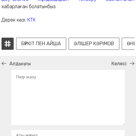
хабарлаған болатынбыз.
Дерек көзі:
КТК
БҮРКІТ ПЕН АЙША
ӘЛІШЕР КӘРІМОВ
ӨН
Алдыңғы
Келесі