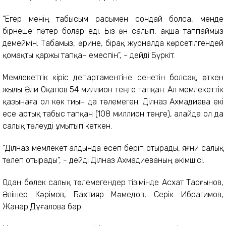
"Егер менің табысым расымен сондай болса, менде
бірнеше пәтер болар еді. Біз ән салып, ақша таппаймыз
демеймін. Табамыз, әрине, бірақ журналда көрсетілгендей
қомақты қаржы тапқан емеспін", - дейді Бүркіт.
Мемлекеттік кіріс департаментіне сенетін болсақ, өткен
жылы Әли Оқапов 54 миллион теңге тапқан. Ал мемлекеттік
қазынаға ол көк тиын да төлемеген. Ділназ Ахмадиева екі
есе артық табыс тапқан (108 миллион теңге), алайда ол да
салық төлеуді ұмытып кеткен.
"Ділназ мемлекет алдында есеп беріп отырады, яғни салық
төлеп отырады", - дейді Ділназ Ахмадиеваның әкімшісі.
Одан бөлек салық төлемегендер тізімінде Асхат Тарғынов,
Әлішер Кәрімов, Бахтияр Мәмедов, Серік Ибрагимов,
Жанар Дұғалова бар.