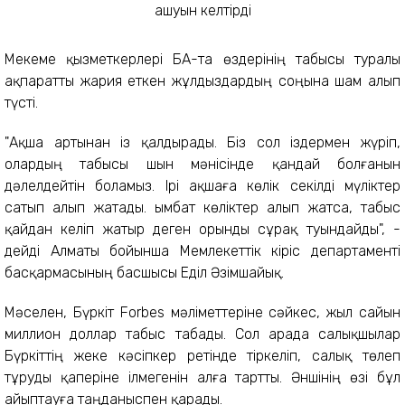
Мекеме қызметкерлері БАҚ-та өздерінің табысы туралы
ақпаратты жария еткен жұлдыздардың соңына шам алып
түсті.
"Ақша артынан із қалдырады. Біз сол іздермен жүріп,
олардың табысы шын мәнісінде қандай болғанын
дәлелдейтін боламыз. Ірі ақшаға көлік секілді мүліктер
сатып алып жатады. Қымбат көліктер алып жатса, табыс
қайдан келіп жатыр деген орынды сұрақ туындайды", -
дейді Алматы бойынша Мемлекеттік кіріс департаменті
басқармасының басшысы Еділ Әзімшайық.
Мәселен, Бүркіт Forbes мәліметтеріне сәйкес, жыл сайын
миллион доллар табыс табады. Сол арада салықшылар
Бүркіттің жеке кәсіпкер ретінде тіркеліп, салық төлеп
тұруды қаперіне ілмегенін алға тартты. Әншінің өзі бұл
айыптауға таңданыспен қарады.