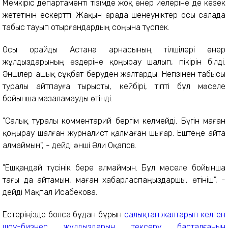
Мемкіріс департаменті тізімде жоқ өнер иелеріне де кезек
жететінін ескертті. Жақын арада шенеуніктер осы салада
табыс тауып отырғандардың соңына түспек.
Осы орайды Астана арнасының тілшілері өнер
жұлдыздарының өздеріне қоңырау шалып, пікірін білді.
Әншілер ашық сұқбат беруден жалтарды. Негізінен табысы
туралы айтпауға тырысты, кейбірі, тіпті бұл мәселе
бойынша мазаламауды өтінді.
"Салық туралы комментарий бергім келмейді. Бүгін маған
қоңырау шалған журналист қалмаған шығар. Ештеңе айта
алмаймын", - дейді әнші Әли Оқапов.
"Ешқандай түсінік бере алмаймын. Бұл мәселе бойынша
тағы да айтамын, маған хабарласпаңыздаршы, өтініш", -
дейді Мақпал Исабекова.
Естеріңізде болса бұдан бұрын
салықтан жалтарып келген
шоу-бизнес жұлдыздарын тексеру басталғанын