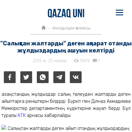
ЖҰЛДЫЗДАР ҚҰПИЯСЫ
"Салықтан жалтарды" деген ақпарат отандық
жұлдыздардың ашуын келтірді
2016 ж. 20 мамыр
3849
1
Қазақстандық жұлдыздар салық төлеуден жалтарды деген
айыптарға реніштерін білдірді. Бүркіт пен Ділназ Ахмадиева
Мемкірістер департаментінің күдіктеріне жауап берді. Бұл
туралы
КТК
арнасы хабарлайды.