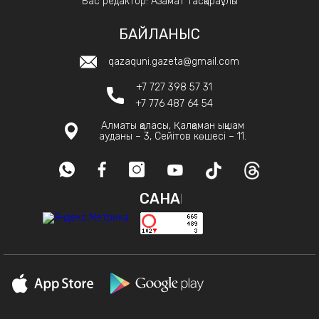
Бас редактор: Азамат Тасқараұлы
БАЙЛАНЫС
qazaquni.gazeta@gmail.com
+7 727 398 57 31
+7 776 487 64 54
Алматы қаласы, Қалқаман ықшам
ауданы – 3, Сейітов көшесі – 11.
САНАҚ