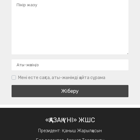
Мені есте сақта, аты-жөнімді қайта сұрама
«ҚАЗАҚ ҮНІ» ЖШС
Президент: Қаныш Жарылқасын