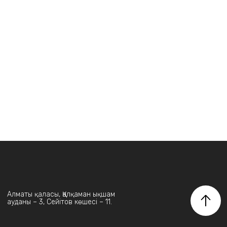
Алматы қаласы, Қалқаман ықшам
ауданы – 3, Сейітов көшесі – 11.