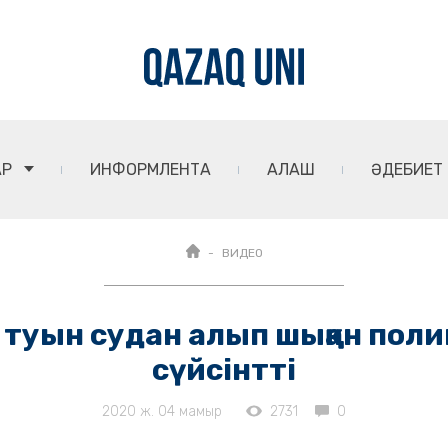
АР
ИНФОРМЛЕНТА
АЛАШ
ӘДЕБИЕТ
ВИДЕО
 туын судан алып шыққан поли
сүйсінтті
2020 ж. 04 мамыр
2731
0