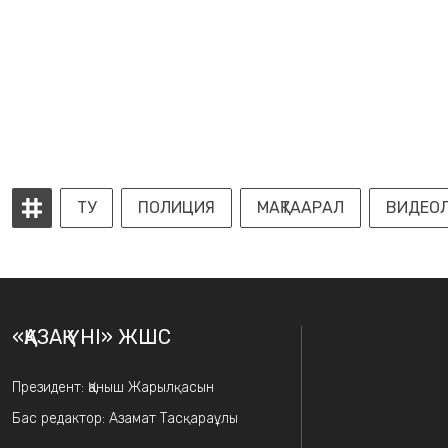
ТУ
ПОЛИЦИЯ
МАҚТААРАЛ
ВИДЕО
«ҚАЗАҚ ҮНІ» ЖШС
Президент: Қаныш Жарылқасын
Бас редактор: Азамат Тасқараұлы