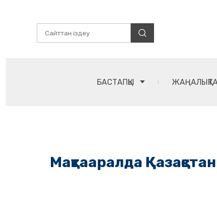
БАСТАПҚЫ
ЖАҢАЛЫҚТ
Мақтааралда Қазақстан