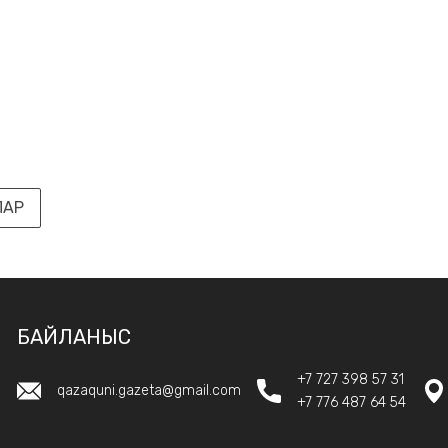
ЛАР
БАЙЛАНЫС
+7 727 398 57 31
qazaquni.gazeta@gmail.com
+7 776 487 64 54