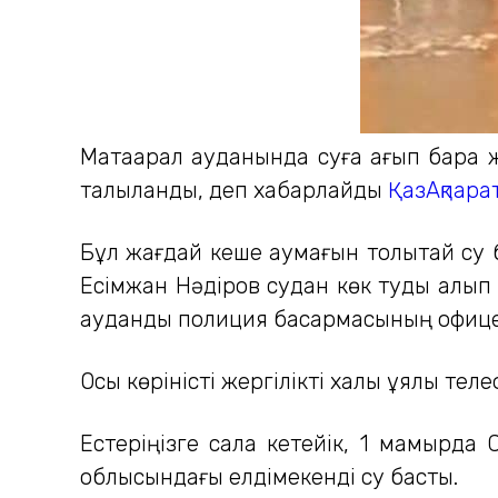
Мақтаарал ауданында суға ағып бара ж
талқыланды, деп хабарлайды
ҚазАқпара
Бұл жағдай кеше аумағын толықтай су 
Есімжан Нәдіров судан көк туды алып 
аудандық полиция басқармасының офицер
Осы көріністі жергілікті халық ұялы те
Естеріңізге сала кетейік, 1 мамырда
облысындағы елдімекенді су басты.