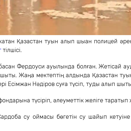
атқан Қазақстан туын алып шыққан полицей әре
т
тілшісі.
басқан Фердоуси ауылында болған. Жетісай а
шықты. Жаңа мектептің алдында Қазақстан туы
і Есімжан Нәдіров суға түсіп, туды алып шықты
лефондарына түсіріп, әлеуметтік желіге таратып 
 Сардоба су қоймасы бөгетін су шайып кету