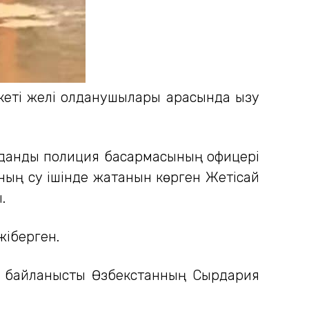
кеті желі қолданушылары арасында қызу
удандық полиция басқармасының офицері
ның су ішінде жатқанын көрген Жетісай
.
жіберген.
іне байланысты Өзбекстанның Сырдария