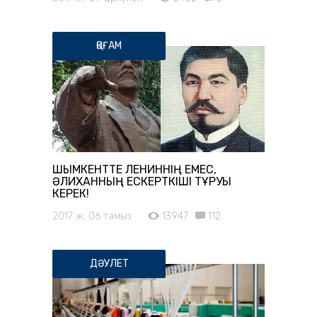
ҚОҒАМ
ШЫМКЕНТТЕ ЛЕНИННІҢ ЕМЕС,
ӘЛИХАННЫҢ ЕСКЕРТКІШІ ТҰРУЫ
КЕРЕК!
2017 ж. 06 тамыз
13947
112
ДӘУЛЕТ