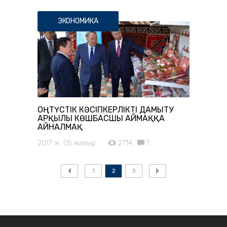
ЭКОНОМИКА
ОҢТҮСТІК КӘСІПКЕРЛІКТІ ДАМЫТУ
АРҚЫЛЫ КӨШБАСШЫ АЙМАҚҚА
АЙНАЛМАҚ
2017 ж. 05 мамыр
2714
1
1
2
3