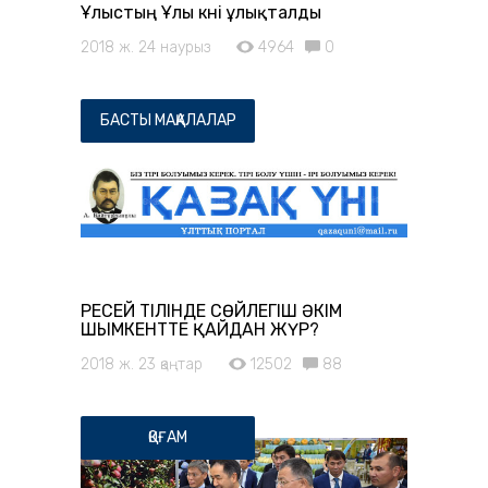
Ұлыстың Ұлы күні ұлықталды
2018 ж. 24 наурыз
4964
0
БАСТЫ МАҚАЛАЛАР
РЕСЕЙ ТІЛІНДЕ СӨЙЛЕГІШ ӘКІМ
ШЫМКЕНТТЕ ҚАЙДАН ЖҮР?
2018 ж. 23 қаңтар
12502
88
ҚОҒАМ