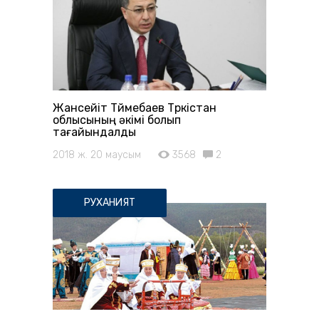
Жансейіт Түймебаев Түркістан
облысының әкімі болып
тағайындалды
2018 ж. 20 маусым
3568
2
РУХАНИЯТ