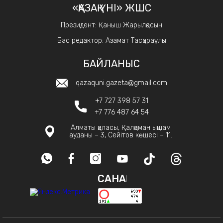
«ҚАЗАҚ ҮНІ» ЖШС
Президент: Қаныш Жарылқасын
Бас редактор: Азамат Тасқараұлы
БАЙЛАНЫС
qazaquni.gazeta@gmail.com
+7 727 398 57 31
+7 776 487 64 54
Алматы қаласы, Қалқаман ықшам
ауданы – 3, Сейітов көшесі – 11.
САНАҚ