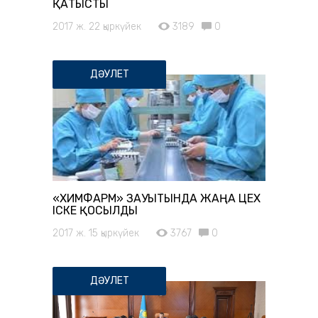
ҚАТЫСТЫ
2017 ж. 22 қыркүйек
3189
0
ДӘУЛЕТ
«ХИМФАРМ» ЗАУЫТЫНДА ЖАҢА ЦЕХ
ІСКЕ ҚОСЫЛДЫ
2017 ж. 15 қыркүйек
3767
0
ДӘУЛЕТ