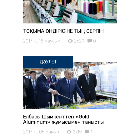
ТОҚЫМА ӨНДІРІСІНЕ ТЫҢ СЕРПІН
2017 ж. 18 маусым
2629
0
ДӘУЛЕТ
Елбасы Шымкенттегі «Gold
Aluminum» жұмысымен танысты
2017 ж. 05 мамыр
2719
1