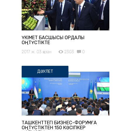
ҮКІМЕТ БАСШЫСЫ ОРДАЛЫ
ОҢТҮСТІКТЕ
2017 ж. 03 қазан
2303
0
ДӘУЛЕТ
ТАШКЕНТТЕГІ БИЗНЕС-ФОРУМҒА
ОҢТҮСТІКТЕН 150 КӘСІПКЕР