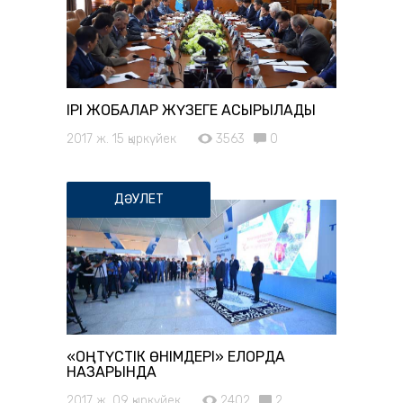
ІРІ ЖОБАЛАР ЖҮЗЕГЕ АСЫРЫЛАДЫ
2017 ж. 15 қыркүйек
3563
0
ДӘУЛЕТ
«ОҢТҮСТІК ӨНІМДЕРІ» ЕЛОРДА
НАЗАРЫНДА
2017 ж. 09 қыркүйек
2402
2