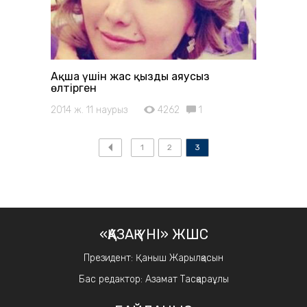
Ақша үшін жас қызды аяусыз
өлтірген
2014 ж. 11 наурыз
4262
1
1
2
3
«ҚАЗАҚ ҮНІ» ЖШС
Президент: Қаныш Жарылқасын
Бас редактор: Азамат Тасқараұлы