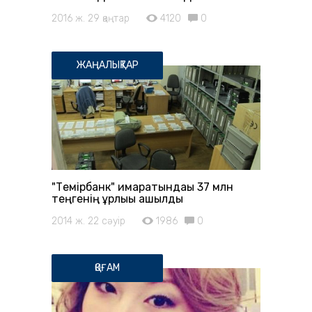
2016 ж. 29 қаңтар
4120
0
ЖАҢАЛЫҚТАР
"Темірбанк" ғимаратындағы 37 млн
теңгенің ұрлығы ашылды
2014 ж. 22 сәуір
1986
0
ҚОҒАМ