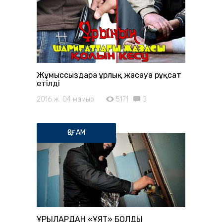
Жұмыссыздарға ұрлық жасауға рұқсат
етілді
2016 ж. 04 мамыр
5171
0
ҚОҒАМ
ҰРЫЛАРДАН «ҰЯТ» БОЛДЫ