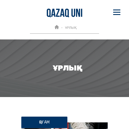
ҰРЛЫҚ
ҰРЛЫҚ
ҚОҒАМ