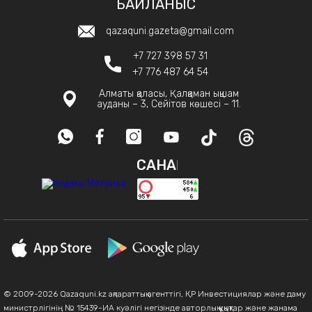
БАЙЛАНЫС
qazaquni.gazeta@gmail.com
+7 727 398 57 31
+7 776 487 64 54
Алматы қаласы, Қалқаман ықшам
ауданы – 3, Сейітов көшесі – 11.
САНАҚ
© 2009-2026 Qazaquni.kz ақпараттық агенттігі, ҚР Инвестициялар және даму
министрлігінің № 15439-ИА куәлігі негізінде авторлық құқықтар және жанама