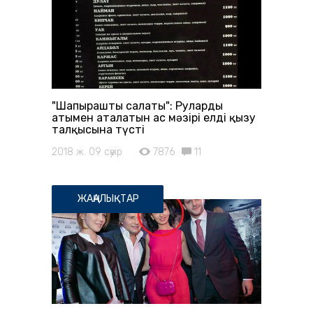
"Шапырашты салаты": Рулардың
атымен аталатын ас мәзірі елдің қызу
талқысына түсті
2018 ж. 09 сәуір
7876
11
ЖАҢАЛЫҚТАР