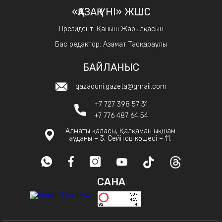
«ҚАЗАҚ ҮНІ» ЖШС
Президент: Қаныш Жарылқасын
Бас редактор: Азамат Тасқараұлы
БАЙЛАНЫС
qazaquni.gazeta@gmail.com
+7 727 398 57 31
+7 776 487 64 54
Алматы қаласы, Қалқаман ықшам
ауданы – 3, Сейітов көшесі – 11.
САНАҚ