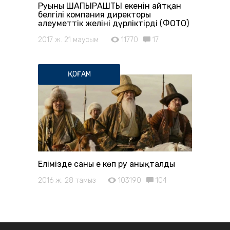
Руының ШАПЫРАШТЫ екенін айтқан
белгілі компания директоры
әлеуметтік желіні дүрліктірді (ФОТО)
2017 ж. 21 маусым
11770
17
ҚОҒАМ
Елімізде саны ең көп ру анықталды
2016 ж. 28 тамыз
103190
104