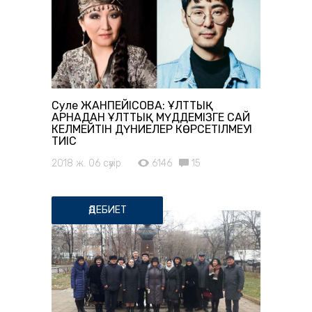
Сәуле ЖАНПЕЙІСОВА: ҰЛТТЫҚ
АРНАДАН ҰЛТТЫҚ МҮДДЕМІЗГЕ САЙ
КЕЛМЕЙТІН ДҮНИЕЛЕР КӨРСЕТІЛМЕУІ
ТИІС
2018 ж. 06 сәуір
6146
15
ӘДЕБИЕТ