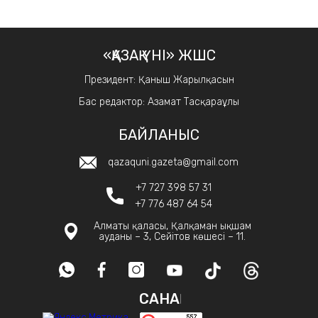
«ҚАЗАҚ ҮНІ» ЖШС
Президент: Қаныш Жарылқасын
Бас редактор: Азамат Тасқараұлы
БАЙЛАНЫС
qazaquni.gazeta@gmail.com
+7 727 398 57 31
+7 776 487 64 54
Алматы қаласы, Қалқаман ықшам
ауданы – 3, Сейітов көшесі – 11.
САНАҚ