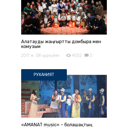
Алатауды жаңғыртты домбыра мен
комузым
2017 ж. 08 қыркүйек
4002
0
РУХАНИЯТ
«AMANAT musiс» – болашақтың