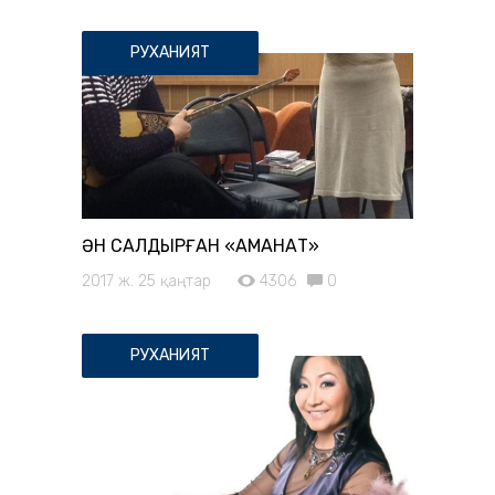
РУХАНИЯТ
ӘН САЛДЫРҒАН «АМАНАТ»
2017 ж. 25 қаңтар
4306
0
РУХАНИЯТ