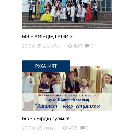
БІЗ – ӨМІРДІҢ ГҮЛІМІЗ
2017 ж. 15 қыркүйек
4617
0
РУХАНИЯТ
Біз - өмірдің гүліміз!
2017 ж. 28 тамыз
4318
0