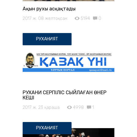
Ақын рухы асқақтады
2017 ж. 08 желтоқсан
5194
0
РУХАНИЯТ
РУХАНИ СЕРПІЛІС СЫЙЛАҒАН ӨНЕР
КЕШІ
2017 ж. 23 қараша
4998
1
РУХАНИЯТ