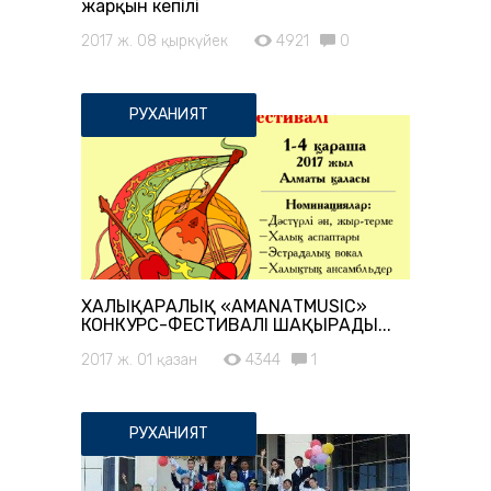
жарқын кепілі
2017 ж. 08 қыркүйек
4921
0
РУХАНИЯТ
ХАЛЫҚАРАЛЫҚ «АМАNАТMUSIC»
КОНКУРС-ФЕСТИВАЛІ ШАҚЫРАДЫ...
2017 ж. 01 қазан
4344
1
РУХАНИЯТ