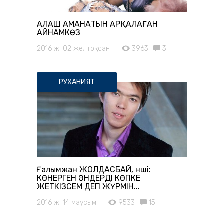
АЛАШ АМАНАТЫН АРҚАЛАҒАН
АЙНАМКӨЗ
2016 ж. 02 желтоқсан
3963
3
РУХАНИЯТ
Ғалымжан ЖОЛДАСБАЙ, әнші:
КӨНЕРГЕН ӘНДЕРДІ КӨПКЕ
ЖЕТКІЗСЕМ ДЕП ЖҮРМІН...
2016 ж. 14 маусым
9533
15