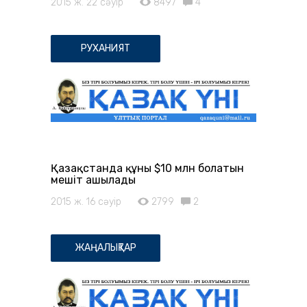
2015 ж. 22 сәуір
8497
4
РУХАНИЯТ
Қазақстанда құны $10 млн болатын
мешіт ашылады
2015 ж. 16 сәуір
2799
2
ЖАҢАЛЫҚТАР