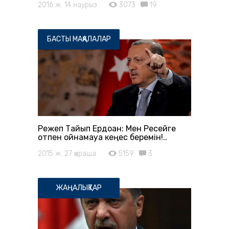
2016 ж. 14 наурыз
3073
19
БАСТЫ МАҚАЛАЛАР
Режеп Тайып Ердоған: Мен Ресейге
отпен ойнамауға кеңес беремін!..
2015 ж. 27 қараша
5159
3
ЖАҢАЛЫҚТАР