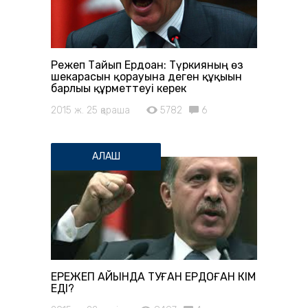
Режеп Тайып Ердоған: Түркияның өз
шекарасын қорғауына деген құқығын
барлығы құрметтеуі керек
2015 ж. 25 қараша
5782
6
АЛАШ
ЕРЕЖЕП АЙЫНДА ТУҒАН ЕРДОҒАН КІМ
ЕДІ?