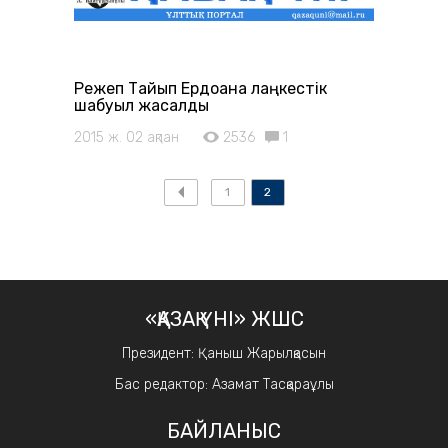
Режеп Тайып Ердоғанға лаңкестік
шабуыл жасалды
2015 ж. 02 ақпан
2536
1
1
2
«ҚАЗАҚ ҮНІ» ЖШС
Президент: Қаныш Жарылқасын
Бас редактор: Азамат Тасқараұлы
БАЙЛАНЫС