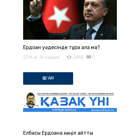
Ердоған уәдесінде тұра ала ма?
2016 ж. 16 наурыз
2868
0
ҚОҒАМ
Елбасы Ердоғанға көңіл айтты