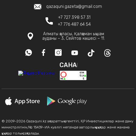
qazaquni.gazeta@gmail.com
+7 727 398 57 31
+7 776 487 64 54
Алматы қаласы, Қалқаман ықшам
ауданы – 3, Сейітов көшесі – 11.
САНАҚ
© 2009-2026 Qazaquni.kz ақпараттық агенттігі, ҚР Инвестициялар және даму
министрлігінің № 15439-ИА куәлігі негізінде авторлық құқықтар және жанама
құқықтар толық сақталады.