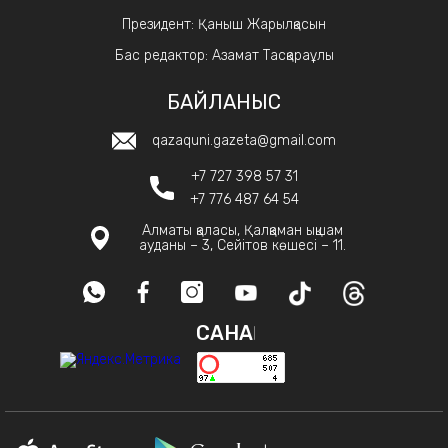
Президент: Қаныш Жарылқасын
Бас редактор: Азамат Тасқараұлы
БАЙЛАНЫС
qazaquni.gazeta@gmail.com
+7 727 398 57 31
+7 776 487 64 54
Алматы қаласы, Қалқаман ықшам
ауданы – 3, Сейітов көшесі – 11.
САНАҚ