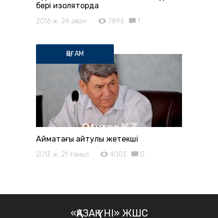
бері изоляторда
2016 ж. 24 ақпан
7896
1
ҚОҒАМ
Аймақтағы айтулы жетекші
2013 ж. 21 тамыз
4003
0
«ҚАЗАҚ ҮНІ» ЖШС