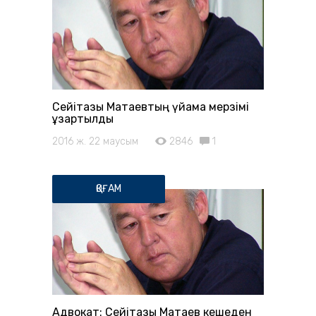
Сейітқазы Матаевтың үйқамақ мерзімі
ұзартылды
2016 ж. 22 маусым
2846
1
ҚОҒАМ
Адвокат: Сейітқазы Матаев кешеден