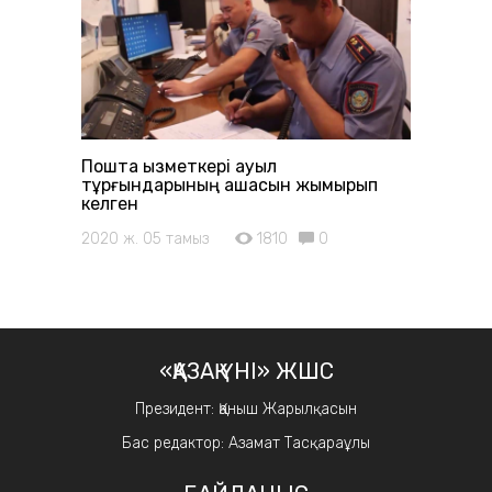
Пошта қызметкері ауыл
тұрғындарының ақшасын жымқырып
келген
2020 ж. 05 тамыз
1810
0
«ҚАЗАҚ ҮНІ» ЖШС
Президент: Қаныш Жарылқасын
Бас редактор: Азамат Тасқараұлы