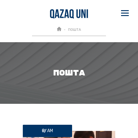
ПОШТА
ПОШТА
ҚОҒАМ