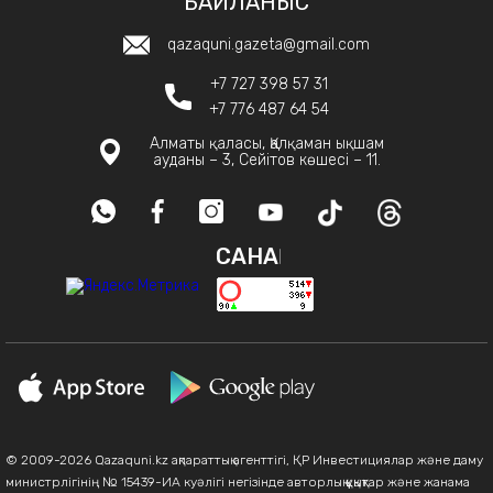
БАЙЛАНЫС
qazaquni.gazeta@gmail.com
+7 727 398 57 31
+7 776 487 64 54
Алматы қаласы, Қалқаман ықшам
ауданы – 3, Сейітов көшесі – 11.
САНАҚ
© 2009-2026 Qazaquni.kz ақпараттық агенттігі, ҚР Инвестициялар және даму
министрлігінің № 15439-ИА куәлігі негізінде авторлық құқықтар және жанама