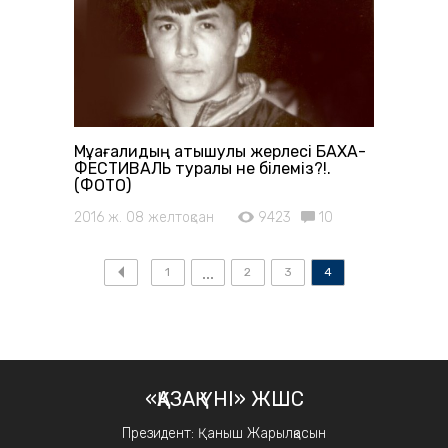
Мұқағалидың атышулы жерлесі БАХА-
ФЕСТИВАЛЬ туралы не білеміз?!.
(ФОТО)
2016 ж. 08 желтоқсан
9423
10
1
2
3
4
«ҚАЗАҚ ҮНІ» ЖШС
Президент: Қаныш Жарылқасын