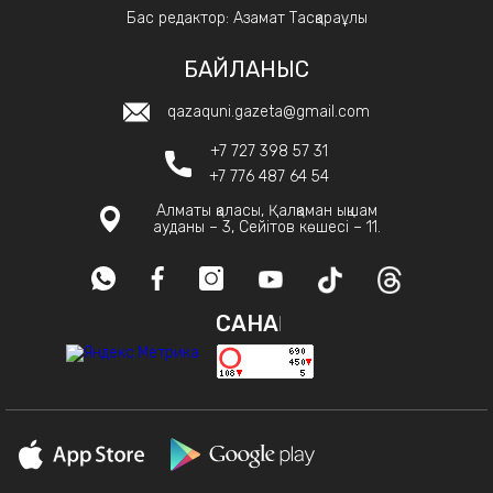
Бас редактор: Азамат Тасқараұлы
БАЙЛАНЫС
qazaquni.gazeta@gmail.com
+7 727 398 57 31
+7 776 487 64 54
Алматы қаласы, Қалқаман ықшам
ауданы – 3, Сейітов көшесі – 11.
САНАҚ