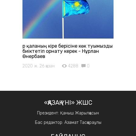
Әр қаланың кіре берісіне көк туымызды
биіктетіп орнату керек - Нұрлан
Өнербаев
2020 ж. 26 қазан
4288
0
«ҚАЗАҚ ҮНІ» ЖШС
Президент: Қаныш Жарылқасын
Бас редактор: Азамат Тасқараұлы