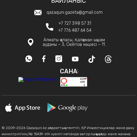
БАЙЛАНЫС
qazaquni.gazeta@gmail.com
+7 727 398 57 31
+7 776 487 64 54
Алматы қаласы, Қалқаман ықшам
ауданы – 3, Сейітов көшесі – 11.
САНАҚ
© 2009-2026 Qazaquni.kz ақпараттық агенттігі, ҚР Инвестициялар және даму
министрлігінің № 15439-ИА куәлігі негізінде авторлық құқықтар және жанама