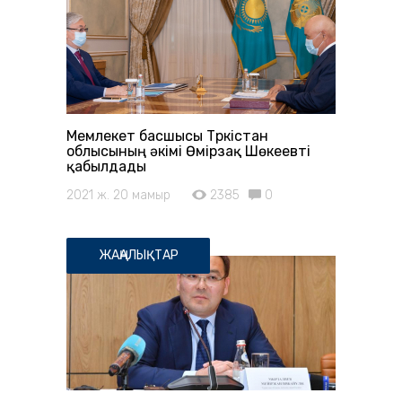
Мемлекет басшысы Түркістан
облысының әкімі Өмірзақ Шөкеевті
қабылдады
2021 ж. 20 мамыр
2385
0
ЖАҢАЛЫҚТАР