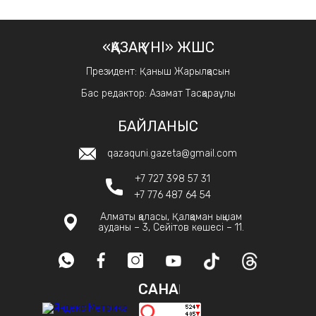
«ҚАЗАҚ ҮНІ» ЖШС
Президент: Қаныш Жарылқасын
Бас редактор: Азамат Тасқараұлы
БАЙЛАНЫС
qazaquni.gazeta@gmail.com
+7 727 398 57 31
+7 776 487 64 54
Алматы қаласы, Қалқаман ықшам
ауданы – 3, Сейітов көшесі – 11.
САНАҚ