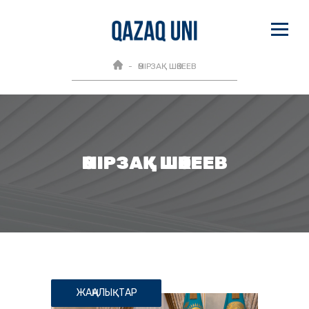
ӨМІРЗАҚ ШӨКЕЕВ
ӨМІРЗАҚ ШӨКЕЕВ
ЖАҢАЛЫҚТАР