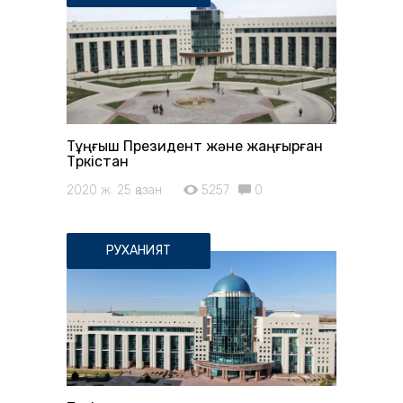
Тұңғыш Президент және жаңғырған
Түркістан
2020 ж. 25 қазан
5257
0
РУХАНИЯТ