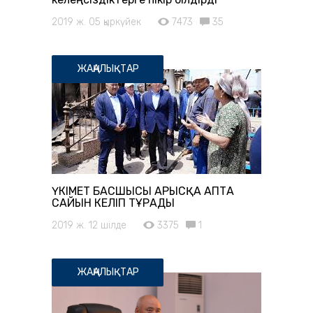
2019 ж. 05 қыркүйек
7473
35
ЖАҢАЛЫҚТАР
ҮКІМЕТ БАСШЫСЫ АРЫСҚА АПТА
САЙЫН КЕЛІП ТҰРАДЫ
2019 ж. 12 шілде
3375
1
ЖАҢАЛЫҚТАР