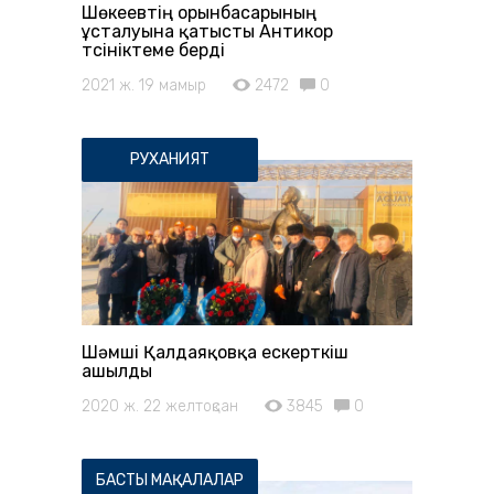
Шөкеевтің орынбасарының
ұсталуына қатысты Антикор
түсініктеме берді
2021 ж. 19 мамыр
2472
0
РУХАНИЯТ
Шәмші Қалдаяқовқа ескерткіш
ашылды
2020 ж. 22 желтоқсан
3845
0
БАСТЫ МАҚАЛАЛАР