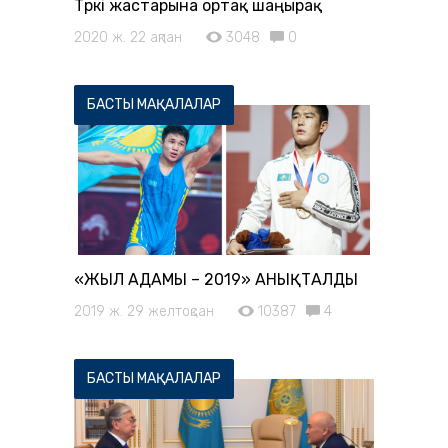
Түркі жастарына ортақ шаңырақ
2020 ж. 22 ақпан
3048
0
БАСТЫ МАҚАЛАЛАР
«ЖЫЛ АДАМЫ – 2019» АНЫҚТАЛДЫ
2019 ж. 29 желтоқсан
10387
4
БАСТЫ МАҚАЛАЛАР