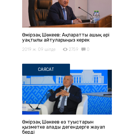
Өмірзақ Шөкеев: Ақпаратты ашық әрі
уақтылы айтуларыңыз керек
2019 ж. 09 шілде
2759
0
САЯСАТ
Өмірзақ Шөкеев өз туыстарын
қызметке алады дегендерге жауап
берді