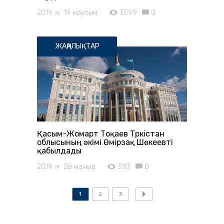
2019 ж. 19 маусым
3099
0
ЖАҢАЛЫҚТАР
Қасым-Жомарт Тоқаев Түркістан
облысының әкімі Өмірзақ Шөкеевті
қабылдады
2019 ж. 28 мамыр
3113
0
1
2
3