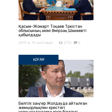
Қасым-Жомарт Тоқаев Түркістан
облысының әкімі Өмірзақ Шөкеевті
қабылдады
2019 ж. 19 желтоқсан
2776
6
ҚОҒАМ
Белгілі заңгер Жолдауда айтылған
жемқорлықпен күрестегі
келеңсіздіктерге пікір білдірді