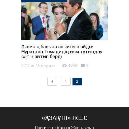
Әкемнің басына қап кигізіп қойды:
Мұратхан Тоқмадидің қызы тұтқындау
сәтін айтып берді
2017 ж. 13 маусым
4938
9
1
2
«ҚАЗАҚ ҮНІ» ЖШС
Президент: Қаныш Жарылқасын