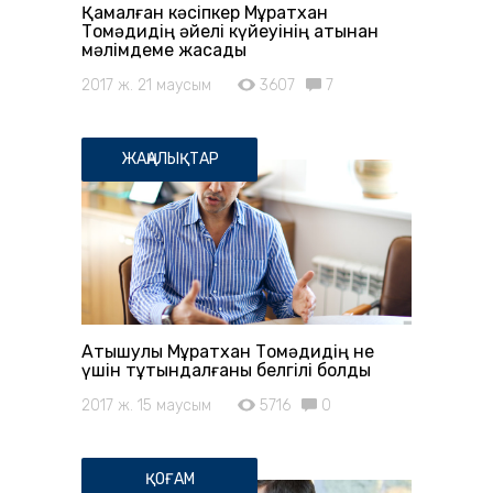
Қамалған кәсіпкер Мұратхан
Тоқмәдидің әйелі күйеуінің атынан
мәлімдеме жасады
2017 ж. 21 маусым
3607
7
ЖАҢАЛЫҚТАР
Атышулы Мұратхан Тоқмәдидің не
үшін тұтқындалғаны белгілі болды
2017 ж. 15 маусым
5716
0
ҚОҒАМ