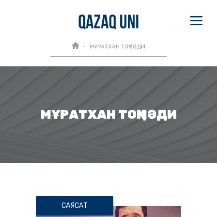
МҰРАТХАН ТОҚМӘДИ
МҰРАТХАН ТОҚМӘДИ
САЯСАТ