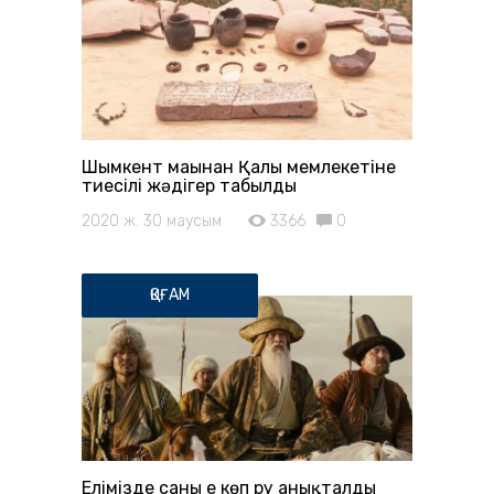
Шымкент маңынан Қаңлы мемлекетіне
тиесілі жәдігер табылды
2020 ж. 30 маусым
3366
0
ҚОҒАМ
Елімізде саны ең көп ру анықталды