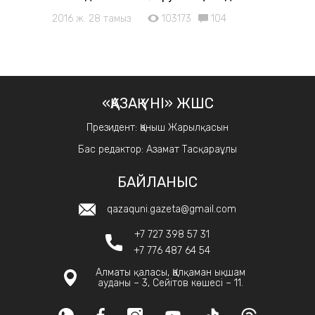
2016 ж. 28 тамыз
103173
104
«ҚАЗАҚ ҮНІ» ЖШС
Президент: Қаныш Жарылқасын
Бас редактор: Азамат Тасқараұлы
БАЙЛАНЫС
qazaquni.gazeta@gmail.com
+7 727 398 57 31
+7 776 487 64 54
Алматы қаласы, Қалқаман ықшам
ауданы – 3, Сейітов көшесі – 11.