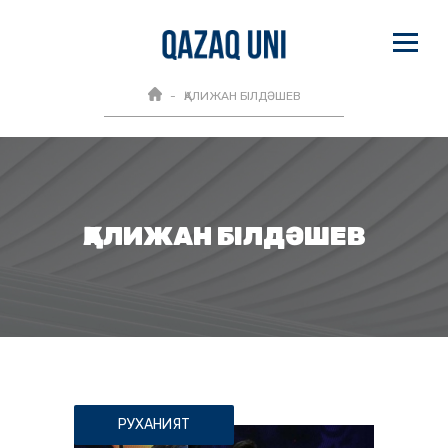
ҚАЛИЖАН БІЛДӘШЕВ
ҚАЛИЖАН БІЛДӘШЕВ
РУХАНИЯТ