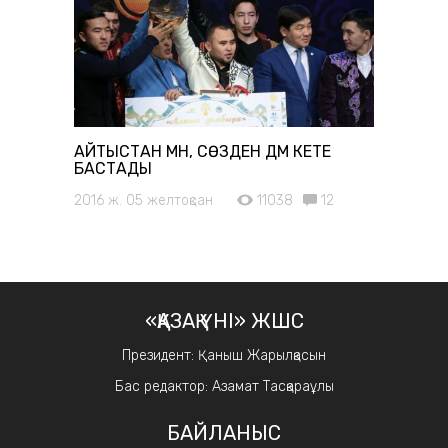
АЙТЫСТАН МӘН, СӨЗДЕН ДӘМ КЕТЕ
БАСТАДЫ
2016 ж. 05 желтоқсан
11038
12
«ҚАЗАҚ ҮНІ» ЖШС
Президент: Қаныш Жарылқасын
Бас редактор: Азамат Тасқараұлы
БАЙЛАНЫС