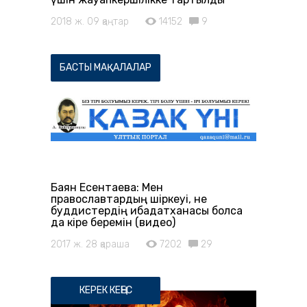
2018 ж. 09 қаңтар
14152
9
БАСТЫ МАҚАЛАЛАР
Баян Есентаева: Мен
православтардың шіркеуі, не
буддистердің ғибадатханасы болса
да кіре беремін (видео)
2017 ж. 28 қараша
7202
29
КЕРЕК КЕҢЕС