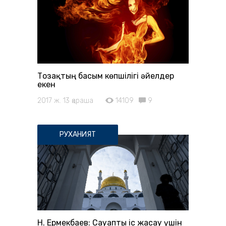
Тозақтың басым көпшілігі әйелдер
екен
2017 ж. 13 қараша
14109
9
РУХАНИЯТ
Н. Ермекбаев: Сауапты іс жасау үшін