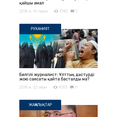
қайшы амал
2018 ж. 16 тамыз
3780
0
РУХАНИЯТ
Белгілі журналист: Ұлттық дәстүрді
жою саясаты қайта басталды ма?
2018 ж. 02 ақпан
9053
11
ЖАҢАЛЫҚТАР