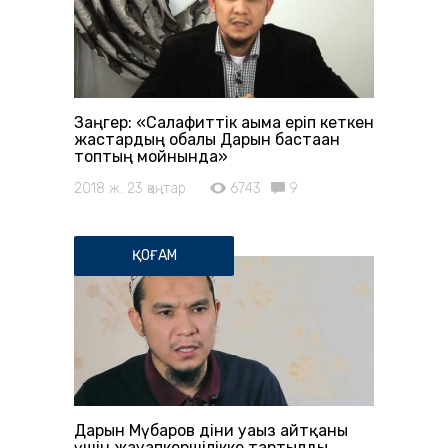
Заңгер: «Салафиттік ағымға еріп кеткен
жастардың обалы Дарын бастаған
топтың мойнында»
2018 ж. 23 қаңтар
6743
9
ҚОҒАМ
Дарын Мүбаров діни уағыз айтқаны
үшін жауапкершілікке тартылды