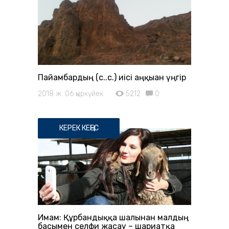
Пайғамбардың (с.ғ.с.) иісі аңқыған үңгір
2018 ж. 06 қыркүйек
5212
0
КЕРЕК КЕҢЕС
Имам: Құрбандыққа шалынған малдың
басымен селфи жасау – шариғатқа