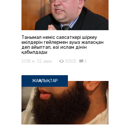
Танымал неміс саясаткері шіркеу
өкілдерін гейлермен ауыз жаласқан
деп айыптап, өзі ислам дінін
қабылдады
2018 ж. 02 ақпан
10305
5
ЖАҢАЛЫҚТАР