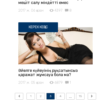
мешіт салу міндетті емес
2017 ж. 06 қазан
4397
8
КЕРЕК КЕҢЕС
Әйелге күйеуінің рұқсатынсыз
қаражат жұмсауға бола ма?
2017 ж. 05 қазан
6879
1
1
2
3
4
15