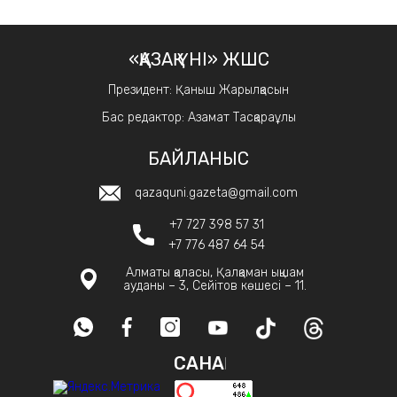
«ҚАЗАҚ ҮНІ» ЖШС
Президент: Қаныш Жарылқасын
Бас редактор: Азамат Тасқараұлы
БАЙЛАНЫС
qazaquni.gazeta@gmail.com
+7 727 398 57 31
+7 776 487 64 54
Алматы қаласы, Қалқаман ықшам
ауданы – 3, Сейітов көшесі – 11.
САНАҚ