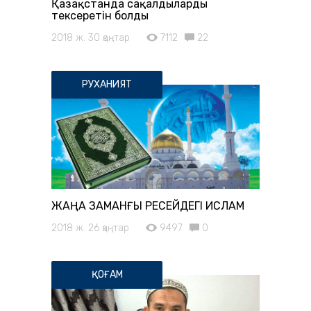
Қазақстанда сақалдыларды
тексеретін болды
2018 ж. 30 қаңтар
7112
22
РУХАНИЯТ
ЖАҢА ЗАМАНҒЫ РЕСЕЙДЕГІ ИСЛАМ
2018 ж. 26 қаңтар
9497
0
ҚОҒАМ