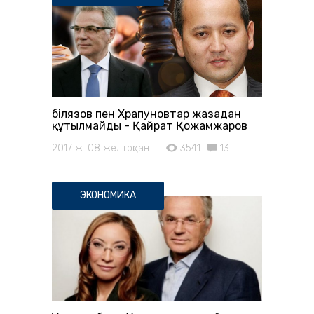
Әбілязов пен Храпуновтар жазадан
құтылмайды - Қайрат Қожамжаров
2017 ж. 08 желтоқсан
3541
13
ЭКОНОМИКА