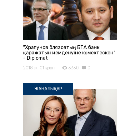
"Храпунов Әблязовтың БТА банк
қаражатын иемденуіне көмектескен"
- Diplomat
2018 ж. 01 қазан
3330
0
ЖАҢАЛЫҚТАР