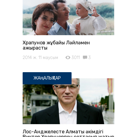
Храпунов жұбайы Ләйләмен
ажырасты
2014 ж. 11 маусым
3011
3
ЖАҢАЛЫҚТАР
Лос-Анджелесте Алматы әкімдігі
Виктор Храпуновпен соттасып жатыр