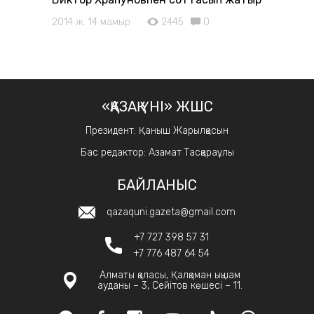
2014 ж. 14 мамыр
2445
0
«ҚАЗАҚ ҮНІ» ЖШС
Президент: Қаныш Жарылқасын
Бас редактор: Азамат Тасқараұлы
БАЙЛАНЫС
qazaquni.gazeta@gmail.com
+7 727 398 57 31
+7 776 487 64 54
Алматы қаласы, Қалқаман ықшам
ауданы – 3, Сейітов көшесі – 11.