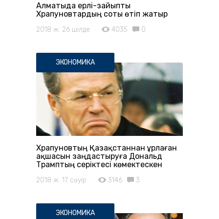
Алматыда ерлі-зайыпты
Храпуновтардың соты өтіп жатыр
2018 ж. 26 шілде
4035
0
ЭКОНОМИКА
Храпуновтың Қазақстаннан ұрлаған
ақшасын заңдастыруға Дональд
Трамптың серіктесі көмектескен
2018 ж. 17 сәуір
3146
3
ЭКОНОМИКА