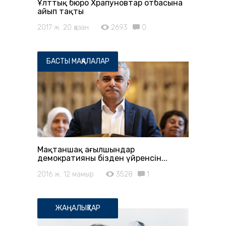
Ұлттық бюро Храпуновтар отбасына
айып тақты
2017 ж. 20 қазан
2693
0
БАСТЫ МАҚАЛАЛАР
Мақтаншақ ағылшындар
демократияны бізден үйренсін...
2016 ж. 12 мамыр
3528
1
ЖАҢАЛЫҚТАР