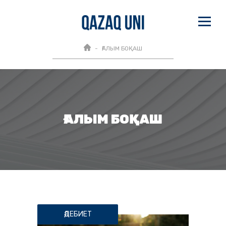
ҒАЛЫМ БОҚАШ
ҒАЛЫМ БОҚАШ
ӘДЕБИЕТ