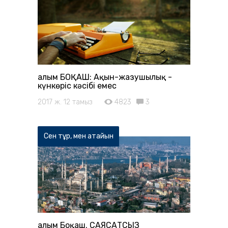
Ғалым БОҚАШ: Ақын-жазушылық -
күнкөріс кәсібі емес
2017 ж. 12 тамыз
4823
3
Сен тұр, мен атайын
Ғалым Боқаш. САЯСАТСЫЗ