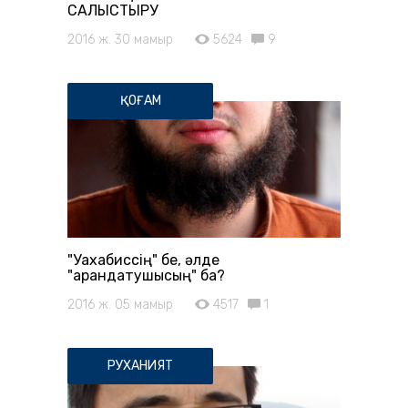
САЛЫСТЫРУ
2016 ж. 30 мамыр
5624
9
ҚОҒАМ
"Уахабиссің" бе, әлде
"арандатушысың" ба?
2016 ж. 05 мамыр
4517
1
РУХАНИЯТ