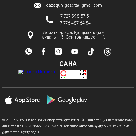
qazaquni.gazeta@gmail.com
+7 727 398 57 31
+7 776 487 64 54
Алматы қаласы, Қалқаман ықшам
ауданы – 3, Сейітов көшесі – 11.
САНАҚ
© 2009-2026 Qazaquni.kz ақпараттық агенттігі, ҚР Инвестициялар және даму
министрлігінің № 15439-ИА куәлігі негізінде авторлық құқықтар және жанама
құқықтар толық сақталады.