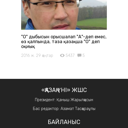
"О" дыбысын орысшалап "А"-деп емес,
өз қалпында, таза қазақша "О" деп
оқиық
2016 ж. 29 қаңтар
5437
5
«ҚАЗАҚ ҮНІ» ЖШС
Президент: Қаныш Жарылқасын
Бас редактор: Азамат Тасқараұлы
БАЙЛАНЫС