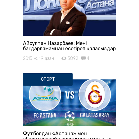
Айсұлтан Назарбаев: Менің
бағдарламамнан есеңгіреп қаласыздар
2015 ж. 19 қазан
3892
4
СПОРТ
Футболдан «Астана» мен
«Галатасарай» арасындағы матч тең