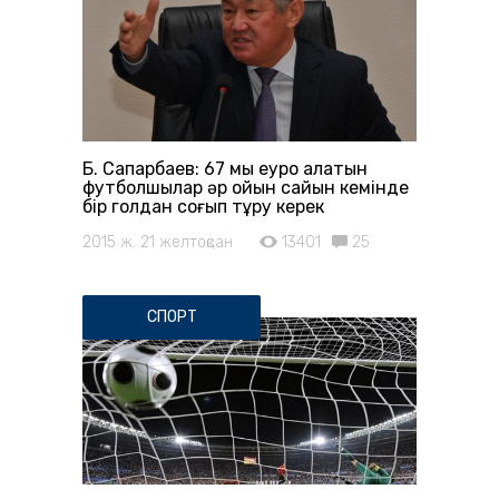
Б. Сапарбаев: 67 мың еуро алатын
футболшылар әр ойын сайын кемінде
бір голдан соғып тұру керек
2015 ж. 21 желтоқсан
13401
25
СПОРТ