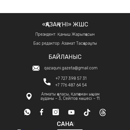
«ҚАЗАҚ ҮНІ» ЖШС
Президент: Қаныш Жарылқасын
Бас редактор: Азамат Тасқараұлы
БАЙЛАНЫС
qazaquni.gazeta@gmail.com
+7 727 398 57 31
+7 776 487 64 54
Алматы қаласы, Қалқаман ықшам
ауданы – 3, Сейітов көшесі – 11.
САНАҚ