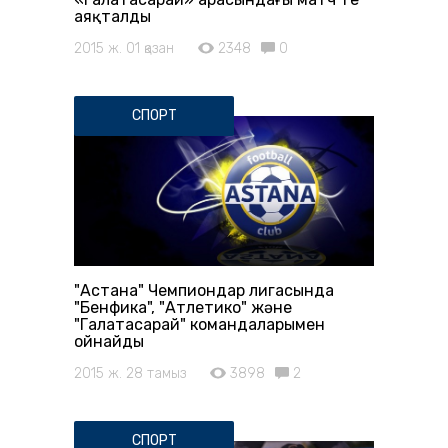
аяқталды
2015 ж. 01 қазан
2348
0
СПОРТ
"Астана" Чемпиондар лигасында
"Бенфика", "Атлетико" және
"Галатасарай" командаларымен
ойнайды
2015 ж. 28 тамыз
3898
2
СПОРТ