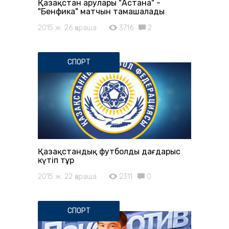
Қазақстан арулары "Астана" -
"Бенфика" матчын тамашалады
2015 ж. 26 қараша
3716
2
СПОРТ
Қазақстандық футболды дағдарыс
күтіп тұр
2015 ж. 22 қараша
2311
0
СПОРТ