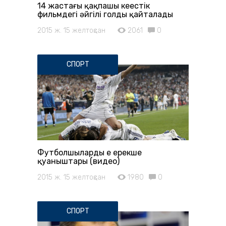
14 жастағы қақпашы кеңестік
фильмдегі әйгілі голды қайталады
2015 ж. 15 желтоқсан
2061
0
СПОРТ
Футболшылардың ең ерекше
қуаныштары (видео)
2015 ж. 15 желтоқсан
1980
0
СПОРТ