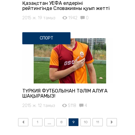
Қазақстан УЕФА елдерінің
рейтингінде Словакияны қуып жетті
2015 ж. 19 тамыз
1942
0
СПОРТ
ТҮРКИЯ ФУТБОЛЫНАН ТӘЛІМ АЛУҒА
ШАҚЫРАМЫЗ!
2015 ж. 12 тамыз
5118
4
1
8
9
10
11