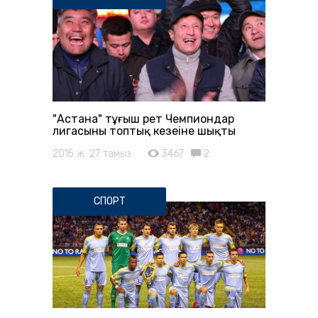
"Астана" тұңғыш рет Чемпиондар
лигасының топтық кезеңіне шықты
2015 ж. 27 тамыз
3467
2
СПОРТ