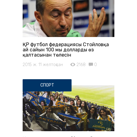
ҚР футбол федерациясы Стойловқа
ай сайын 100 мың долларды өз
қалтасынан төлесін
2015 ж. 11 желтоқсан
2168
0
СПОРТ