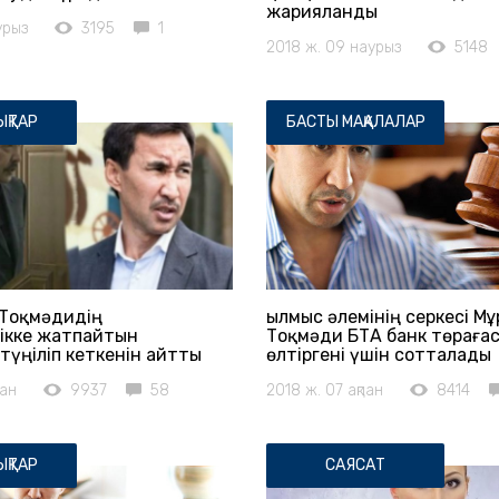
жарияланды
урыз
3195
1
2018 ж. 09 наурыз
5148
ҚТАР
БАСТЫ МАҚАЛАЛАР
 Тоқмәдидің
Қылмыс әлемінің серкесі М
ікке жатпайтын
Тоқмәди БТА банк төраға
түңіліп кеткенін айтты
өлтіргені үшін сотталады
пан
9937
58
2018 ж. 07 ақпан
8414
ҚТАР
САЯСАТ