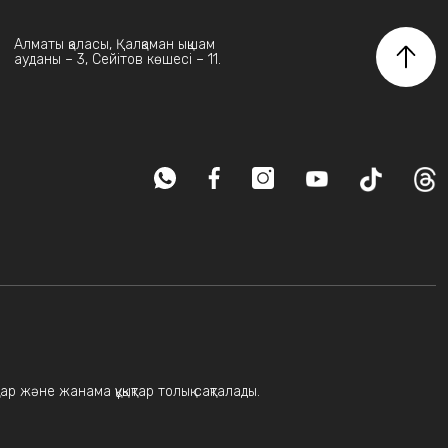
Алматы қаласы, Қалқаман ықшам
ауданы – 3, Сейітов көшесі – 11.
ар және жанама құқықтар толық сақталады.