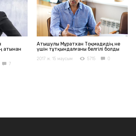
н
Атышулы Мұратхан Тоқмәдидің не
ің атынан
үшін тұтқындалғаны белгілі болды
2017 ж. 15 маусым
5715
0
7