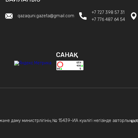
+7 727 398 57 31
qazaquni.gazeta@gmail.com
+7 776 487 64 54
САНАҚ
не даму министрлігінің № 15439-ИА куәлігі негізінде авторлық құқықт