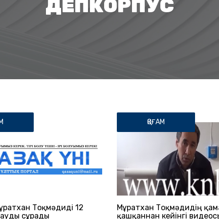
ДЕПКОРПУС
М
ҚОҒАМ
ұратхан Тоқмәдиді 12
Мұратхан Тоқмәдидің қа
тауды сұрады
қашқаннан кейінгі видеос