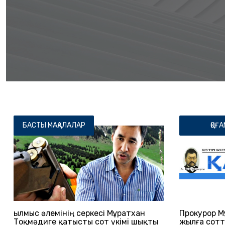
БАСТЫ МАҚАЛАЛАР
ҚОҒА
Қылмыс әлемінің серкесі Мұратхан
Прокурор М
Тоқмәдиге қатысты сот үкімі шықты
жылға сот