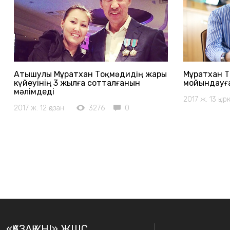
Атышулы Мұратхан Тоқмәдидің жары
Мұратхан 
күйеуінің 3 жылға сотталғанын
мойындауға
мәлімдеді
2017 ж. 13 қыр
2017 ж. 12 қазан
3276
0
«ҚАЗАҚ ҮНІ» ЖШС