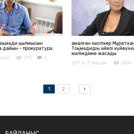
Тоқмәди қылмысын
Қамалған кәсіпкер Мұратха
 дайын - прокуратура
Тоқмәдидің әйелі күйеуін
мәлімдеме жасады
күйек
2710
0
2017 ж. 21 маусым
3606
1
2
БАЙЛАНЫС