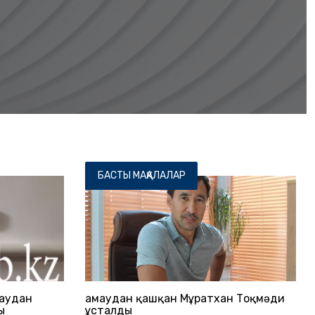
БАСТЫ МАҚАЛАЛАР
маудан
Қамаудан қашқан Мұратхан Тоқмәди
ы
ұсталды