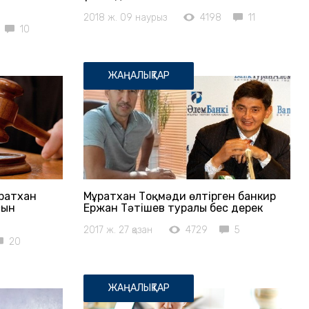
2018 ж. 09 наурыз
4198
11
10
ЖАҢАЛЫҚТАР
ұратхан
Мұратхан Тоқмәди өлтірген банкир
сын
Ержан Тәтішев туралы бес дерек
2017 ж. 27 қазан
4729
5
20
ЖАҢАЛЫҚТАР