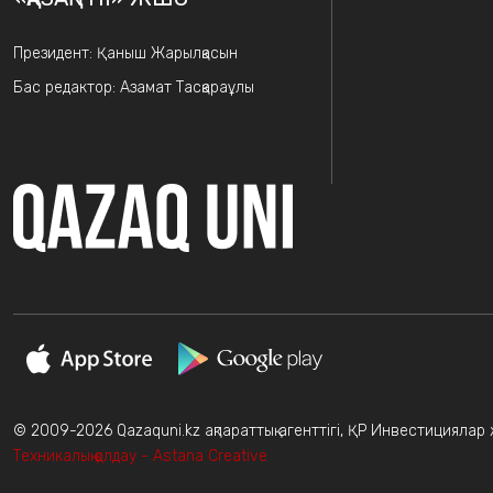
Президент: Қаныш Жарылқасын
Бас редактор: Азамат Тасқараұлы
© 2009-2026 Qazaquni.kz ақпараттық агенттігі, ҚР Инвестициялар жә
Техникалық қолдау - Astana Creative