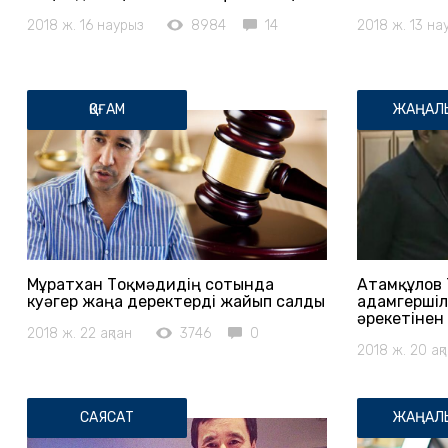
2018 ж. 16 наурыз
8984
14
2018 ж. 13 на
ҚОҒАМ
ЖАҢАЛЫ
Мұратхан Тоқмәдидің сотында
Атамқұлов
куәгер жаңа деректерді жайып салды
адамгершіл
әрекетінен 
2018 ж. 22 ақпан
3746
0
2018 ж. 20 ақ
САЯСАТ
ЖАҢАЛЫ