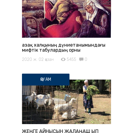
Қазақ халқының дүниетанымындағы
мифтік табулардың орны
2020 ж. 02 қазан
5455
0
ҚОҒАМ
ЖЕҢГЕ ҚАЙНЫСЫН ЖАЛАҢАШ ҚЫП