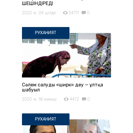
ШЕШІНДІРЕДІ
2020 ж. 04 шілде
54711
0
РУХАНИЯТ
Сәлем салуды «ширк» деу — ұлтқа
шабуыл
2020 ж. 18 мамыр
4472
0
РУХАНИЯТ