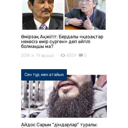
Өмірзақ Ақжігіт: Бердалы «қазақтар
некесіз өмір сүрген» деп әйгілі
болмақшы ма?
2018 ж. 19 қараша
6509
0
Сен тұр, мен атайын
Айдос Сарым "діндарлар" туралы: