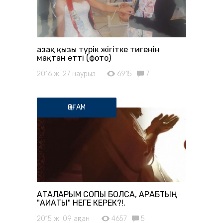
Қазақ қызы түрiк жiгiтке тигенiн
мақтан еттi (фото)
2016 ж. 27 наурыз
6915
7
ҚОҒАМ
АТАЛАРЫМ СОПЫ БОЛСА, АРАБТЫҢ
"АҚИҚАТЫ" НЕГЕ КЕРЕК?!.
2015 ж. 09 ақпан
4657
5