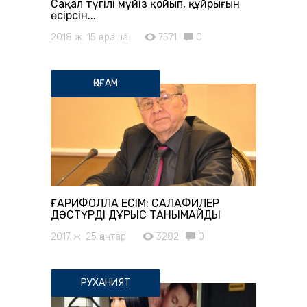
Сақал түгілі мүйіз қойып, құйрығын
өсірсін...
2018 ж. 15 қараша
7571
0
ҚОҒАМ
ҒАРИФОЛЛА ЕСІМ: САЛАФИЛЕР
ДӘСТҮРДІ ДҰРЫС ТАНЫМАЙДЫ
2017 ж. 25 қаңтар
3282
0
РУХАНИЯТ