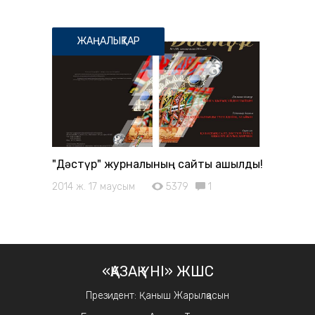
ЖАҢАЛЫҚТАР
"Дәстүр" журналының сайты ашылды!
2014 ж. 17 маусым
5379
1
«ҚАЗАҚ ҮНІ» ЖШС
Президент: Қаныш Жарылқасын