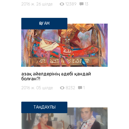
2016 ж. 26 шілде
12389
13
ҚОҒАМ
Қазақ əйелдерінің әдебі қандай
болған?!
2016 ж. 05 шілде
8232
1
ТАҢДАУЛЫ