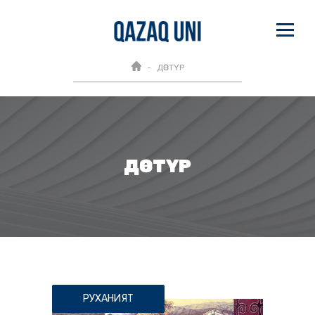
ДӘСТҮР
ДӘСТҮР
РУХАНИЯТ