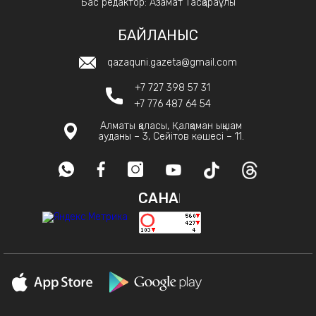
Бас редактор: Азамат Тасқараұлы
БАЙЛАНЫС
qazaquni.gazeta@gmail.com
+7 727 398 57 31
+7 776 487 64 54
Алматы қаласы, Қалқаман ықшам
ауданы – 3, Сейітов көшесі – 11.
САНАҚ