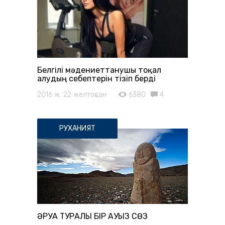
Белгілі мәдениеттанушы тоқал
алудың себептерін тізіп берді
2016 ж. 22 желтоқсан
6380
4
РУХАНИЯТ
ӘРУАҚ ТУРАЛЫ БІР АУЫЗ СӨЗ