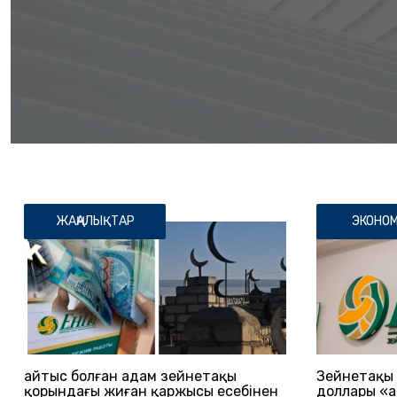
ЖАҢАЛЫҚТАР
ЭКОНО
Қайтыс болған адам зейнетақы
Зейнетақы 
қорындағы жиған қаржысы есебінен
доллары «Қ