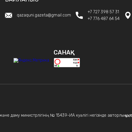
+7 727 398 57 31
qazaquni.gazeta@gmail.com
+7 776 487 64 54
САНАҚ
не даму министрлігінің № 15439-ИА куәлігі негізінде авторлық құқықт