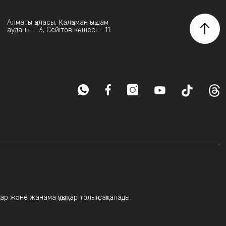
Алматы қаласы, Қалқаман ықшам
ауданы – 3, Сейітов көшесі – 11.
ар және жанама құқықтар толық сақталады.