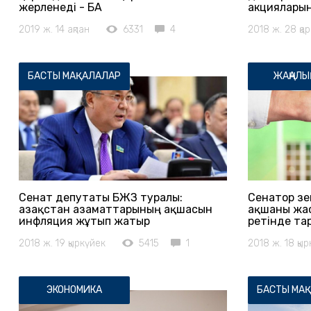
жерленеді - БАҚ
акциялары
2019 ж. 14 ақпан
6331
4
2018 ж. 28 қа
БАСТЫ МАҚАЛАЛАР
ЖАҢАЛЫ
Сенат депутаты БЖЗҚ туралы:
Сенатор з
Қазақстан азаматтарының ақшасын
ақшаны жа
инфляция жұтып жатыр
ретінде та
2018 ж. 19 қыркүйек
5415
1
2018 ж. 18 қы
ЭКОНОМИКА
БАСТЫ МА