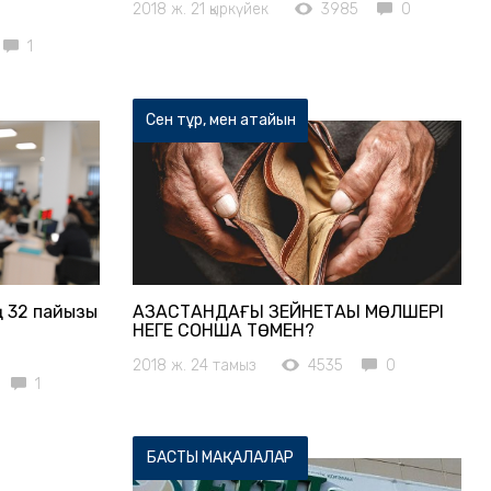
2018 ж. 21 қыркүйек
3985
0
1
Сен тұр, мен атайын
 32 пайызы
ҚАЗАҚСТАНДАҒЫ ЗЕЙНЕТАҚЫ МӨЛШЕРІ
НЕГЕ СОНША ТӨМЕН?
2018 ж. 24 тамыз
4535
0
1
БАСТЫ МАҚАЛАЛАР