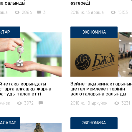
на салынды
өзгереді
раша
2886
3
2018 ж. 13 қараша
15153
ҚТАР
ЭКОНОМИКА
ейнетақы қорындағы
Зейнетақы жинақтарының
старға алғашқы жарна
шетел мемлекеттерінің
ратуды талап етті
валюталарына салынды
ркүйек
3972
1
2018 ж. 18 қыркүйек
3231
ҚАЛАЛАР
ЭКОНОМИКА