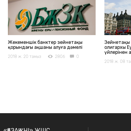
Жекеменшік банктер зейнетақы
Зейнетақы 
қорындағы ақшаны алуға дәмелі
олигархы Е
үйлерінен 
2018 ж. 20 тамыз
2806
0
2018 ж. 08 т
«ҚАЗАҚ ҮНІ» ЖШС