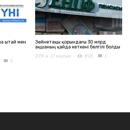
а Қытай мен
Зейнетақы қорындағы 30 млрд
ақшаның қайда кеткені белгілі болды
2018 ж. 27 маусым
8125
3
0