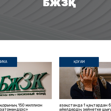
БЖЗҚ
МИКА
ҚОҒАМ
қорының 150 миллион
Қазақстанда 1 қаңтардан 
азатомөндіріс»
әйелдердің зейнетке шығ