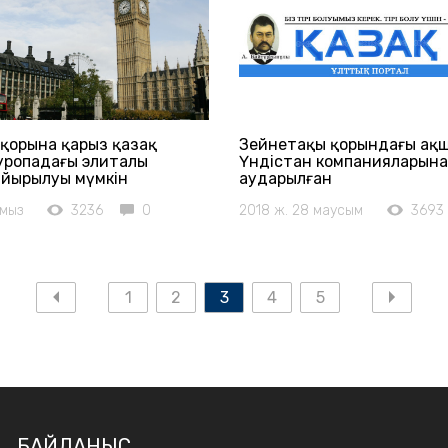
қорына қарыз қазақ
Зейнетақы қорындағы ақш
уропадағы элиталы
Үндістан компанияларына
айырылуы мүмкін
аударылған
амыз
3236
0
2018 ж. 28 маусым
3693
1
2
3
4
5
БАЙЛАНЫС