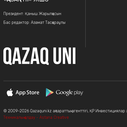
Президент: Қаныш Жарылқасын
Бас редактор: Азамат Тасқараұлы
© 2009-2026 Qazaquni.kz ақпараттық агенттігі, ҚР Инвестициялар жә
Техникалық қолдау - Astana Creative