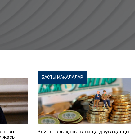
БАСТЫ МАҚАЛАЛАР
бастап
Зейнетақы қоры тағы да дауға қалды
у жасы