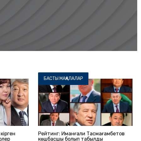
БАСТЫ МАҚАЛАЛАР
кірген
Рейтинг: Иманғали Тасмағамбетов
рлер
көшбасшы болып табылды