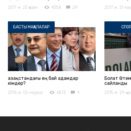
2017 ж. 23 қазан
4358
29
2017 ж. 21 на
БАСТЫ МАҚАЛАЛАР
СПО
Қазақстандағы ең бай адамдар
Болат Өтем
кімдер?
сайланды
2016 ж. 02 наурыз
6573
4
2015 ж. 29 қы