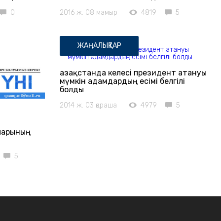
0
2016 ж. 08 мамыр
4819
5
ЖАҢАЛЫҚТАР
Қазақстанда келесі президент атануы
мүмкін адамдардың есімі белгілі
болды
2014 ж. 03 қараша
4979
5
ларының
5