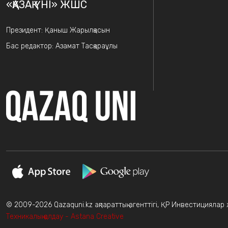
«ҚАЗАҚ ҮНІ» ЖШС
Президент: Қаныш Жарылқасын
Бас редактор: Азамат Тасқараұлы
© 2009-2026 Qazaquni.kz ақпараттық агенттігі, ҚР Инвестициялар жә
Техникалық қолдау - Astana Creative