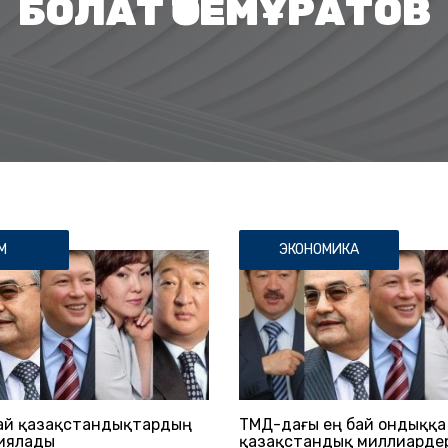
БОЛАТ ӨТЕМҰРАТОВ
М
ЭКОНОМИКА
бай қазақстандықтардың
ТМД-дағы ең бай ондыққа 
риялады
қазақстандық миллиарде