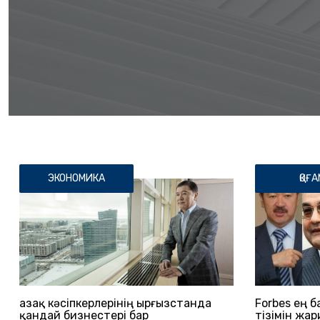
ЭКОНОМИКА
ҚОҒА
Қазақ кәсіпкерлерінің Қырғызстанда
Forbes ең 
қандай бизнестері бар
тізімін жа