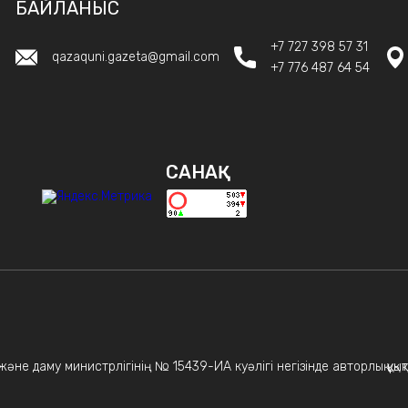
БАЙЛАНЫС
+7 727 398 57 31
qazaquni.gazeta@gmail.com
+7 776 487 64 54
САНАҚ
не даму министрлігінің № 15439-ИА куәлігі негізінде авторлық құқықт