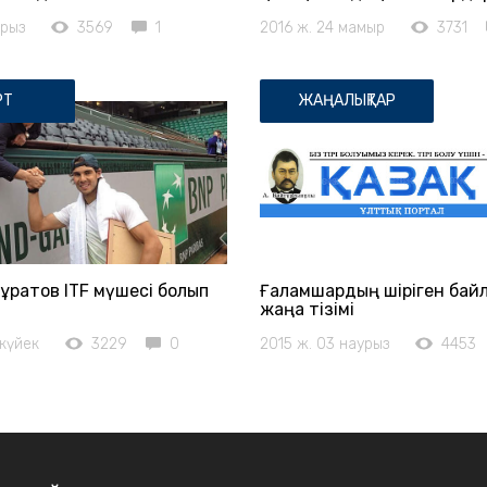
урыз
3569
1
2016 ж. 24 мамыр
3731
РТ
ЖАҢАЛЫҚТАР
ұратов ITF мүшесі болып
Ғаламшардың шіріген бай
жаңа тізімі
ркүйек
3229
0
2015 ж. 03 наурыз
4453