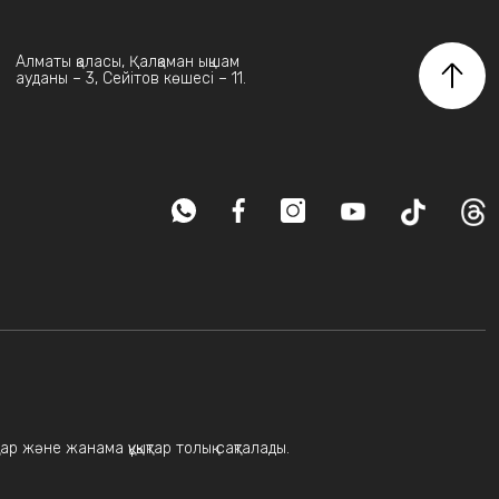
Алматы қаласы, Қалқаман ықшам
ауданы – 3, Сейітов көшесі – 11.
ар және жанама құқықтар толық сақталады.