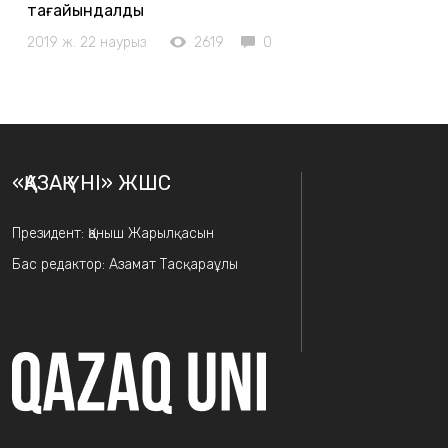
тағайындалды
2019 ж. 22 наурыз
2619
0
«ҚАЗАҚ ҮНІ» ЖШС
Президент: Қаныш Жарылқасын
Бас редактор: Азамат Тасқараұлы