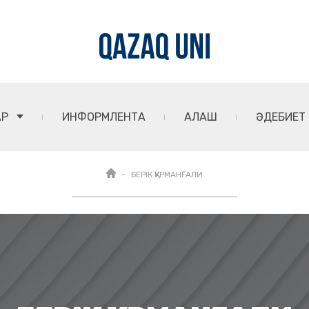
АР
ИНФОРМЛЕНТА
АЛАШ
ӘДЕБИЕТ
БЕРІК ҚҰРМАНҒАЛИ