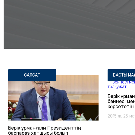
САЯСАТ
БАСТЫ МА
Берік Құрма
бейнесі ме
көрсететін
2015 ж. 25 м
Берік Құрманғали Президенттің
баспасөз хатшысы болып