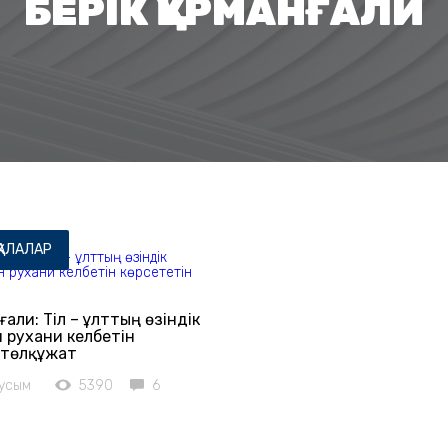
БЕРІК ҚҰРМАНҒАЛИ
ҚАЛАЛАР
нғали: Тіл – ұлттың өзіндік
н рухани келбетін
 төлқұжат
аусым
5390
6