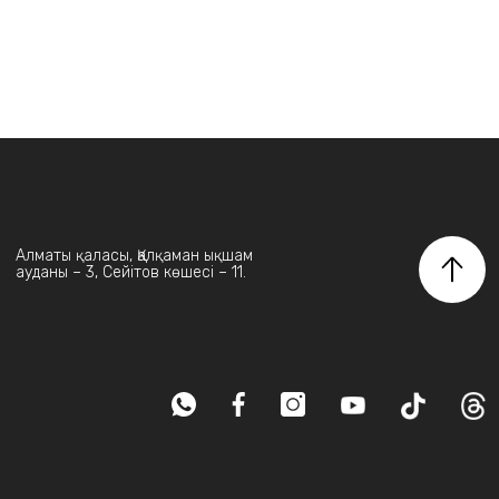
Алматы қаласы, Қалқаман ықшам
ауданы – 3, Сейітов көшесі – 11.