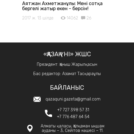
Аятжан Ахметжанұлы: Мені сотқа
бергелі жатыр екен - берсін!
2017 ж. 13 шілде
14062
26
«ҚАЗАҚ ҮНІ» ЖШС
Президент: Қаныш Жарылқасын
Бас редактор: Азамат Тасқараұлы
БАЙЛАНЫС
qazaquni.gazeta@gmail.com
+7 727 398 57 31
+7 776 487 64 54
Алматы қаласы, Қалқаман ықшам
ауданы – 3, Сейітов көшесі – 11.