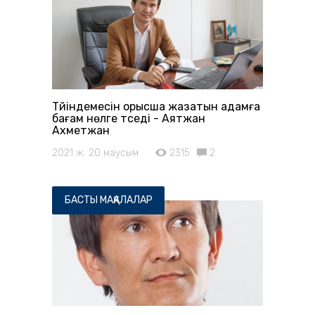
Түйіндемесін орысша жазатын адамға
бағам нөлге түседі - Аятжан
Ахметжан
2021 ж. 20 маусым
2315
2
БАСТЫ МАҚАЛАЛАР