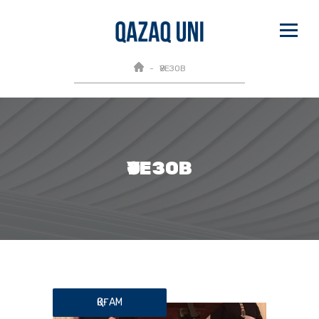
ӘУЕЗОВ
ӘУЕЗОВ
ҚОҒАМ