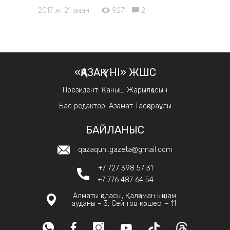
2017 ж. 21 ақпан
9271
2
«ҚАЗАҚ ҮНІ» ЖШС
Президент: Қаныш Жарылқасын
Бас редактор: Азамат Тасқараұлы
БАЙЛАНЫС
qazaquni.gazeta@gmail.com
+7 727 398 57 31
+7 776 487 64 54
Алматы қаласы, Қалқаман ықшам
ауданы – 3, Сейітов көшесі – 11.