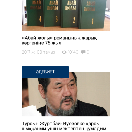
«Абай жолы» романының жарық
көргеніне 75 жыл
2017 ж. 08 тамыз
10140
0
ӘДЕБИЕТ
Тұрсын Жұртбай: Әуезовке қарсы
шыққаным үшін мектептен қуылдым