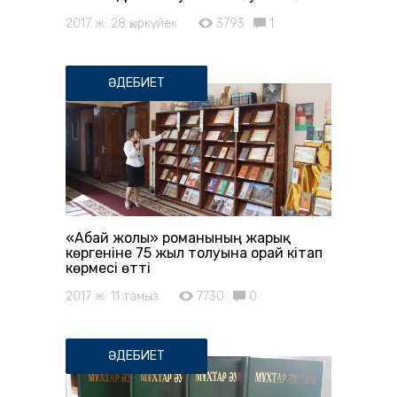
2017 ж. 28 қыркүйек
3793
1
ӘДЕБИЕТ
«Абай жолы» романының жарық
көргеніне 75 жыл толуына орай кітап
көрмесі өтті
2017 ж. 11 тамыз
7730
0
ӘДЕБИЕТ